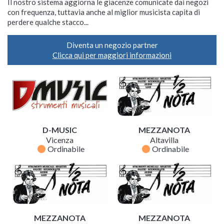
Il nostro sistema aggiorna le giacenze comunicate dai negozi
con frequenza, tuttavia anche al miglior musicista capita di
perdere qualche stacco...
Diventa un negozio partner
Clicca qui per maggiori informazioni
D-MUSIC
MEZZANOTA
Vicenza
Altavilla
fiber_manual_record
fiber_manual_record
Ordinabile
Ordinabile
MEZZANOTA
MEZZANOTA