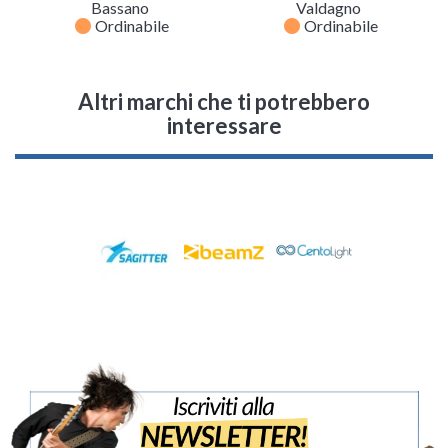
Bassano
Valdagno
fiber_manual_record
fiber_manual_record
Ordinabile
Ordinabile
Altri marchi che ti potrebbero
interessare