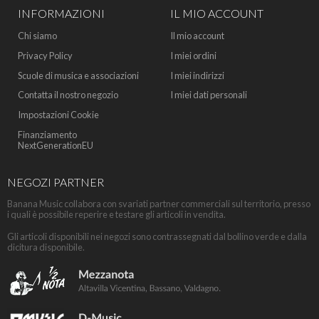
INFORMAZIONI
IL MIO ACCOUNT
Chi siamo
Il mio account
Privacy Policy
I miei ordini
Scuole di musica e associazioni
I miei indirizzi
Contatta il nostro negozio
I miei dati personali
Impostazioni Cookie
Finanziamento
NextGenerationEU
NEGOZI PARTNER
Banana Music collabora con svariati partner commerciali sul territorio, presso
i quali è possibile reperire e testare gli articoli in vendita.
Gli articoli disponibili nei negozi sono contrassegnati dal bollino verde e dalla
dicitura disponibile.