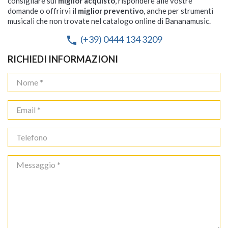
consigliare sul
miglior acquisto
, rispondere alle vostre
domande o offrirvi il
miglior preventivo
, anche per strumenti
musicali che non trovate nel catalogo online di Bananamusic.
(+39) 0444 134 3209
phone
RICHIEDI INFORMAZIONI