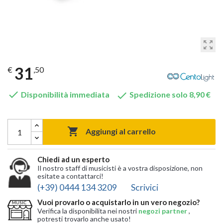
zoom_out_map
31
€
,50


Disponibilità immediata
Spedizione solo 8,90 €

Aggiungi al carrello
Chiedi ad un esperto
Il nostro staff di musicisti è a vostra disposizione, non
esitate a contattarci!
(+39) 0444 134 3209
Scrivici
Vuoi provarlo o acquistarlo in un vero negozio?
Verifica la disponibilita nei nostri
negozi partner
,
potresti trovarlo anche usato!