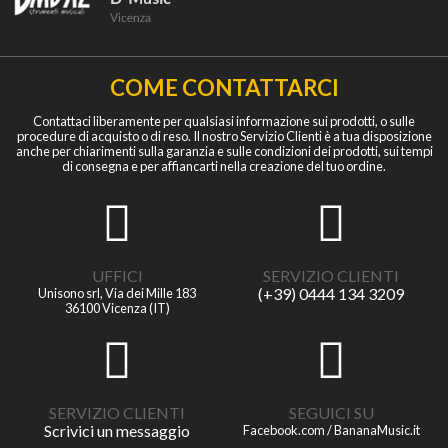
COME CONTATTARCI
Contattaci liberamente per qualsiasi informazione sui prodotti, o sulle
procedure di acquisto o di reso. Il nostro Servizio Clienti è a tua disposizione
anche per chiarimenti sulla garanzia e sulle condizioni dei prodotti, sui tempi
di consegna e per affiancarti nella creazione del tuo ordine.
UFFICI
SERVIZIO CLIENTI
(+39) 0444 134 3209
Unisono srl, Via dei Mille 183
36100 Vicenza (IT)
SERVIZIO CLIENTI
SEGUICI SU
Scrivici un messaggio
Facebook.com / BananaMusic.it