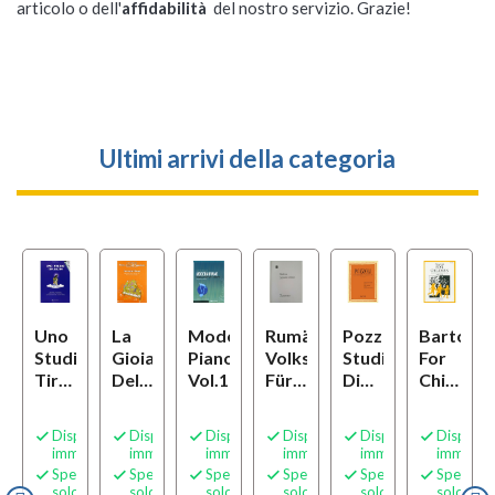
articolo o dell'
affidabilità
del nostro servizio. Grazie!
Ultimi arrivi della categoria
Uno
La
Modern
Rumänische
Pozzoli
Bartok
i
Studio
Gioia
Piano
Volkstänze:
Studi
For
5
Tira
Del
Vol.1
Für
Di
Children
L'Altro
Primo
Klavier
Media
Vol.1
oforte
M.
Anno
Difficoltà
ponibilità
Disponibilità
Disponibilità
Disponibilità
Disponibilità
Disponibilità
Disponibi






r
Vacca
Di
Per
ediata
immediata
immediata
immediata
immediata
immediata
immedia
Pianoforte,
Pianoforte
dizione
Spedizione
Spedizione
Spedizione
Spedizione
Spedizione
Spedizio






Antologia
o
solo
solo
solo
solo
solo
solo