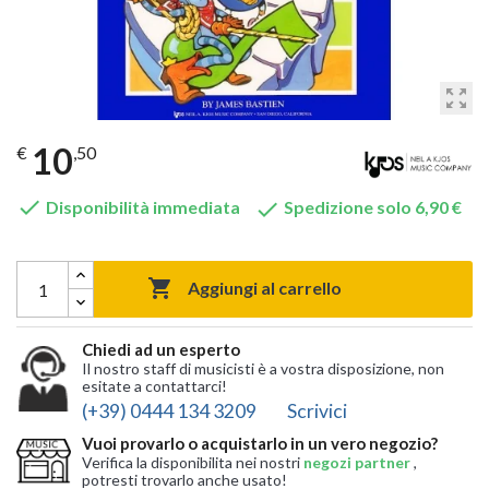
zoom_out_map
10
€
,50


Disponibilità immediata
Spedizione solo 6,90 €

Aggiungi al carrello
Chiedi ad un esperto
Il nostro staff di musicisti è a vostra disposizione, non
esitate a contattarci!
(+39) 0444 134 3209
Scrivici
Vuoi provarlo o acquistarlo in un vero negozio?
Verifica la disponibilita nei nostri
negozi partner
,
potresti trovarlo anche usato!