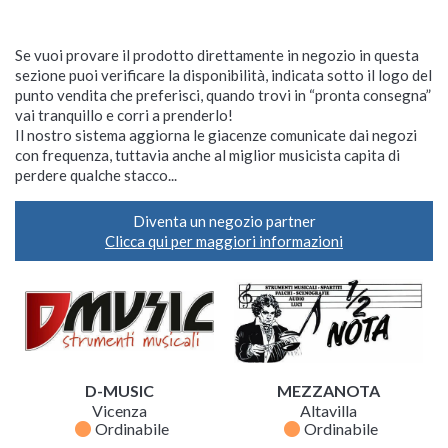
Se vuoi provare il prodotto direttamente in negozio in questa
sezione puoi verificare la disponibilità, indicata sotto il logo del
punto vendita che preferisci, quando trovi in “pronta consegna”
vai tranquillo e corri a prenderlo!
Il nostro sistema aggiorna le giacenze comunicate dai negozi
con frequenza, tuttavia anche al miglior musicista capita di
perdere qualche stacco...
Diventa un negozio partner
Clicca qui per maggiori informazioni
D-MUSIC
MEZZANOTA
Vicenza
Altavilla
fiber_manual_record
fiber_manual_record
Ordinabile
Ordinabile