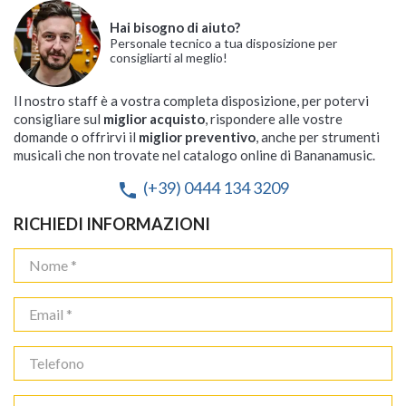
Hai bisogno di aiuto?
Personale tecnico a tua disposizione per
consigliarti al meglio!
Il nostro staff è a vostra completa disposizione, per potervi
consigliare sul
miglior acquisto
, rispondere alle vostre
domande o offrirvi il
miglior preventivo
, anche per strumenti
musicali che non trovate nel catalogo online di Bananamusic.
(+39) 0444 134 3209
phone
RICHIEDI INFORMAZIONI