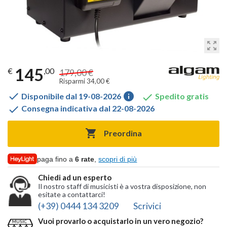
zoom_out_map
145
€
,00
179,00 €
Risparmi 34,00 €

info

Disponibile dal 19-08-2026
Spedito gratis

Consegna indicativa dal 22-08-2026

Preordina
paga fino a
6 rate
,
scopri di più
Chiedi ad un esperto
Il nostro staff di musicisti è a vostra disposizione, non
esitate a contattarci!
(+39) 0444 134 3209
Scrivici
Vuoi provarlo o acquistarlo in un vero negozio?