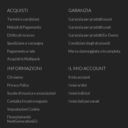
ACQUISTI
GARANZIA
Termini e condizioni
Garanzia per prodotti nuovi
Metodi di Pagamento
Garanzia per prodotti usati
Diritto di recesso
Garanzia per prodotti Ex-Demo
Spedizione e consegna
Condizioni degli strumenti
Pagamento a rate
Merce danneggiata o incompleta
Acquisti in Multipack
INFORMAZIONI
IL MIO ACCOUNT
Chi siamo
Il mio account
Privacy Policy
I miei ordini
Scuole di musica e associazioni
I miei indirizzi
Contatta il nostro negozio
I miei dati personali
Impostazioni Cookie
Finanziamento
NextGenerationEU