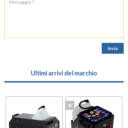
Ultimi arrivi del marchio
whatshot
MULTIPACK