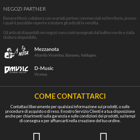
NEGOZI PARTNER
Banana Music collabora con svariati partner commerciali sul territorio, presso
i quali è possibile reperire e testare gli articoli in vendita.
Gli articoli disponibili nei negozi sono contrassegnati dal bollino verde e dalla
dicitura disponibile.
COME CONTATTARCI
Contattaci liberamente per qualsiasi informazione sui prodotti, o sulle
procedure di acquisto o di reso. Il nostro Servizio Clienti è a tua disposizione
anche per chiarimenti sulla garanzia e sulle condizioni dei prodotti, sui tempi
di consegna e per affiancarti nella creazione del tuo ordine.