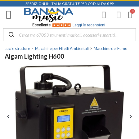
SPEDIZIONI IN ITALIA GRATUITE PER ORDINI DA
€ 99
Eccellente
Leggi le recensioni
Luci e strutture
Macchine per Effetti Ambientali
Macchine del Fumo
Algam Lighting H600

