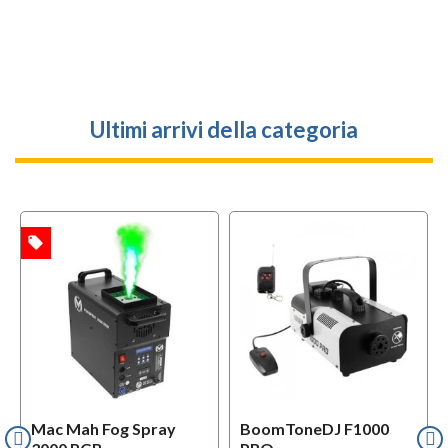
Ultimi arrivi della categoria
local_offer
TA
Mac Mah Fog Spray
BoomToneDJ F1000