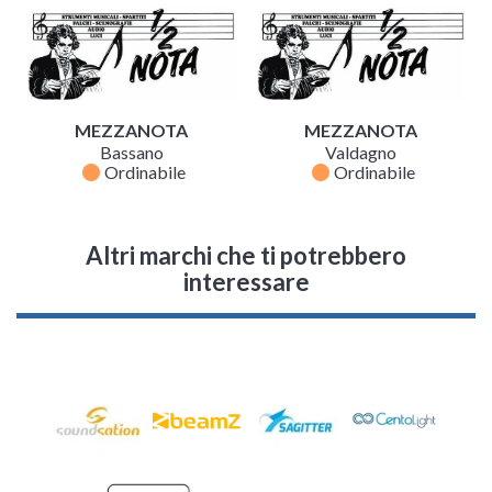
MEZZANOTA
MEZZANOTA
Bassano
Valdagno
fiber_manual_record
fiber_manual_record
Ordinabile
Ordinabile
Altri marchi che ti potrebbero
interessare