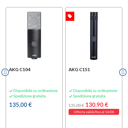
local_offer
OFFERTA
AKG C104
AKG C151
Disponibile su ordinazione
Disponibile su ordinazione


Spedizione gratuita
Spedizione gratuita


135,00 €
130,90 €
135,00 €
Offerta valida fino al 14/08