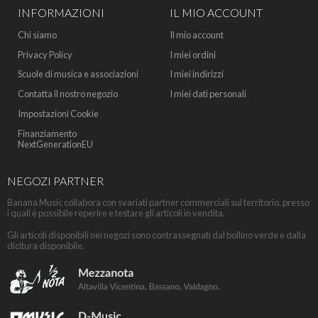
INFORMAZIONI
IL MIO ACCOUNT
Chi siamo
Il mio account
Privacy Policy
I miei ordini
Scuole di musica e associazioni
I miei indirizzi
Contatta il nostro negozio
I miei dati personali
Impostazioni Cookie
Finanziamento
NextGenerationEU
NEGOZI PARTNER
Banana Music collabora con svariati partner commerciali sul territorio, presso
i quali è possibile reperire e testare gli articoli in vendita.
Gli articoli disponibili nei negozi sono contrassegnati dal bollino verde e dalla
dicitura disponibile.