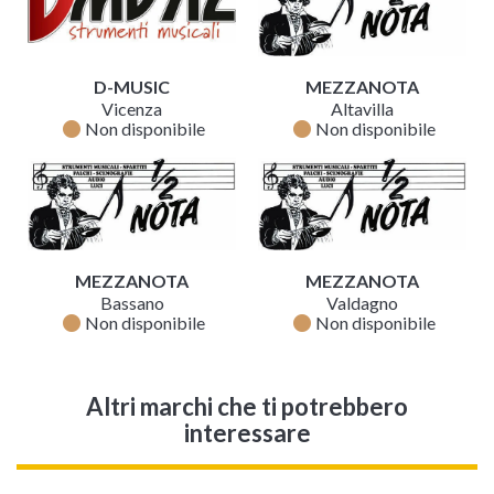
D-MUSIC
MEZZANOTA
Vicenza
Altavilla
fiber_manual_record
fiber_manual_record
Non disponibile
Non disponibile
MEZZANOTA
MEZZANOTA
Bassano
Valdagno
fiber_manual_record
fiber_manual_record
Non disponibile
Non disponibile
Altri marchi che ti potrebbero
interessare