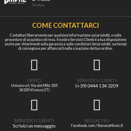
COME CONTATTARCI
Contattaci liberamente per qualsiasi informazione sui prodotti, o sulle
procedure di acquisto o di reso. Il nostro Servizio Clienti è a tua disposizione
anche per chiarimenti sulla garanzia e sulle condizioni dei prodotti, sui tempi
di consegna e per affiancarti nella creazione del tuo ordine.
UFFICI
SERVIZIO CLIENTI
(+39) 0444 134 3209
Unisono srl, Via dei Mille 183
36100 Vicenza (IT)
SERVIZIO CLIENTI
SEGUICI SU
Scrivici un messaggio
Facebook.com / BananaMusic.it