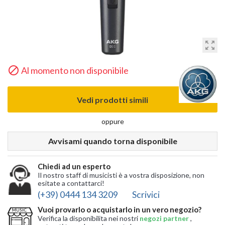
zoom_out_map

Al momento non disponibile
Vedi prodotti simili
oppure
Avvisami quando torna disponibile
Chiedi ad un esperto
Il nostro staff di musicisti è a vostra disposizione, non
esitate a contattarci!
(+39) 0444 134 3209
Scrivici
Vuoi provarlo o acquistarlo in un vero negozio?
Verifica la disponibilita nei nostri
negozi partner
,