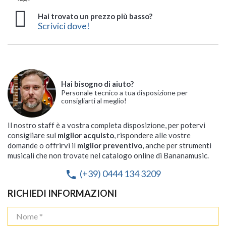
Hai trovato un prezzo più basso?
Scrivici dove!
Hai bisogno di aiuto?
Personale tecnico a tua disposizione per
consigliarti al meglio!
Il nostro staff è a vostra completa disposizione, per potervi
consigliare sul
miglior acquisto
, rispondere alle vostre
domande o offrirvi il
miglior preventivo
, anche per strumenti
musicali che non trovate nel catalogo online di Bananamusic.
(+39) 0444 134 3209
phone
RICHIEDI INFORMAZIONI