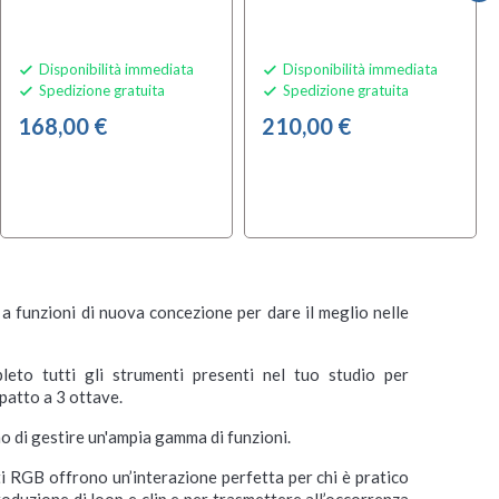
Disponibilità immediata
Disponibilità immediata


Spedizione gratuita
Spedizione gratuita


168,00 €
210,00 €
a funzioni di nuova concezione per dare il meglio nelle
eto tutti gli strumenti presenti nel tuo studio per
patto a 3 ottave.
o di gestire un'ampia gamma di funzioni.
ati RGB offrono un’interazione perfetta per chi è pratico
roduzione di loop e clip e per trasmettere all’occorrenza