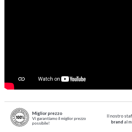
Miglior prezzo
Il nostro sta
Vi garantiamo il miglior prezzo
brand
al m
possibile!