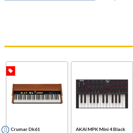
local_offer
TA
Crumar Dk61
AKAI MPK Mini 4 Black