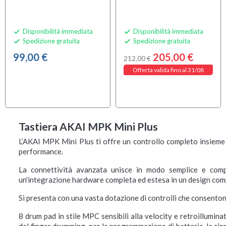
Disponibilità immediata
Disponibilità immediata


Spedizione gratuita
Spedizione gratuita


99,00 €
205,00 €
212,00 €
Offerta valida fino al 31/08
Tastiera AKAI MPK Mini Plus
L’AKAI MPK Mini Plus ti offre un controllo completo insieme 
performance.
La connettività avanzata unisce in modo semplice e compl
un'integrazione hardware completa ed estesa in un design com
Si presenta con una vasta dotazione di controlli che consenton
8 drum pad in stile MPC sensibili alla velocity e retroillumin
del finger drumming, per la programmazione di batterie, la rip