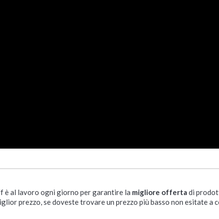
ff è al lavoro ogni giorno per garantire la
migliore offerta
di prodot
iglior prezzo, se doveste trovare un prezzo più basso non esitate a c