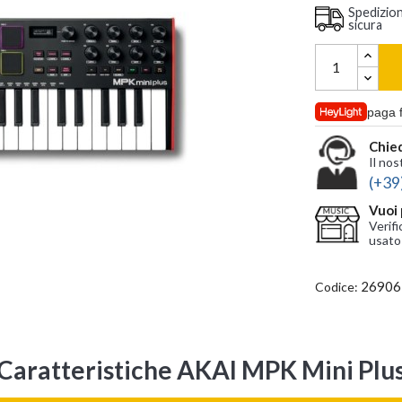
Spedizio
sicura
paga 
Chied
Il nos
(+39
Vuoi 
Verifi
usato
26906
Codice:
Caratteristiche AKAI MPK Mini Plu