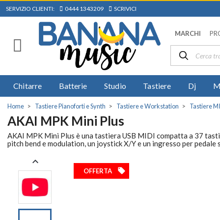
SERVIZIO CLIENTI:
0444 1343209
SCRIVICI
MARCHI
PR
Chitarre
Batterie
Studio
Tastiere
Dj
M
Home
Tastiere Pianoforti e Synth
Tastiere e Workstation
Tastiere M
AKAI MPK Mini Plus
AKAI MPK Mini Plus è una tastiera USB MIDI compatta a 37 tasti c
pitch bend e modulation, un joystick X/Y e un ingresso per pedale 

local_offer
OFFERTA