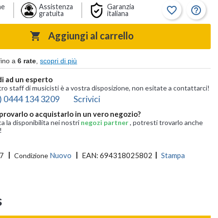
ne
Assistenza
Garanzia
favorite_border
help_outline
gratuita
italiana
Aggiungi al carrello

fino a
6 rate
,
scopri di più
i ad un esperto
tro staff di musicisti è a vostra disposizione, non esitate a contattarci!
) 0444 134 3209
Scrivici
provarlo o acquistarlo in un vero negozio?
ca la disponibilita nei nostri
negozi partner
, potresti trovarlo anche
!
7
Nuovo
EAN:
694318025802
Stampa
Condizione
s