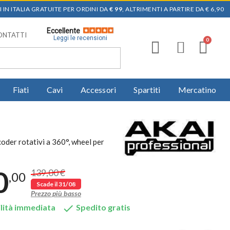
 IN ITALIA GRATUITE PER ORDINI DA
€ 99
, ALTRIMENTI A PARTIRE DA € 6,90
Eccellente
ONTATTI
Leggi le recensioni
Fiati
Cavi
Accessori
Spartiti
Mercatino
oder rotativi a 360°, wheel per
0
139,00 €
,00
Scade il 31/08
Prezzo più basso

lità immediata
Spedito gratis