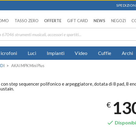
SPEDIZIONI
OMO
TASSO ZERO
OFFERTE
GIFT CARD
NEWS
NEGOZI
C
icrofoni
Luci
Impianti
Video
Cuffie
Archi
IDI
AKAI MPK Mini Plus
on step sequencer polifonico e arpeggiatore, dotata di 8 pad, 8 enc
sustain.
13
€

Disponibi