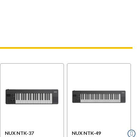
l
OFFERTA
NUX NTK-37
NUX NTK-49