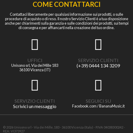
COME CONTATTARCI
Contattaci liberamente per qualsiasi informazione sui prodotti, o sulle
procedure di acquisto o di reso. Il nostro Servizio Clienti è a tua disposizione
anche per chiarimenti sulla garanzia e sulle condizioni dei prodotti, sui tempi
di consegna e per affiancarti nella creazione del tuo ordine.
UFFICI
SERVIZIO CLIENTI
(+39) 0444 134 3209
Unisono srl, Via dei Mille 183
36100 Vicenza (IT)
SERVIZIO CLIENTI
SEGUICI SU
Scrivici un messaggio
Facebook.com / BananaMusic.it
© 2026 Unisono srl - Via dei Mille, 183 - 36100 Vicenza (Italy) - P.IVA 04038300242 -
REA: VI373927