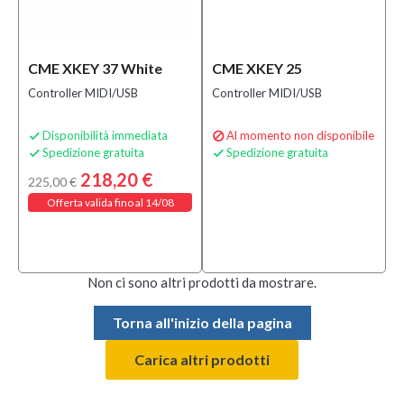
Prezzo
CME XKEY 37 White
CME XKEY 25
135,00 €
-
Controller MIDI/USB
Controller MIDI/USB
225,00 €
Disponibilità immediata
Al momento non disponibile


Solo
Spedizione gratuita
Spedizione gratuita


prodotti
218,20 €
225,00 €
In
offerta
Offerta valida fino al 14/08
Si
(1)
Non ci sono altri prodotti da mostrare.
Solo
prodotti
Torna all'inizio della pagina
disponibili
Carica altri prodotti
Si
(1)