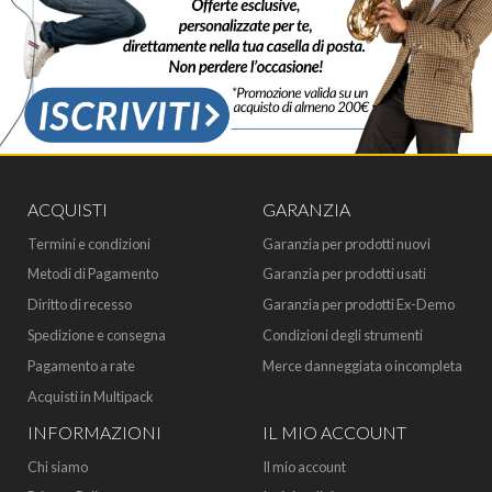
ACQUISTI
GARANZIA
Termini e condizioni
Garanzia per prodotti nuovi
Metodi di Pagamento
Garanzia per prodotti usati
Diritto di recesso
Garanzia per prodotti Ex-Demo
Spedizione e consegna
Condizioni degli strumenti
Pagamento a rate
Merce danneggiata o incompleta
Acquisti in Multipack
INFORMAZIONI
IL MIO ACCOUNT
Chi siamo
Il mio account