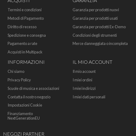
ACQUISTI
GARANZIA
Termini e condizioni
Garanzia per prodotti nuovi
Metodi di Pagamento
Garanzia per prodotti usati
Diritto di recesso
Garanzia per prodotti Ex-Demo
Spedizione e consegna
Condizioni degli strumenti
Pagamento a rate
Merce danneggiata o incompleta
Acquisti in Multipack
INFORMAZIONI
IL MIO ACCOUNT
Chi siamo
Il mio account
Privacy Policy
I miei ordini
Scuole di musica e associazioni
I miei indirizzi
Contatta il nostro negozio
I miei dati personali
Impostazioni Cookie
Finanziamento
NextGenerationEU
NEGOZI PARTNER