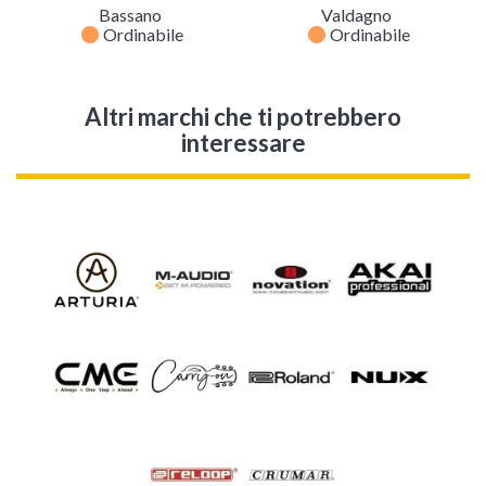
Bassano
Valdagno
fiber_manual_record
fiber_manual_record
Ordinabile
Ordinabile
Altri marchi che ti potrebbero
interessare