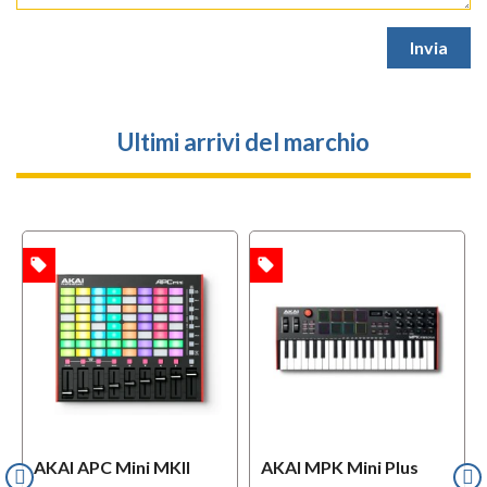
Ultimi arrivi del marchio
local_offer
local_offer
i
TA
OFFERTA
USATO
AKAI APC Mini MKII
AKAI MPK Mini Plus