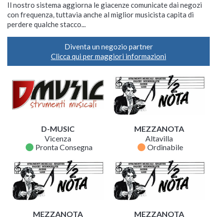
Il nostro sistema aggiorna le giacenze comunicate dai negozi
con frequenza, tuttavia anche al miglior musicista capita di
perdere qualche stacco...
Diventa un negozio partner
Clicca qui per maggiori informazioni
D-MUSIC
MEZZANOTA
Vicenza
Altavilla
fiber_manual_record
fiber_manual_record
Pronta Consegna
Ordinabile
MEZZANOTA
MEZZANOTA