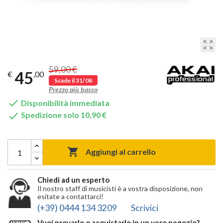
zoom_out_map
59,00 €
45
€
,00
Scade il 31/08
Prezzo più basso

Disponibilità immediata

Spedizione solo 10,90 €

Aggiungi al carrello
Chiedi ad un esperto
Il nostro staff di musicisti è a vostra disposizione, non
esitate a contattarci!
(+39) 0444 134 3209
Scrivici
Vuoi provarlo o acquistarlo in un vero negozio?