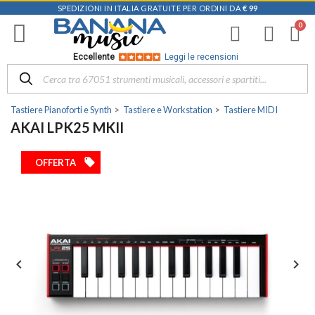
SPEDIZIONI IN ITALIA GRATUITE PER ORDINI DA
€ 99
Eccellente
Leggi le recensioni
Tastiere Pianoforti e Synth
Tastiere e Workstation
Tastiere MIDI
AKAI LPK25 MKII
local_offer
OFFERTA

