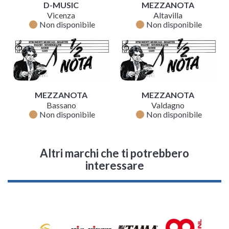
D-MUSIC
MEZZANOTA
Vicenza
Altavilla
fiber_manual_record
fiber_manual_record
Non disponibile
Non disponibile
MEZZANOTA
MEZZANOTA
Bassano
Valdagno
fiber_manual_record
fiber_manual_record
Non disponibile
Non disponibile
Altri marchi che ti potrebbero
interessare