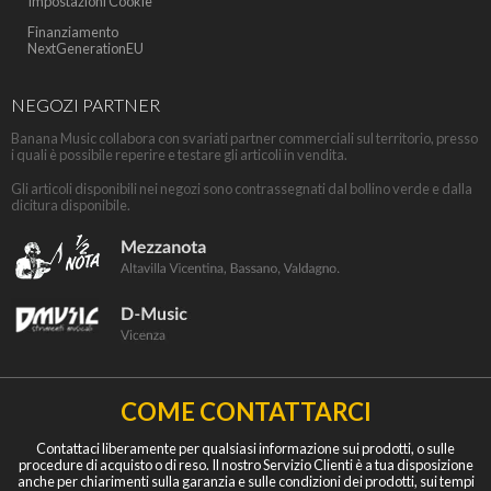
Impostazioni Cookie
Finanziamento
NextGenerationEU
NEGOZI PARTNER
Banana Music collabora con svariati partner commerciali sul territorio, presso
i quali è possibile reperire e testare gli articoli in vendita.
Gli articoli disponibili nei negozi sono contrassegnati dal bollino verde e dalla
dicitura disponibile.
COME CONTATTARCI
Contattaci liberamente per qualsiasi informazione sui prodotti, o sulle
procedure di acquisto o di reso. Il nostro Servizio Clienti è a tua disposizione
anche per chiarimenti sulla garanzia e sulle condizioni dei prodotti, sui tempi