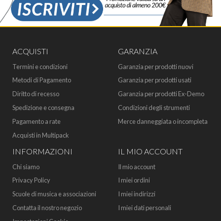
ACQUISTI
GARANZIA
Termini e condizioni
Garanzia per prodotti nuovi
Metodi di Pagamento
Garanzia per prodotti usati
Diritto di recesso
Garanzia per prodotti Ex-Demo
Spedizione e consegna
Condizioni degli strumenti
Pagamento a rate
Merce danneggiata o incompleta
Acquisti in Multipack
INFORMAZIONI
IL MIO ACCOUNT
Chi siamo
Il mio account
Privacy Policy
I miei ordini
Scuole di musica e associazioni
I miei indirizzi
Contatta il nostro negozio
I miei dati personali