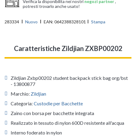
Verifica la disponibilita nei nostri
negozi partner
,
potresti trovarlo anche usato!
283334
Nuovo
EAN:
0642388328101
Stampa
Caratteristiche Zildjian ZXBP00202
Zildjian Zxbp00202 student backpack stick bag org/bst
- 13800877
Marchio:
Zildjian
Categoria:
Custodie per Bacchette
Zaino con borsa per bacchette integrata
Realizzato in tessuto di nylon 600D resistente all'acqua
Interno foderato in nylon