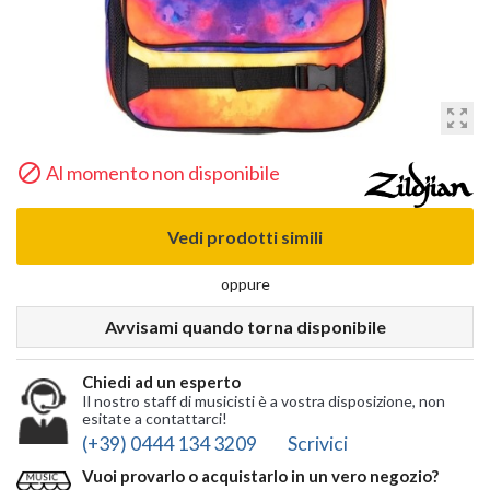
zoom_out_map

Al momento non disponibile
Vedi prodotti simili
oppure
Avvisami quando torna disponibile
Chiedi ad un esperto
Il nostro staff di musicisti è a vostra disposizione, non
esitate a contattarci!
(+39) 0444 134 3209
Scrivici
Vuoi provarlo o acquistarlo in un vero negozio?