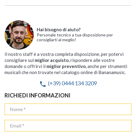
Hai bisogno di aiuto?
Personale tecnico a tua disposizione per
consigliarti al meglio!
Il nostro staff è a vostra completa disposizione, per potervi
consigliare sul
miglior acquisto
, rispondere alle vostre
domande o offrirvi il
miglior preventivo
, anche per strumenti
musicali che non trovate nel catalogo online di Bananamusic.
(+39) 0444 134 3209
phone
RICHIEDI INFORMAZIONI