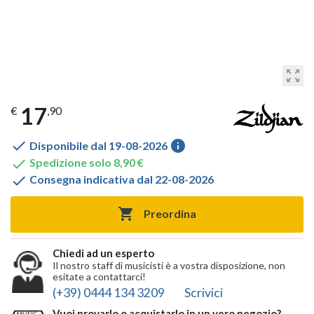
zoom_out_map
17
€
,90

info
Disponibile dal 19-08-2026

Spedizione solo 8,90 €

Consegna indicativa dal 22-08-2026

Preordina
Chiedi ad un esperto
Il nostro staff di musicisti è a vostra disposizione, non
esitate a contattarci!
(+39) 0444 134 3209
Scrivici
Vuoi provarlo o acquistarlo in un vero negozio?