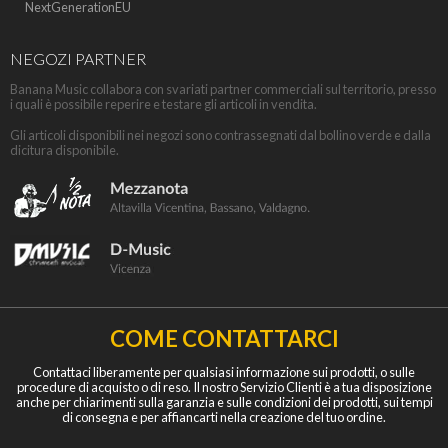
NextGenerationEU
NEGOZI PARTNER
Banana Music collabora con svariati partner commerciali sul territorio, presso
i quali è possibile reperire e testare gli articoli in vendita.
Gli articoli disponibili nei negozi sono contrassegnati dal bollino verde e dalla
dicitura disponibile.
COME CONTATTARCI
Contattaci liberamente per qualsiasi informazione sui prodotti, o sulle
procedure di acquisto o di reso. Il nostro Servizio Clienti è a tua disposizione
anche per chiarimenti sulla garanzia e sulle condizioni dei prodotti, sui tempi
di consegna e per affiancarti nella creazione del tuo ordine.