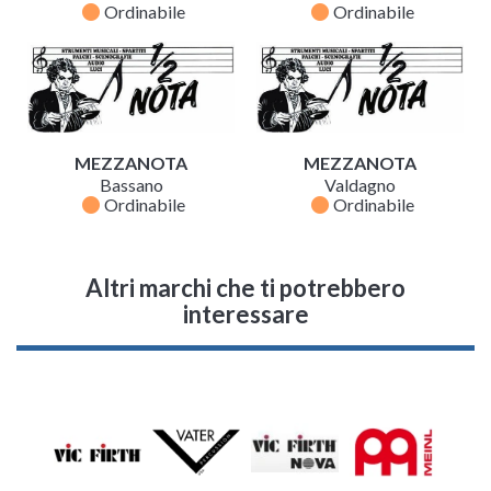
fiber_manual_record
fiber_manual_record
Ordinabile
Ordinabile
MEZZANOTA
MEZZANOTA
Bassano
Valdagno
fiber_manual_record
fiber_manual_record
Ordinabile
Ordinabile
Altri marchi che ti potrebbero
interessare