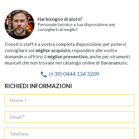
Hai bisogno di aiuto?
Personale tecnico a tua disposizione per
consigliarti al meglio!
Il nostro staff è a vostra completa disposizione, per potervi
consigliare sul
miglior acquisto
, rispondere alle vostre
domande o offrirvi il
miglior preventivo
, anche per strumenti
musicali che non trovate nel catalogo online di Bananamusic.
(+39) 0444 134 3209
phone
RICHIEDI INFORMAZIONI