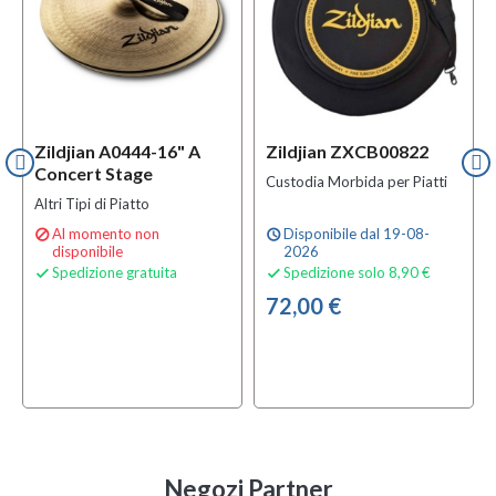
Zildjian A0444-16" A
Zildjian ZXCB00822
Concert Stage
Custodia Morbida per Piatti
Altri Tipi di Piatto
Al momento non
Disponibile dal 19-08-

schedule
disponibile
2026
Spedizione gratuita
Spedizione solo 8,90 €


72,00 €
Negozi Partner