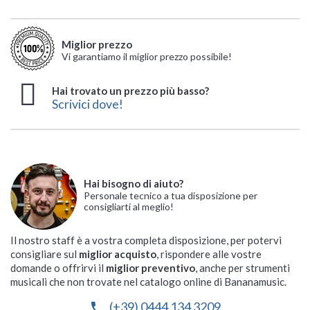
Miglior prezzo
Vi garantiamo il miglior prezzo possibile!
Hai trovato un prezzo più basso?
Scrivici dove!
Hai bisogno di aiuto?
Personale tecnico a tua disposizione per
consigliarti al meglio!
Il nostro staff è a vostra completa disposizione, per potervi
consigliare sul
miglior acquisto
, rispondere alle vostre
domande o offrirvi il
miglior preventivo
, anche per strumenti
musicali che non trovate nel catalogo online di Bananamusic.
(+39) 0444 134 3209
phone