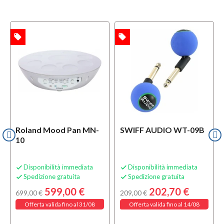
local_offer
local_offer
TA
OFFERTA
Roland Mood Pan MN-
SWIFF AUDIO WT-09B
10
Disponibilità immediata
Disponibilità immediata


Spedizione gratuita
Spedizione gratuita


599,00 €
202,70 €
699,00 €
209,00 €
Offerta valida fino al 31/08
Offerta valida fino al 14/08