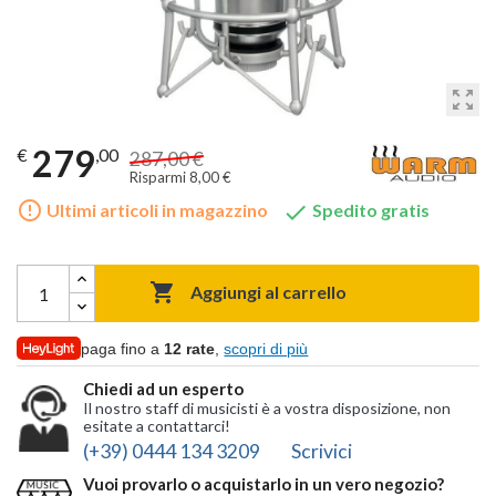
zoom_out_map
279
€
,00
287,00 €
Risparmi 8,00 €
error_outline

Ultimi articoli in magazzino
Spedito gratis

Aggiungi al carrello
paga fino a
12 rate
,
scopri di più
Chiedi ad un esperto
Il nostro staff di musicisti è a vostra disposizione, non
esitate a contattarci!
(+39) 0444 134 3209
Scrivici
Vuoi provarlo o acquistarlo in un vero negozio?