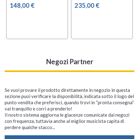
148,00 €
235,00 €
local_offer
OFFERTA
Negozi Partner
Se vuoi provare il prodotto direttamente in negozio in questa
sezione puoi verificare la disponibilità, indicata sotto il logo del
punto vendita che preferisci, quando trovi in “pronta consegna”
WARM AUDIO WA-
WARM AUDIO WA-
WARM AUDIO WA-
WARM AUDIO WA-FT
WARM AUDIO WA-HRB
WARM AUDIO WA-
WARM AUDIO WA-
WARM AUDIO WA-
WARM AUDIO WA-FT
WARM AUDIO WA-HRT
vai tranquillo e corri a prenderlo!
87JR SE Black
47JR SE Black
87JR SE Nickel
Fen-Tone
87JR Black
47JR SE Nickel
CX24
Fen-Tone Stereo Pair
Il nostro sistema aggiorna le giacenze comunicate dai negozi
con frequenza, tuttavia anche al miglior musicista capita di
perdere qualche stacco...
Disponibilità immediata
Disponibilità immediata
Disponibilità immediata
Disponibilità immediata
Disponibilità immediata
Disponibilità immediata
Disponibilità immediata
Disponibilità immediata
Disponibilità immediata
Disponibilità immediata










Spedizione gratuita
Spedizione gratuita
Spedizione gratuita
Spedizione gratuita
Spedizione solo 6,90 €
Spedizione gratuita
Spedizione gratuita
Spedizione gratuita
Spedizione gratuita
Spedizione gratuita









