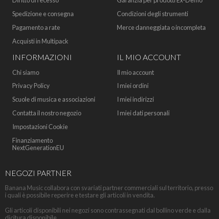
Diritto di recesso
Garanzia per prodotti Ex-Demo
Spedizione e consegna
Condizioni degli strumenti
Pagamento a rate
Merce danneggiata o incompleta
Acquisti in Multipack
INFORMAZIONI
IL MIO ACCOUNT
Chi siamo
Il mio account
Privacy Policy
I miei ordini
Scuole di musica e associazioni
I miei indirizzi
Contatta il nostro negozio
I miei dati personali
Impostazioni Cookie
Finanziamento
NextGenerationEU
NEGOZI PARTNER
Banana Music collabora con svariati partner commerciali sul territorio, presso
i quali è possibile reperire e testare gli articoli in vendita.
Gli articoli disponibili nei negozi sono contrassegnati dal bollino verde e dalla
dicitura disponibile.