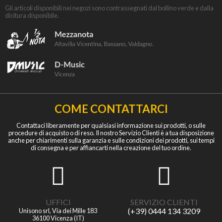
Gli articoli disponibili nei negozi sono contrassegnati dal bollino verde e dalla
dicitura disponibile.
COME CONTATTARCI
Contattaci liberamente per qualsiasi informazione sui prodotti, o sulle
procedure di acquisto o di reso. Il nostro Servizio Clienti è a tua disposizione
anche per chiarimenti sulla garanzia e sulle condizioni dei prodotti, sui tempi
di consegna e per affiancarti nella creazione del tuo ordine.
UFFICI
SERVIZIO CLIENTI
(+39) 0444 134 3209
Unisono srl, Via dei Mille 183
36100 Vicenza (IT)