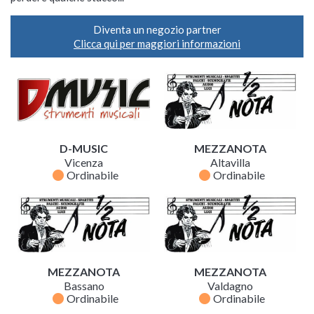
Diventa un negozio partner
Clicca qui per maggiori informazioni
D-MUSIC
MEZZANOTA
Vicenza
Altavilla
fiber_manual_record
fiber_manual_record
Ordinabile
Ordinabile
MEZZANOTA
MEZZANOTA
Bassano
Valdagno
fiber_manual_record
fiber_manual_record
Ordinabile
Ordinabile