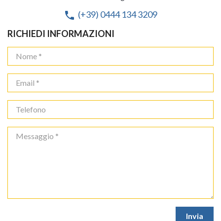
(+39) 0444 134 3209
phone
RICHIEDI INFORMAZIONI