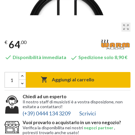
zoom_out_map
64
€
,00


Disponibilità immediata
Spedizione solo 8,90 €

Aggiungi al carrello
Chiedi ad un esperto
Il nostro staff di musicisti è a vostra disposizione, non
esitate a contattarci!
(+39) 0444 134 3209
Scrivici
Vuoi provarlo o acquistarlo in un vero negozio?
Verifica la disponibilita nei nostri
negozi partner
,
potresti trovarlo anche usato!