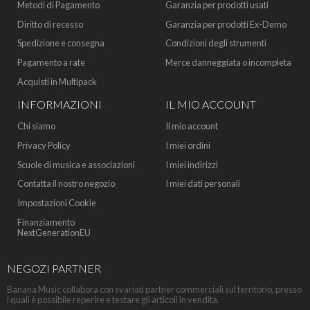
Metodi di Pagamento
Garanzia per prodotti usati
Diritto di recesso
Garanzia per prodotti Ex-Demo
Spedizione e consegna
Condizioni degli strumenti
Pagamento a rate
Merce danneggiata o incompleta
Acquisti in Multipack
INFORMAZIONI
IL MIO ACCOUNT
Chi siamo
Il mio account
Privacy Policy
I miei ordini
Scuole di musica e associazioni
I miei indirizzi
Contatta il nostro negozio
I miei dati personali
Impostazioni Cookie
Finanziamento
NextGenerationEU
NEGOZI PARTNER
Banana Music collabora con svariati partner commerciali sul territorio, presso
i quali è possibile reperire e testare gli articoli in vendita.