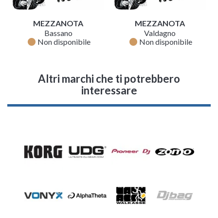
MEZZANOTA
MEZZANOTA
Bassano
Valdagno
fiber_manual_record
fiber_manual_record
Non disponibile
Non disponibile
Altri marchi che ti potrebbero
interessare