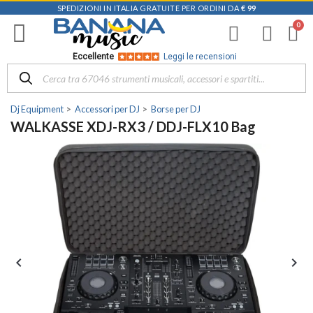
SPEDIZIONI IN ITALIA GRATUITE PER ORDINI DA
€ 99
Eccellente
Leggi le recensioni
Dj Equipment
Accessori per DJ
Borse per DJ
WALKASSE XDJ-RX3 / DDJ-FLX10 Bag

