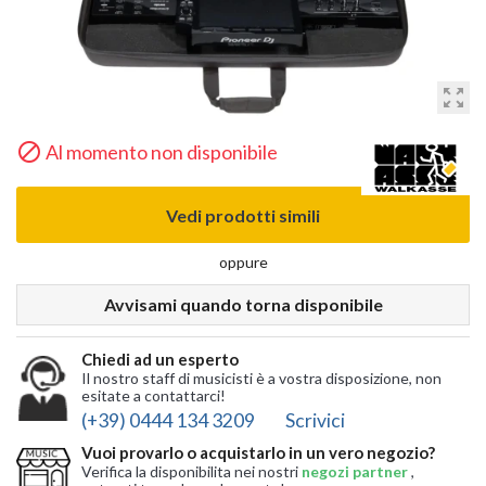
zoom_out_map

Al momento non disponibile
Vedi prodotti simili
oppure
Avvisami quando torna disponibile
Chiedi ad un esperto
Il nostro staff di musicisti è a vostra disposizione, non
esitate a contattarci!
(+39) 0444 134 3209
Scrivici
Vuoi provarlo o acquistarlo in un vero negozio?
Verifica la disponibilita nei nostri
negozi partner
,