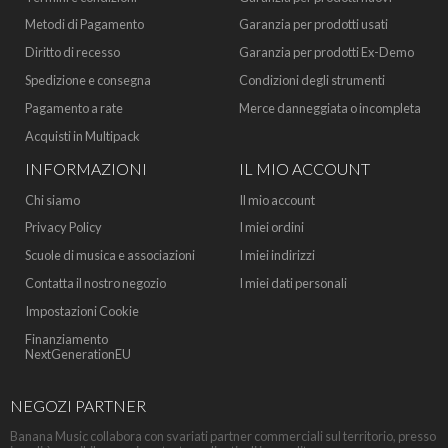
Metodi di Pagamento
Garanzia per prodotti usati
Diritto di recesso
Garanzia per prodotti Ex-Demo
Spedizione e consegna
Condizioni degli strumenti
Pagamento a rate
Merce danneggiata o incompleta
Acquisti in Multipack
INFORMAZIONI
IL MIO ACCOUNT
Chi siamo
Il mio account
Privacy Policy
I miei ordini
Scuole di musica e associazioni
I miei indirizzi
Contatta il nostro negozio
I miei dati personali
Impostazioni Cookie
Finanziamento
NextGenerationEU
NEGOZI PARTNER
Banana Music collabora con svariati partner commerciali sul territorio, presso