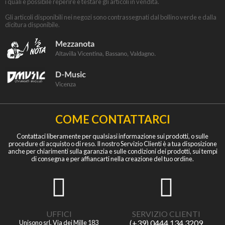
i quali è possibile reperire e testare gli articoli in vendita.
Gli articoli disponibili nei negozi sono contrassegnati dal bollino verde e dalla
dicitura disponibile.
COME CONTATTARCI
Contattaci liberamente per qualsiasi informazione sui prodotti, o sulle
procedure di acquisto o di reso. Il nostro Servizio Clienti è a tua disposizione
anche per chiarimenti sulla garanzia e sulle condizioni dei prodotti, sui tempi
di consegna e per affiancarti nella creazione del tuo ordine.
UFFICI
SERVIZIO CLIENTI
(+39) 0444 134 3209
Unisono srl, Via dei Mille 183