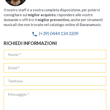
Disponibilità immediata
Disponibilità immediata


Disponibile su ordinazione
Disponibile su ordinazione
Disponibile su ordinazione
Spedizione solo 8,90 €
Spedizione solo 8,90 €
Spedizione solo 8,90 €
Spedizione gratuita
Spedizione gratuita








Spedizione gratuita
Spedizione gratuita


Spedizione solo 8,90 €
Spedizione solo 8,90 €
Spedizione solo 8,90 €



53,90 €
98,00 €
98,00 €
99,00 €
108,00 €
Il nostro staff è a vostra completa disposizione, per potervi
130,00 €
130,00 €
31,00 €
69,00 €
27,00 €
consigliare sul
miglior acquisto
, rispondere alle vostre
domande o offrirvi il
miglior preventivo
, anche per strumenti
musicali che non trovate nel catalogo online di Bananamusic.
(+39) 0444 134 3209
phone
RICHIEDI INFORMAZIONI