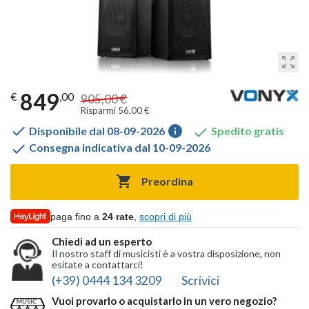
zoom_out_map
849
€
,00
905,00 €
Risparmi 56,00 €

info

Disponibile dal 08-09-2026
Spedito gratis

Consegna indicativa dal 10-09-2026

Preordina
paga fino a
24 rate
,
scopri di più
Chiedi ad un esperto
Il nostro staff di musicisti è a vostra disposizione, non
esitate a contattarci!
(+39) 0444 134 3209
Scrivici
Vuoi provarlo o acquistarlo in un vero negozio?