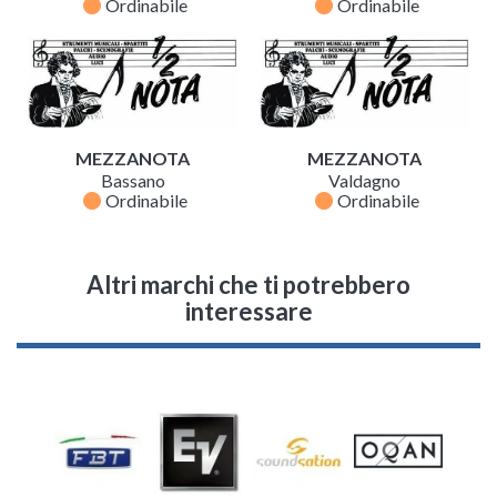
fiber_manual_record
fiber_manual_record
Ordinabile
Ordinabile
MEZZANOTA
MEZZANOTA
Bassano
Valdagno
fiber_manual_record
fiber_manual_record
Ordinabile
Ordinabile
Altri marchi che ti potrebbero
interessare