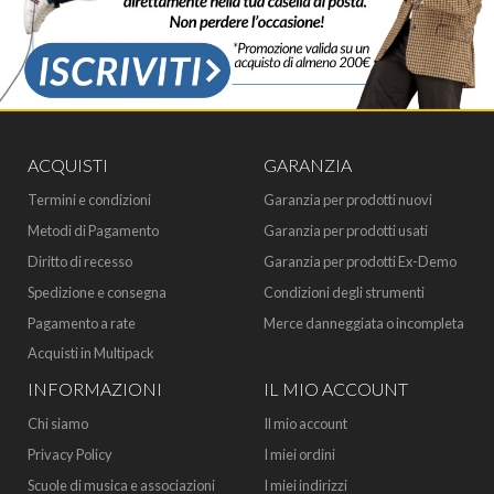
ACQUISTI
GARANZIA
Termini e condizioni
Garanzia per prodotti nuovi
Metodi di Pagamento
Garanzia per prodotti usati
Diritto di recesso
Garanzia per prodotti Ex-Demo
Spedizione e consegna
Condizioni degli strumenti
Pagamento a rate
Merce danneggiata o incompleta
Acquisti in Multipack
INFORMAZIONI
IL MIO ACCOUNT
Chi siamo
Il mio account
Privacy Policy
I miei ordini
Scuole di musica e associazioni
I miei indirizzi