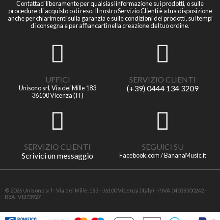
Contattaci liberamente per qualsiasi informazione sui prodotti, o sulle
procedure di acquisto o di reso. Il nostro Servizio Clienti è a tua disposizione
anche per chiarimenti sulla garanzia e sulle condizioni dei prodotti, sui tempi
di consegna e per affiancarti nella creazione del tuo ordine.
UFFICI
SERVIZIO CLIENTI
(+39) 0444 134 3209
Unisono srl, Via dei Mille 183
36100 Vicenza (IT)
SERVIZIO CLIENTI
SEGUICI SU
Scrivici un messaggio
Facebook.com / BananaMusic.it
© 2026 Unisono srl - Via dei Mille, 183 - 36100 Vicenza (Italy) - P.IVA 04038300242 -
REA: VI373927