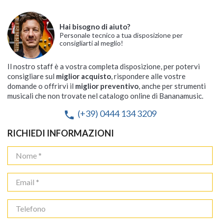
Hai bisogno di aiuto?
Personale tecnico a tua disposizione per
consigliarti al meglio!
Il nostro staff è a vostra completa disposizione, per potervi
consigliare sul
miglior acquisto
, rispondere alle vostre
domande o offrirvi il
miglior preventivo
, anche per strumenti
musicali che non trovate nel catalogo online di Bananamusic.
(+39) 0444 134 3209
phone
RICHIEDI INFORMAZIONI