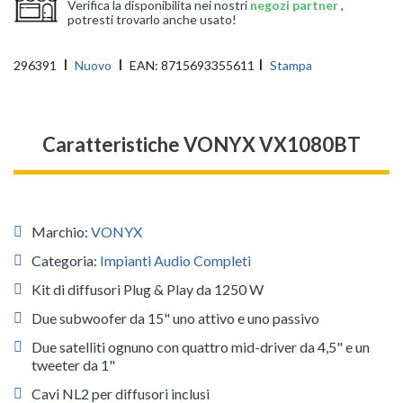
Verifica la disponibilita nei nostri
negozi partner
,
potresti trovarlo anche usato!
296391
Nuovo
EAN:
8715693355611
Stampa
Caratteristiche VONYX VX1080BT
Marchio:
VONYX
Categoria:
Impianti Audio Completi
Kit di diffusori Plug & Play da 1250 W
Due subwoofer da 15" uno attivo e uno passivo
Due satelliti ognuno con quattro mid-driver da 4,5" e un
tweeter da 1"
Cavi NL2 per diffusori inclusi