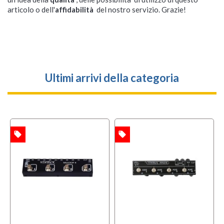
articolo o dell'
affidabilità
del nostro servizio. Grazie!
Ultimi arrivi della categoria
local_offer
local_offer
l
TA
OFFERTA
OFFERTA