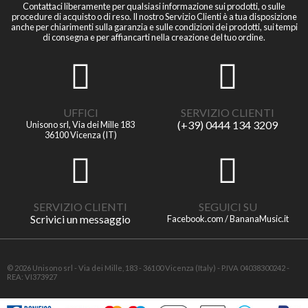
Contattaci liberamente per qualsiasi informazione sui prodotti, o sulle
procedure di acquisto o di reso. Il nostro Servizio Clienti è a tua disposizione
anche per chiarimenti sulla garanzia e sulle condizioni dei prodotti, sui tempi
di consegna e per affiancarti nella creazione del tuo ordine.
UFFICI
SERVIZIO CLIENTI
(+39) 0444 134 3209
Unisono srl, Via dei Mille 183
36100 Vicenza (IT)
SERVIZIO CLIENTI
SEGUICI SU
Scrivici un messaggio
Facebook.com / BananaMusic.it
© 2026 Unisono srl - Via dei Mille, 183 - 36100 Vicenza (Italy) - P.IVA 04038300242 -
REA: VI373927