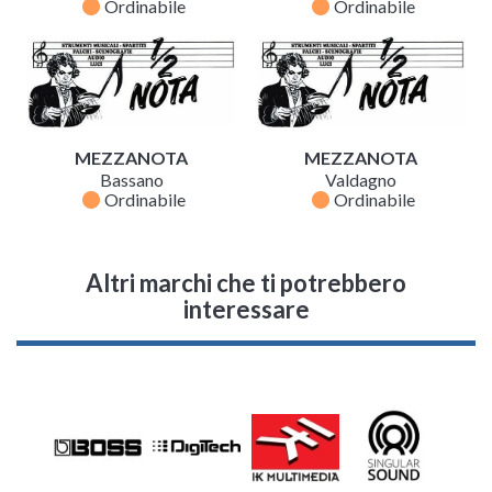
fiber_manual_record
fiber_manual_record
Ordinabile
Ordinabile
MEZZANOTA
MEZZANOTA
Bassano
Valdagno
fiber_manual_record
fiber_manual_record
Ordinabile
Ordinabile
Altri marchi che ti potrebbero
interessare