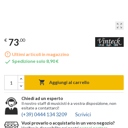
zoom_out_map
73
€
,00
error_outline
Ultimi articoli in magazzino

Spedizione solo 8,90 €

Aggiungi al carrello
Chiedi ad un esperto
Il nostro staff di musicisti è a vostra disposizione, non
esitate a contattarci!
(+39) 0444 134 3209
Scrivici
Vuoi provarlo o acquistarlo in un vero negozio?
Verifica la disponibilita nei nostri
negozi partner
,