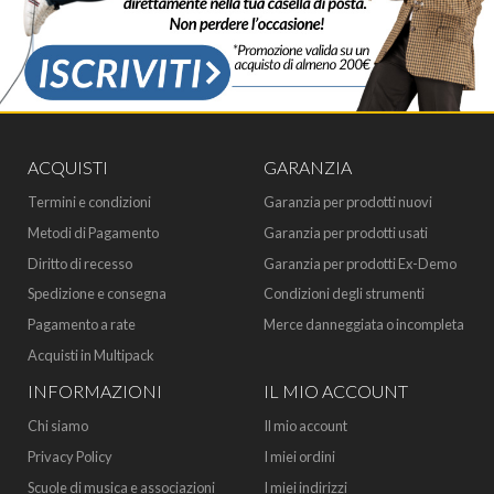
ACQUISTI
GARANZIA
Termini e condizioni
Garanzia per prodotti nuovi
Metodi di Pagamento
Garanzia per prodotti usati
Diritto di recesso
Garanzia per prodotti Ex-Demo
Spedizione e consegna
Condizioni degli strumenti
Pagamento a rate
Merce danneggiata o incompleta
Acquisti in Multipack
INFORMAZIONI
IL MIO ACCOUNT
Chi siamo
Il mio account
Privacy Policy
I miei ordini
Scuole di musica e associazioni
I miei indirizzi