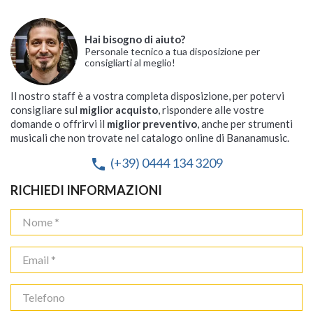
Hai bisogno di aiuto?
Personale tecnico a tua disposizione per
consigliarti al meglio!
Il nostro staff è a vostra completa disposizione, per potervi
consigliare sul
miglior acquisto
, rispondere alle vostre
domande o offrirvi il
miglior preventivo
, anche per strumenti
musicali che non trovate nel catalogo online di Bananamusic.
(+39) 0444 134 3209
phone
RICHIEDI INFORMAZIONI