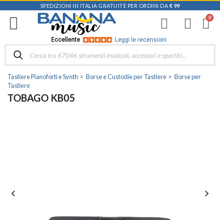
SPEDIZIONI IN ITALIA GRATUITE PER ORDINI DA
€ 99
Eccellente
Leggi le recensioni
Tastiere Pianoforti e Synth
Borse e Custodie per Tastiere
Borse per
Tastiere
TOBAGO KB05

