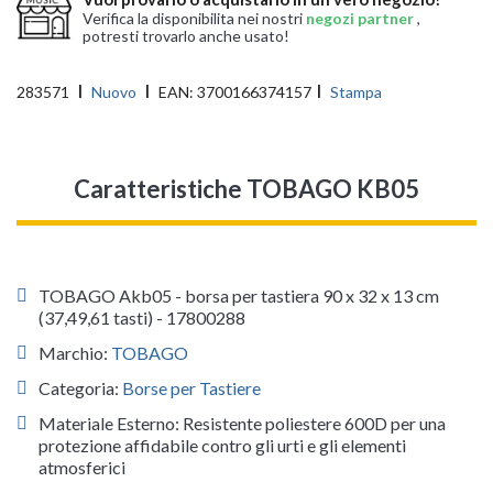
Verifica la disponibilita nei nostri
negozi partner
,
potresti trovarlo anche usato!
283571
Nuovo
EAN:
3700166374157
Stampa
Caratteristiche TOBAGO KB05
TOBAGO Akb05 - borsa per tastiera 90 x 32 x 13 cm
(37,49,61 tasti) - 17800288
Marchio:
TOBAGO
Categoria:
Borse per Tastiere
Materiale Esterno: Resistente poliestere 600D per una
protezione affidabile contro gli urti e gli elementi
atmosferici