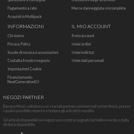
Pagamento a rate
Merce danneggiata o incompleta
Acquisti in Multipack
INFORMAZIONI
IL MIO ACCOUNT
Chi siamo
Il mio account
Privacy Policy
I miei ordini
Scuole di musica e associazioni
I miei indirizzi
Contatta il nostro negozio
I miei dati personali
Impostazioni Cookie
Finanziamento
NextGenerationEU
NEGOZI PARTNER
Banana Music collabora con svariati partner commerciali sul territorio, presso
i quali è possibile reperire e testare gli articoli in vendita.
Gli articoli disponibili nei negozi sono contrassegnati dal bollino verde e dalla
dicitura disponibile.