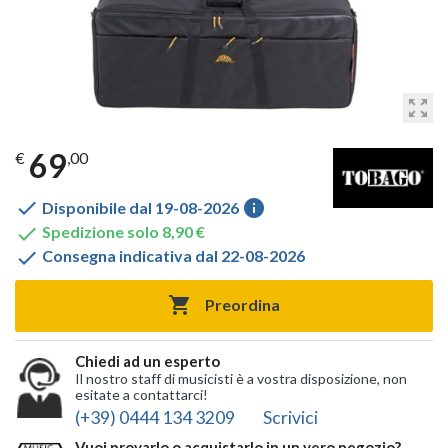
zoom_out_map
69
€
,00

info
Disponibile dal 19-08-2026

Spedizione solo 8,90 €

Consegna indicativa dal 22-08-2026

Preordina
Chiedi ad un esperto
Il nostro staff di musicisti è a vostra disposizione, non
esitate a contattarci!
(+39) 0444 134 3209
Scrivici
Vuoi provarlo o acquistarlo in un vero negozio?