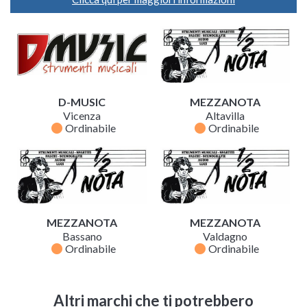
D-MUSIC
MEZZANOTA
Vicenza
Altavilla
fiber_manual_record
fiber_manual_record
Ordinabile
Ordinabile
MEZZANOTA
MEZZANOTA
Bassano
Valdagno
fiber_manual_record
fiber_manual_record
Ordinabile
Ordinabile
Altri marchi che ti potrebbero