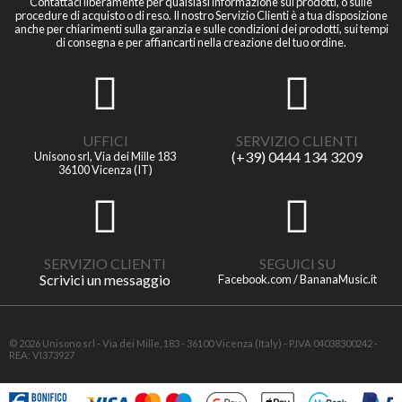
Contattaci liberamente per qualsiasi informazione sui prodotti, o sulle
procedure di acquisto o di reso. Il nostro Servizio Clienti è a tua disposizione
anche per chiarimenti sulla garanzia e sulle condizioni dei prodotti, sui tempi
di consegna e per affiancarti nella creazione del tuo ordine.
UFFICI
SERVIZIO CLIENTI
(+39) 0444 134 3209
Unisono srl, Via dei Mille 183
36100 Vicenza (IT)
SERVIZIO CLIENTI
SEGUICI SU
Scrivici un messaggio
Facebook.com / BananaMusic.it
© 2026 Unisono srl - Via dei Mille, 183 - 36100 Vicenza (Italy) - P.IVA 04038300242 -
REA: VI373927