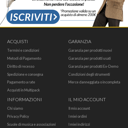
ACQUISTI
GARANZIA
Termini e condizioni
Garanzia per prodotti nuovi
Metodi di Pagamento
Garanzia per prodotti usati
Diritto di recesso
Garanzia per prodotti Ex-Demo
Spedizione e consegna
Condizioni degli strumenti
Pagamento a rate
Merce danneggiata o incompleta
Acquisti in Multipack
INFORMAZIONI
IL MIO ACCOUNT
Chi siamo
Il mio account
Privacy Policy
I miei ordini
Scuole di musica e associazioni
I miei indirizzi