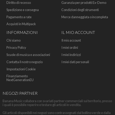
Diritto di recesso
Garanzia per prodotti Ex-Demo
Spedizione e consegna
Condizioni degli strumenti
Pagamento a rate
Merce danneggiata o incompleta
Acquisti in Multipack
INFORMAZIONI
IL MIO ACCOUNT
Chi siamo
Il mio account
Privacy Policy
I miei ordini
Scuole di musica e associazioni
I miei indirizzi
Contatta il nostro negozio
I miei dati personali
Impostazioni Cookie
Finanziamento
NextGenerationEU
NEGOZI PARTNER
Banana Music collabora con svariati partner commerciali sul territorio, presso
i quali è possibile reperire e testare gli articoli in vendita.
Gli articoli disponibili nei negozi sono contrassegnati dal bollino verde e dalla