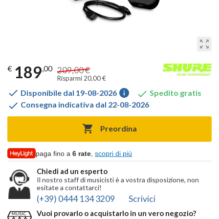
zoom_out_map
189
€
,00
209,00 €
Risparmi 20,00 €

info

Disponibile dal 19-08-2026
Spedito gratis

Consegna indicativa dal 22-08-2026

Preordina
paga fino a
6 rate
,
scopri di più
Chiedi ad un esperto
Il nostro staff di musicisti è a vostra disposizione, non
esitate a contattarci!
(+39) 0444 134 3209
Scrivici
Vuoi provarlo o acquistarlo in un vero negozio?