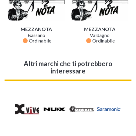
MEZZANOTA
MEZZANOTA
Bassano
Valdagno
fiber_manual_record
fiber_manual_record
Ordinabile
Ordinabile
Altri marchi che ti potrebbero
interessare