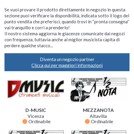
Se vuoi provare il prodotto direttamente in negozio in questa
sezione puoi verificare la disponibilità, indicata sotto il logo del
punto vendita che preferisci, quando trovi in “pronta consegna”
vai tranquillo e corri a prenderlo!
Il nostro sistema aggiorna le giacenze comunicate dai negozi
con frequenza, tuttavia anche al miglior musicista capita di
perdere qualche stacco...
Diventa un negozio partner
Clicca qui per maggiori informazioni
D-MUSIC
MEZZANOTA
Vicenza
Altavilla
fiber_manual_record
fiber_manual_record
Ordinabile
Ordinabile