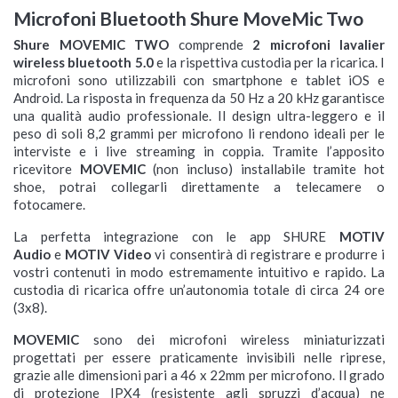
Microfoni Bluetooth Shure MoveMic Two
Shure MOVEMIC TWO
comprende
2 microfoni lavalier
wireless bluetooth 5.0
e la rispettiva custodia per la ricarica. I
microfoni sono utilizzabili con smartphone e tablet iOS e
Android. La risposta in frequenza da 50 Hz a 20 kHz garantisce
una qualità audio professionale. Il design ultra-leggero e il
peso di soli 8,2 grammi per microfono li rendono ideali per le
interviste e i live streaming in coppia. Tramite l’apposito
ricevitore
MOVEMIC
(non incluso) installabile tramite hot
shoe, potrai collegarli direttamente a telecamere o
fotocamere.
La perfetta integrazione con le app SHURE
MOTIV
Audio
e
MOTIV Video
vi consentirà di registrare e produrre i
vostri contenuti in modo estremamente intuitivo e rapido. La
custodia di ricarica offre un’autonomia totale di circa 24 ore
(3x8).
MOVEMIC
sono dei microfoni wireless miniaturizzati
progettati per essere praticamente invisibili nelle riprese,
grazie alle dimensioni pari a 46 x 22mm per microfono. Il grado
di protezione IPX4 (resistente agli spruzzi d’acqua) ne