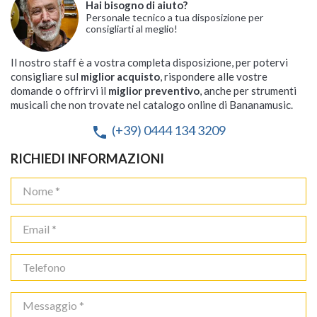
Hai bisogno di aiuto?
Personale tecnico a tua disposizione per
consigliarti al meglio!
Il nostro staff è a vostra completa disposizione, per potervi
consigliare sul
miglior acquisto
, rispondere alle vostre
domande o offrirvi il
miglior preventivo
, anche per strumenti
musicali che non trovate nel catalogo online di Bananamusic.
(+39) 0444 134 3209
phone
RICHIEDI INFORMAZIONI