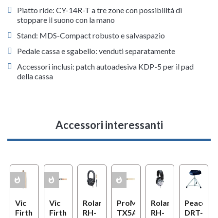
Piatto ride: CY-14R-T a tre zone con possibilità di
stoppare il suono con la mano
Stand: MDS-Compact robusto e salvaspazio
Pedale cassa e sgabello: venduti separatamente
Accessori inclusi: patch autoadesiva KDP-5 per il pad
della cassa
Accessori interessanti
whatshot
whatshot
whatshot
ACK
MULTIPACK
MULTIPACK
A
Vic
Vic
Roland
ProMark
Roland
Peace
5
Firth
Firth
RH-
TX5AW
RH-
DRT-