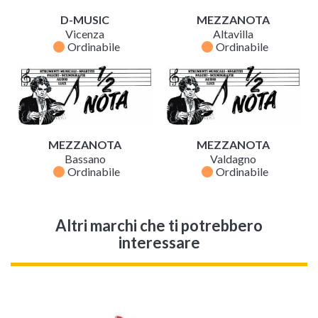
D-MUSIC
MEZZANOTA
Vicenza
Altavilla
fiber_manual_record
fiber_manual_record
Ordinabile
Ordinabile
MEZZANOTA
MEZZANOTA
Bassano
Valdagno
fiber_manual_record
fiber_manual_record
Ordinabile
Ordinabile
Altri marchi che ti potrebbero
interessare