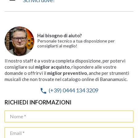
Scrivici dove!
Hai bisogno di aiuto?
Personale tecnico a tua disposizione per
consigliarti al meglio!
Il nostro staff è a vostra completa disposizione, per potervi
consigliare sul
miglior acquisto
, rispondere alle vostre
domande o offrirvi il
miglior preventivo
, anche per strumenti
musicali che non trovate nel catalogo online di Bananamusic.
(+39) 0444 134 3209
phone
RICHIEDI INFORMAZIONI