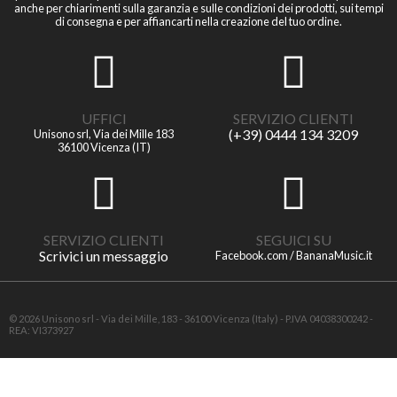
anche per chiarimenti sulla garanzia e sulle condizioni dei prodotti, sui tempi
di consegna e per affiancarti nella creazione del tuo ordine.
UFFICI
SERVIZIO CLIENTI
(+39) 0444 134 3209
Unisono srl, Via dei Mille 183
36100 Vicenza (IT)
SERVIZIO CLIENTI
SEGUICI SU
Scrivici un messaggio
Facebook.com / BananaMusic.it
© 2026 Unisono srl - Via dei Mille, 183 - 36100 Vicenza (Italy) - P.IVA 04038300242 -
REA: VI373927