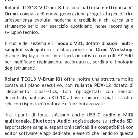
Roland TD313 V-Drum Kit
è una
batteria elettronica V-
Drums
compatta di nuova generazione progettata per offrire
un’esperienza evoluta, moderna e credibile a chi cerca uno
strumento serio per esercizio quotidiano, home recording e
sviluppo tecnico.
Il cuore del sistema è il
modulo V31
, dotato di
suoni multi-
sampled
sviluppati in collaborazione con
Drum Workshop
,
grande display a colori, interfaccia intuitiva e controlli
EZ Edit
per modificare rapidamente accordatura, sordina e tipologia
degli strumenti.
Roland TD313 V-Drum Kit
offre inoltre una struttura molto
curata sul piano esecutivo, con
rullante PDX-12
dotato di
rilevamento cross-stick, tom riprogettati con sensori
decentrati,
pad cassa KD-10
a basso rumore e piatti crash e
ride con risposta più naturale e funzioni avanzate.
Tra i punti di forza spiccano anche
USB-C audio e MIDI
multicanale
,
Bluetooth Audio
, registrazione su
scheda SD
,
importazione sample, espansioni scaricabili e compatibilità con
editor software e app dedicate, elementi che rendono questa