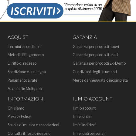
ACQUISTI
GARANZIA
Termini e condizioni
Garanzia per prodotti nuovi
Metodi di Pagamento
Garanzia per prodotti usati
Diritto di recesso
Garanzia per prodotti Ex-Demo
Spedizione e consegna
Condizioni degli strumenti
Pagamento a rate
Merce danneggiata o incompleta
Acquisti in Multipack
INFORMAZIONI
IL MIO ACCOUNT
Chi siamo
Il mio account
Privacy Policy
I miei ordini
Scuole di musica e associazioni
I miei indirizzi
Contatta il nostro negozio
I miei dati personali