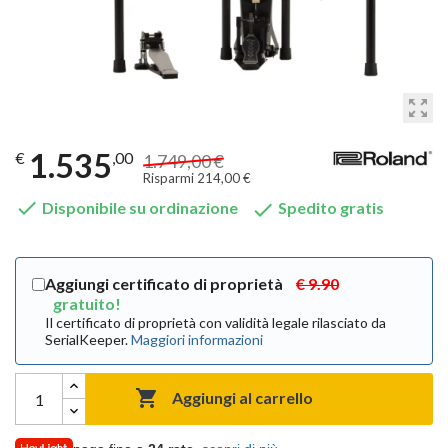
zoom_out_map
1.535
€
,00
1.749,00 €
Risparmi 214,00 €


Disponibile su ordinazione
Spedito gratis
Aggiungi certificato di proprietà
€ 9.90
gratuito!
Il certificato di proprietà con validità legale rilasciato da
SerialKeeper.
Maggiori informazioni

Aggiungi al carrello