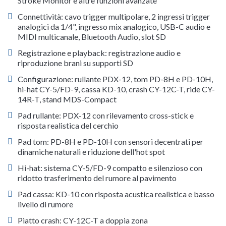
Stroke Monitor e altre funzioni avanzate
Connettività: cavo trigger multipolare, 2 ingressi trigger
analogici da 1/4", ingresso mix analogico, USB-C audio e
MIDI multicanale, Bluetooth Audio, slot SD
Registrazione e playback: registrazione audio e
riproduzione brani su supporti SD
Configurazione: rullante PDX-12, tom PD-8H e PD-10H,
hi-hat CY-5/FD-9, cassa KD-10, crash CY-12C-T, ride CY-
14R-T, stand MDS-Compact
Pad rullante: PDX-12 con rilevamento cross-stick e
risposta realistica del cerchio
Pad tom: PD-8H e PD-10H con sensori decentrati per
dinamiche naturali e riduzione dell'hot spot
Hi-hat: sistema CY-5/FD-9 compatto e silenzioso con
ridotto trasferimento del rumore al pavimento
Pad cassa: KD-10 con risposta acustica realistica e basso
livello di rumore
Piatto crash: CY-12C-T a doppia zona