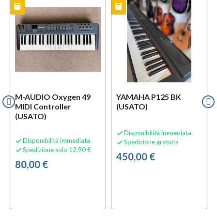
inventory
inventory
l
TO
USATO
OFFERTA
i
USATO
M-AUDIO Oxygen 49
YAMAHA P125 BK
MIDI Controller
(USATO)
(USATO)
Disponibilità immediata

Disponibilità immediata

Spedizione gratuita

Spedizione solo 12,90 €

450,00 €
80,00 €