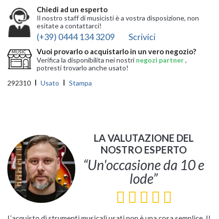
Chiedi ad un esperto
Il nostro staff di musicisti è a vostra disposizione, non
esitate a contattarci!
(+39) 0444 134 3209
Scrivici
Vuoi provarlo o acquistarlo in un vero negozio?
Verifica la disponibilita nei nostri
negozi partner
,
potresti trovarlo anche usato!
292310
Usato
Stampa
LA VALUTAZIONE DEL
NOSTRO ESPERTO
“Un'occasione da 10 e
lode”
L’acquisto di strumenti musicali usati non è una cosa semplice. Il