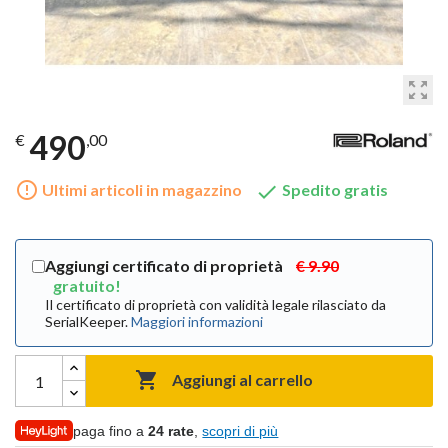
zoom_out_map
490
€
,00
error_outline

Ultimi articoli in magazzino
Spedito gratis
Aggiungi certificato di proprietà
€ 9.90
gratuito!
Il certificato di proprietà con validità legale rilasciato da
SerialKeeper.
Maggiori informazioni

Aggiungi al carrello
paga fino a
24 rate
,
scopri di più