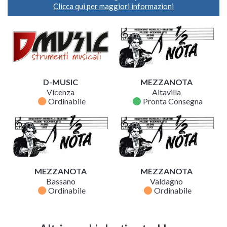
Clicca qui per maggiori informazioni
D-MUSIC
MEZZANOTA
Vicenza
Altavilla
fiber_manual_record
fiber_manual_record
Ordinabile
Pronta Consegna
MEZZANOTA
MEZZANOTA
Bassano
Valdagno
fiber_manual_record
fiber_manual_record
Ordinabile
Ordinabile