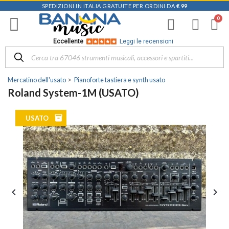
SPEDIZIONI IN ITALIA GRATUITE PER ORDINI DA
€ 99
Eccellente
Leggi le recensioni
Mercatino dell'usato
Pianoforte tastiera e synth usato
Roland System-1M (USATO)
inventory
USATO

