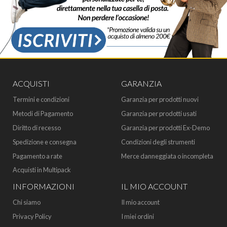
ACQUISTI
GARANZIA
Termini e condizioni
Garanzia per prodotti nuovi
Metodi di Pagamento
Garanzia per prodotti usati
Diritto di recesso
Garanzia per prodotti Ex-Demo
Spedizione e consegna
Condizioni degli strumenti
Pagamento a rate
Merce danneggiata o incompleta
Acquisti in Multipack
INFORMAZIONI
IL MIO ACCOUNT
Chi siamo
Il mio account
Privacy Policy
I miei ordini