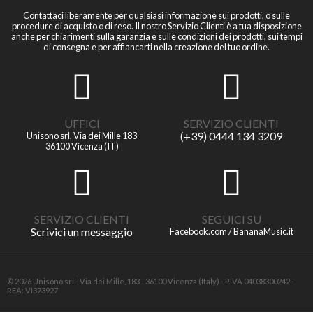
Contattaci liberamente per qualsiasi informazione sui prodotti, o sulle
procedure di acquisto o di reso. Il nostro Servizio Clienti è a tua disposizione
anche per chiarimenti sulla garanzia e sulle condizioni dei prodotti, sui tempi
di consegna e per affiancarti nella creazione del tuo ordine.
UFFICI
SERVIZIO CLIENTI
(+39) 0444 134 3209
Unisono srl, Via dei Mille 183
36100 Vicenza (IT)
SERVIZIO CLIENTI
SEGUICI SU
Scrivici un messaggio
Facebook.com / BananaMusic.it
© 2026 Unisono srl - Via dei Mille, 183 - 36100 Vicenza (Italy) - P.IVA 04038300242 -
REA: VI373927