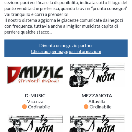
sezione puoi verificare la disponibilità, indicata sotto il logo del
punto vendita che preferisci, quando trovi in “pronta consegna”
vai tranquillo e corri a prenderlo!
Il nostro sistema aggiorna le giacenze comunicate dai negozi
con frequenza, tuttavia anche al miglior musicista capita di
perdere qualche stacco...
Diventa un negozio partner
Clicca qui per maggiori informazioni
D-MUSIC
MEZZANOTA
Vicenza
Altavilla
fiber_manual_record
fiber_manual_record
Ordinabile
Ordinabile