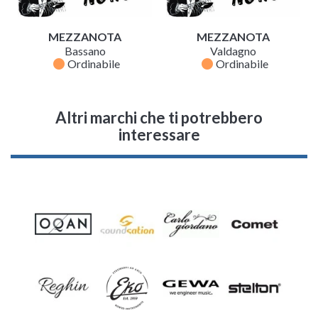
MEZZANOTA
MEZZANOTA
Bassano
Valdagno
fiber_manual_record
fiber_manual_record
Ordinabile
Ordinabile
Altri marchi che ti potrebbero
interessare