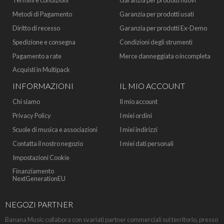
Termini e condizioni
Garanzia per prodotti nuovi
Metodi di Pagamento
Garanzia per prodotti usati
Diritto di recesso
Garanzia per prodotti Ex-Demo
Spedizione e consegna
Condizioni degli strumenti
Pagamento a rate
Merce danneggiata o incompleta
Acquisti in Multipack
INFORMAZIONI
IL MIO ACCOUNT
Chi siamo
Il mio account
Privacy Policy
I miei ordini
Scuole di musica e associazioni
I miei indirizzi
Contatta il nostro negozio
I miei dati personali
Impostazioni Cookie
Finanziamento
NextGenerationEU
NEGOZI PARTNER
Banana Music collabora con svariati partner commerciali sul territorio, presso