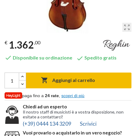
zoom_out_map
1.362
€
,00


Disponibile su ordinazione
Spedito gratis

Aggiungi al carrello
paga fino a
24 rate
,
scopri di più
Chiedi ad un esperto
Il nostro staff di musicisti è a vostra disposizione, non
esitate a contattarci!
(+39) 0444 134 3209
Scrivici
Vuoi provarlo o acquistarlo in un vero negozio?