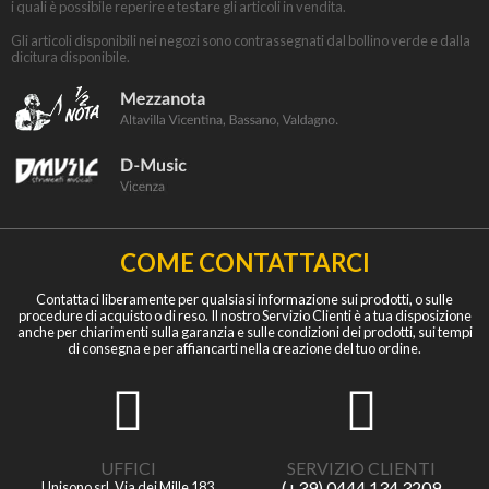
i quali è possibile reperire e testare gli articoli in vendita.
Gli articoli disponibili nei negozi sono contrassegnati dal bollino verde e dalla
dicitura disponibile.
COME CONTATTARCI
Contattaci liberamente per qualsiasi informazione sui prodotti, o sulle
procedure di acquisto o di reso. Il nostro Servizio Clienti è a tua disposizione
anche per chiarimenti sulla garanzia e sulle condizioni dei prodotti, sui tempi
di consegna e per affiancarti nella creazione del tuo ordine.
UFFICI
SERVIZIO CLIENTI
(+39) 0444 134 3209
Unisono srl, Via dei Mille 183