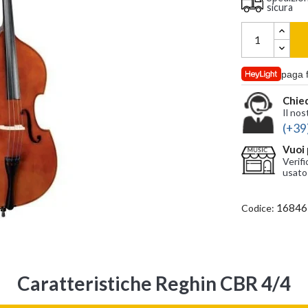
sicura
paga 
Chied
Il nos
(+39
Vuoi 
Verifi
usato
16846
Codice:
Caratteristiche Reghin CBR 4/4