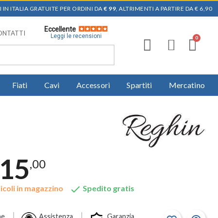
 IN ITALIA GRATUITE PER ORDINI DA
€ 99
, ALTRIMENTI A PARTIRE DA € 6,90
Eccellente
ONTATTI
Leggi le recensioni
Fiati
Cavi
Accessori
Spartiti
Mercatino
415
,00

icoli in magazzino
Spedito gratis
ne
Assistenza
Garanzia