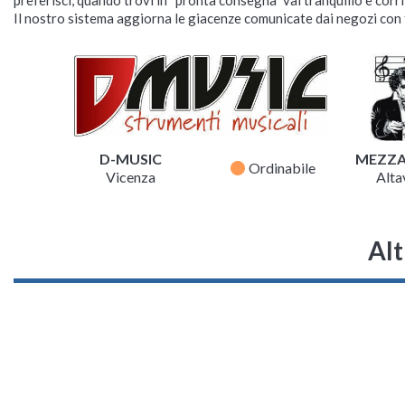
Il nostro sistema aggiorna le giacenze comunicate dai negozi con f
D-MUSIC
MEZZ
fiber_manual_record
Ordinabile
Vicenza
Altav
Alt