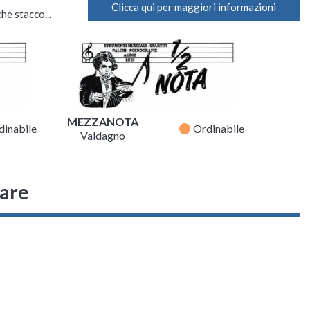
Clicca qui per maggiori informazioni
he stacco...
MEZZANOTA
fiber_manual_record
dinabile
Ordinabile
Valdagno
sare