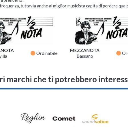
requenza, tuttavia anche al miglior musicista capita di perdere qualc
ANOTA
MEZZANOTA
fiber_manual_record
fiber_manual_record
Ordinabile
Or
illa
Bassano
ri marchi che ti potrebbero interes