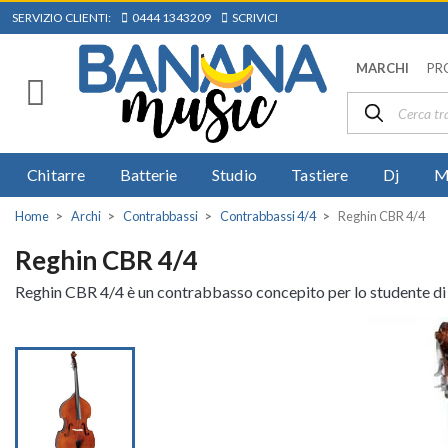
SERVIZIO CLIENTI:
0444 1343209
SCRIVICI
MARCHI
PR
Chitarre
Batterie
Studio
Tastiere
Dj
M
Home
Archi
Contrabbassi
Contrabbassi 4/4
Reghin CBR 4/4
Reghin CBR 4/4
Reghin CBR 4/4 è un contrabbasso concepito per lo studente di