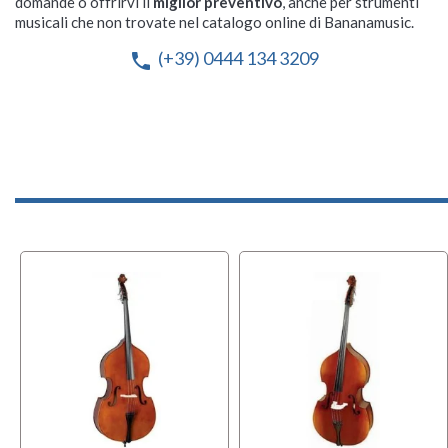
domande o offrirvi il
miglior preventivo
, anche per strumenti
musicali che non trovate nel catalogo online di Bananamusic.
(+39) 0444 134 3209
phone