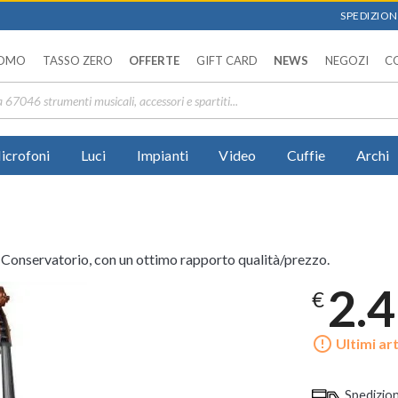
SPEDIZIONI
OMO
TASSO ZERO
OFFERTE
GIFT CARD
NEWS
NEGOZI
C
icrofoni
Luci
Impianti
Video
Cuffie
Archi
 Conservatorio, con un ottimo rapporto qualità/prezzo.
2.
€
error_outline
Ultimi art
Spedizio