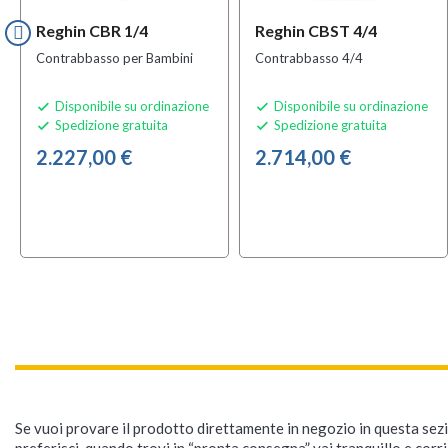
Reghin CBR 1/4
Reghin CBST 4/4
Contrabbasso per Bambini
Contrabbasso 4/4
Disponibile su ordinazione
Disponibile su ordinazione


Spedizione gratuita
Spedizione gratuita


2.227,00 €
2.714,00 €
Se vuoi provare il prodotto direttamente in negozio in questa sezio
preferisci, quando trovi in “pronta consegna” vai tranquillo e corr