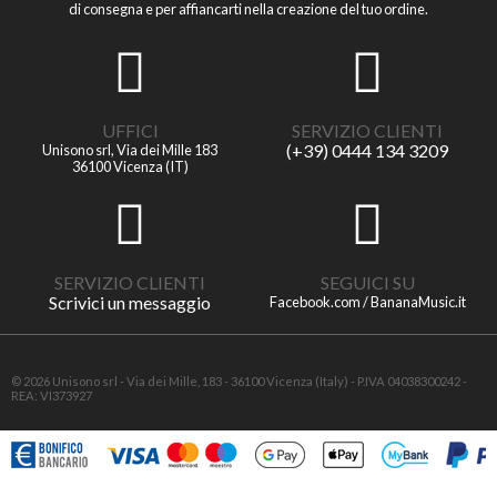
di consegna e per affiancarti nella creazione del tuo ordine.
UFFICI
SERVIZIO CLIENTI
(+39) 0444 134 3209
Unisono srl, Via dei Mille 183
36100 Vicenza (IT)
SERVIZIO CLIENTI
SEGUICI SU
Scrivici un messaggio
Facebook.com / BananaMusic.it
© 2026 Unisono srl - Via dei Mille, 183 - 36100 Vicenza (Italy) - P.IVA 04038300242 -
REA: VI373927