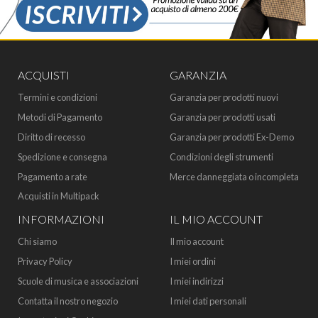
ACQUISTI
GARANZIA
Termini e condizioni
Garanzia per prodotti nuovi
Metodi di Pagamento
Garanzia per prodotti usati
Diritto di recesso
Garanzia per prodotti Ex-Demo
Spedizione e consegna
Condizioni degli strumenti
Pagamento a rate
Merce danneggiata o incompleta
Acquisti in Multipack
INFORMAZIONI
IL MIO ACCOUNT
Chi siamo
Il mio account
Privacy Policy
I miei ordini
Scuole di musica e associazioni
I miei indirizzi
Contatta il nostro negozio
I miei dati personali