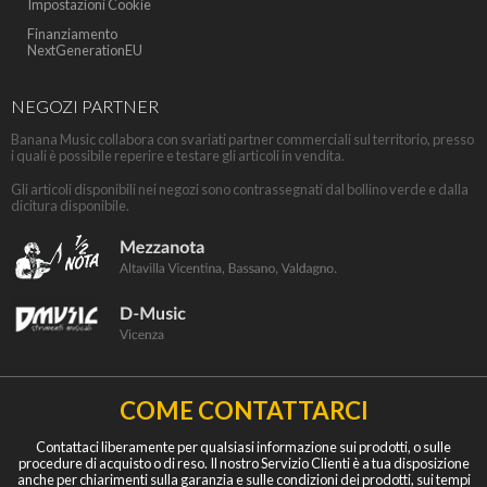
Impostazioni Cookie
Finanziamento
NextGenerationEU
NEGOZI PARTNER
Banana Music collabora con svariati partner commerciali sul territorio, presso
i quali è possibile reperire e testare gli articoli in vendita.
Gli articoli disponibili nei negozi sono contrassegnati dal bollino verde e dalla
dicitura disponibile.
COME CONTATTARCI
Contattaci liberamente per qualsiasi informazione sui prodotti, o sulle
procedure di acquisto o di reso. Il nostro Servizio Clienti è a tua disposizione
anche per chiarimenti sulla garanzia e sulle condizioni dei prodotti, sui tempi