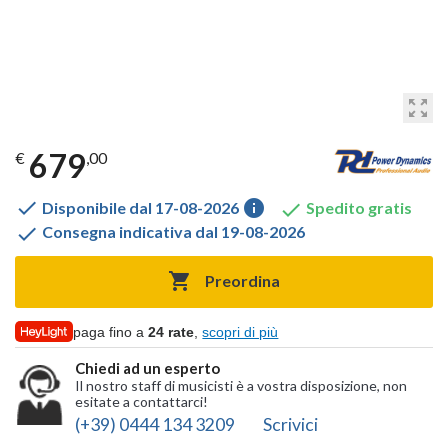
zoom_out_map
679
€
,00

info

Disponibile dal 17-08-2026
Spedito gratis

Consegna indicativa dal 19-08-2026

Preordina
paga fino a
24 rate
,
scopri di più
Chiedi ad un esperto
Il nostro staff di musicisti è a vostra disposizione, non
esitate a contattarci!
(+39) 0444 134 3209
Scrivici