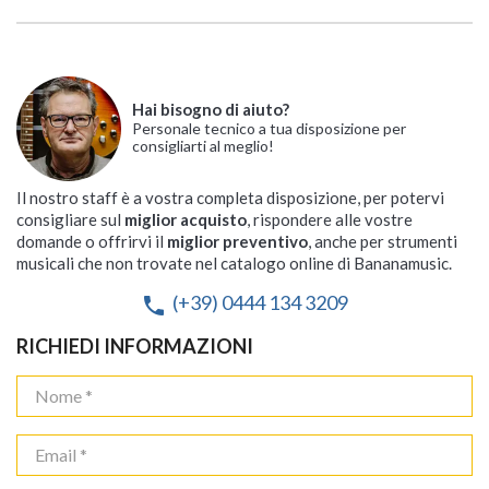
Hai bisogno di aiuto?
Personale tecnico a tua disposizione per
consigliarti al meglio!
Il nostro staff è a vostra completa disposizione, per potervi
consigliare sul
miglior acquisto
, rispondere alle vostre
domande o offrirvi il
miglior preventivo
, anche per strumenti
musicali che non trovate nel catalogo online di Bananamusic.
(+39) 0444 134 3209
phone
RICHIEDI INFORMAZIONI