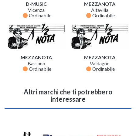
D-MUSIC
MEZZANOTA
Vicenza
Altavilla
fiber_manual_record
fiber_manual_record
Ordinabile
Ordinabile
MEZZANOTA
MEZZANOTA
Bassano
Valdagno
fiber_manual_record
fiber_manual_record
Ordinabile
Ordinabile
Altri marchi che ti potrebbero
interessare