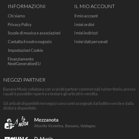
INFORMAZIONI
IL MIO ACCOUNT
Chi siamo
Il mio account
Privacy Policy
I miei ordini
Scuole di musica e associazioni
I miei indirizzi
Contatta il nostro negozio
I miei dati personali
Impostazioni Cookie
Finanziamento
NextGenerationEU
NEGOZI PARTNER
Banana Music collabora con svariati partner commerciali sul territorio, presso
i quali è possibile reperire e testare gli articoli in vendita.
Gli articoli disponibili nei negozi sono contrassegnati dal bollino verde e dalla
dicitura disponibile.