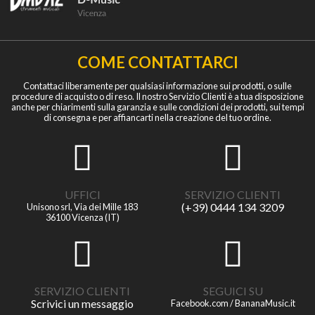
COME CONTATTARCI
Contattaci liberamente per qualsiasi informazione sui prodotti, o sulle
procedure di acquisto o di reso. Il nostro Servizio Clienti è a tua disposizione
anche per chiarimenti sulla garanzia e sulle condizioni dei prodotti, sui tempi
di consegna e per affiancarti nella creazione del tuo ordine.
UFFICI
SERVIZIO CLIENTI
(+39) 0444 134 3209
Unisono srl, Via dei Mille 183
36100 Vicenza (IT)
SERVIZIO CLIENTI
SEGUICI SU
Scrivici un messaggio
Facebook.com / BananaMusic.it