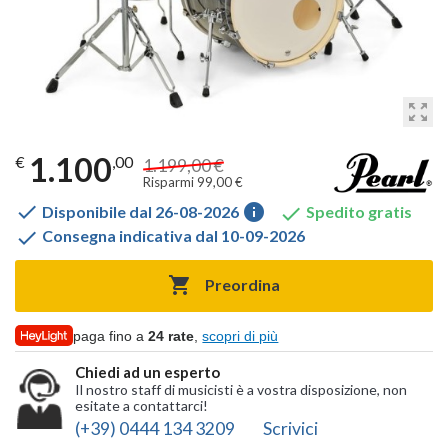
zoom_out_map
1.100
€
,00
1.199,00 €
Risparmi 99,00 €

info

Disponibile dal 26-08-2026
Spedito gratis

Consegna indicativa dal 10-09-2026

Preordina
paga fino a
24 rate
,
scopri di più
Chiedi ad un esperto
Il nostro staff di musicisti è a vostra disposizione, non
esitate a contattarci!
(+39) 0444 134 3209
Scrivici