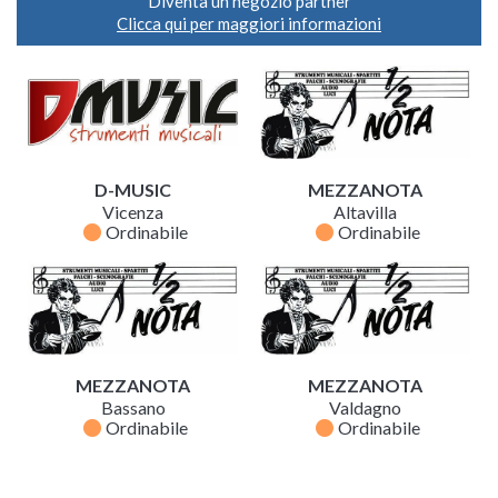
Diventa un negozio partner
Clicca qui per maggiori informazioni
D-MUSIC
MEZZANOTA
Vicenza
Altavilla
fiber_manual_record
fiber_manual_record
Ordinabile
Ordinabile
MEZZANOTA
MEZZANOTA
Bassano
Valdagno
fiber_manual_record
fiber_manual_record
Ordinabile
Ordinabile