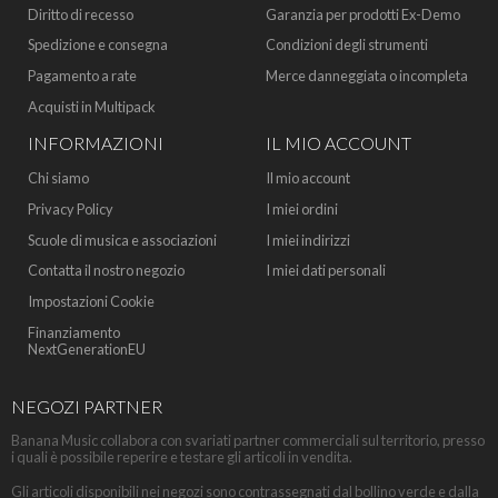
Diritto di recesso
Garanzia per prodotti Ex-Demo
Spedizione e consegna
Condizioni degli strumenti
Pagamento a rate
Merce danneggiata o incompleta
Acquisti in Multipack
INFORMAZIONI
IL MIO ACCOUNT
Chi siamo
Il mio account
Privacy Policy
I miei ordini
Scuole di musica e associazioni
I miei indirizzi
Contatta il nostro negozio
I miei dati personali
Impostazioni Cookie
Finanziamento
NextGenerationEU
NEGOZI PARTNER
Banana Music collabora con svariati partner commerciali sul territorio, presso
i quali è possibile reperire e testare gli articoli in vendita.
Gli articoli disponibili nei negozi sono contrassegnati dal bollino verde e dalla