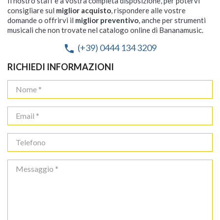
Il nostro staff è a vostra completa disposizione, per potervi
consigliare sul
miglior acquisto
, rispondere alle vostre
domande o offrirvi il
miglior preventivo
, anche per strumenti
musicali che non trovate nel catalogo online di Bananamusic.
(+39) 0444 134 3209
phone
RICHIEDI INFORMAZIONI