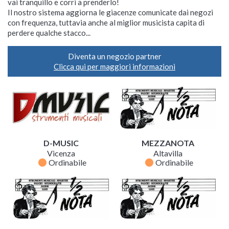
vai tranquillo e corri a prenderlo!
Il nostro sistema aggiorna le giacenze comunicate dai negozi
con frequenza, tuttavia anche al miglior musicista capita di
perdere qualche stacco...
Diventa un negozio partner
Clicca qui per maggiori informazioni
D-MUSIC
MEZZANOTA
Vicenza
Altavilla
fiber_manual_record
fiber_manual_record
Ordinabile
Ordinabile