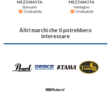
MEZZANOTA
MEZZANOTA
Bassano
Valdagno
fiber_manual_record
fiber_manual_record
Ordinabile
Ordinabile
Altri marchi che ti potrebbero
interessare