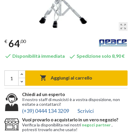
zoom_out_map
64
€
,00


Disponibilità immediata
Spedizione solo 8,90 €

Aggiungi al carrello
Chiedi ad un esperto
Il nostro staff di musicisti è a vostra disposizione, non
esitate a contattarci!
(+39) 0444 134 3209
Scrivici
Vuoi provarlo o acquistarlo in un vero negozio?
Verifica la disponibilita nei nostri
negozi partner
,
potresti trovarlo anche usato!