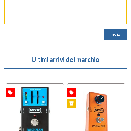
Ultimi arrivi del marchio
local_offer
local_offer
TA
OFFERTA
inventory
USATO