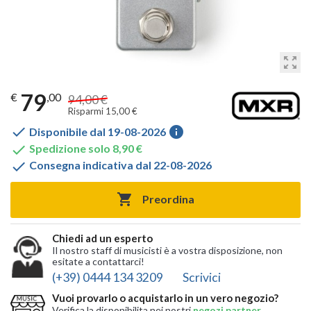
zoom_out_map
79
€
,00
94,00 €
Risparmi 15,00 €

info
Disponibile dal 19-08-2026

Spedizione solo 8,90 €

Consegna indicativa dal 22-08-2026

Preordina
Chiedi ad un esperto
Il nostro staff di musicisti è a vostra disposizione, non
esitate a contattarci!
(+39) 0444 134 3209
Scrivici
Vuoi provarlo o acquistarlo in un vero negozio?
Verifica la disponibilita nei nostri
negozi partner
,