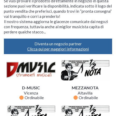
Se vuoi provare il prodotto direttamente in negozio in questa
sezione puoi verificare la disponibilità, indicata sotto il logo del
punto vendita che preferisci, quando trovi in “pronta consegna”
vai tranquillo e corri a prenderlo!
Il nostro sistema aggiorna le giacenze comunicate dai negozi
con frequenza, tuttavia anche al miglior musicista capita di
perdere qualche stacco...
Diventa un negozio partner
Clicca qui per maggiori informazioni
D-MUSIC
MEZZANOTA
Vicenza
Altavilla
fiber_manual_record
fiber_manual_record
Ordinabile
Ordinabile