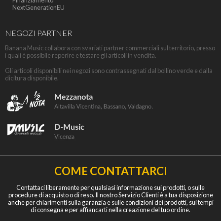
Finanziamento
NextGenerationEU
NEGOZI PARTNER
Banana Music collabora con svariati partner commerciali sul territorio, presso
i quali è possibile reperire e testare gli articoli in vendita.
Gli articoli disponibili nei negozi sono contrassegnati dal bollino verde e dalla
dicitura disponibile.
COME CONTATTARCI
Contattaci liberamente per qualsiasi informazione sui prodotti, o sulle
procedure di acquisto o di reso. Il nostro Servizio Clienti è a tua disposizione
anche per chiarimenti sulla garanzia e sulle condizioni dei prodotti, sui tempi
di consegna e per affiancarti nella creazione del tuo ordine.