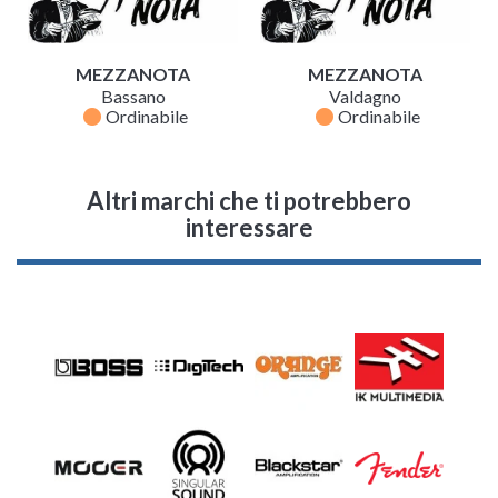
MEZZANOTA
MEZZANOTA
Bassano
Valdagno
fiber_manual_record
fiber_manual_record
Ordinabile
Ordinabile
Altri marchi che ti potrebbero
interessare