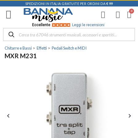
SPEDIZIONI IN ITALIA GRATUITE PER ORDINI DA
€ 99
Eccellente
Leggi le recensioni
Chitarre e Bassi
Effetti
Pedali Switch e MIDI
MXR M231

