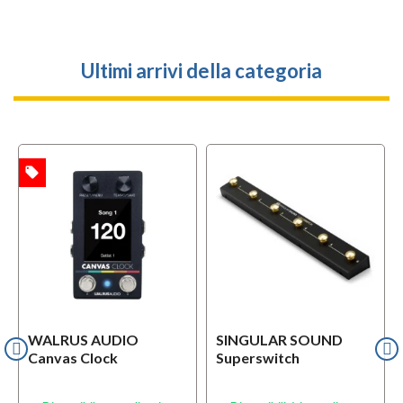
Ultimi arrivi della categoria
local_offer
TA
WALRUS AUDIO
SINGULAR SOUND
Canvas Clock
Superswitch