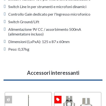
Switch Line In per strumenti e microfoni dinamici
Controllo Gain dedicato per l'ingresso microfonico
Switch Ground/Lift
Alimentazione 9V CC / assorbimento 500mA
(alimentatore incluso)
Dimensioni (LxPxA): 125 x 87 x 60mm
Peso: 0,37kg
Accessori interessanti
whatshot
local_offer
OFFERTA
ACK