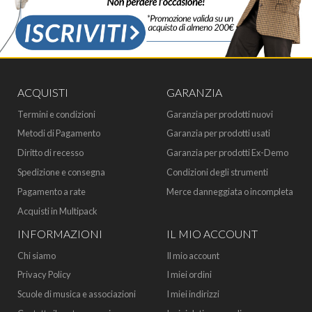
ACQUISTI
GARANZIA
Termini e condizioni
Garanzia per prodotti nuovi
Metodi di Pagamento
Garanzia per prodotti usati
Diritto di recesso
Garanzia per prodotti Ex-Demo
Spedizione e consegna
Condizioni degli strumenti
Pagamento a rate
Merce danneggiata o incompleta
Acquisti in Multipack
INFORMAZIONI
IL MIO ACCOUNT
Chi siamo
Il mio account
Privacy Policy
I miei ordini
Scuole di musica e associazioni
I miei indirizzi