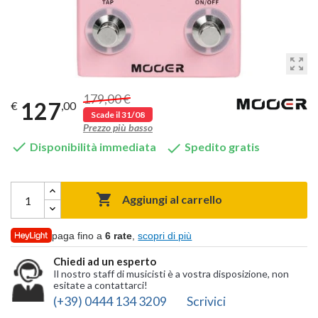
zoom_out_map
179,00 €
127
€
,00
Scade il 31/08
Prezzo più basso


Disponibilità immediata
Spedito gratis

Aggiungi al carrello
paga fino a
6 rate
,
scopri di più
Chiedi ad un esperto
Il nostro staff di musicisti è a vostra disposizione, non
esitate a contattarci!
(+39) 0444 134 3209
Scrivici