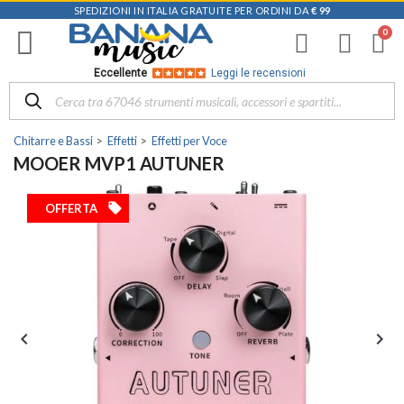
SPEDIZIONI IN ITALIA GRATUITE PER ORDINI DA
€ 99
Eccellente
Leggi le recensioni
Chitarre e Bassi
Effetti
Effetti per Voce
MOOER MVP1 AUTUNER
local_offer
OFFERTA

