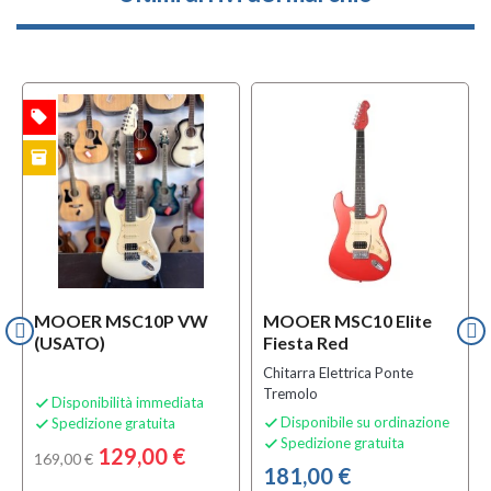
local_offer
TA
inventory
TO
MOOER MSC10P VW
MOOER MSC10 Elite
(USATO)
Fiesta Red
Chitarra Elettrica Ponte
Tremolo
Disponibilità immediata

Disponibile su ordinazione
Spedizione gratuita


Spedizione gratuita

129,00 €
169,00 €
181,00 €