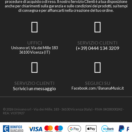
procedure di acquisto o di reso. Il nostro Servizio Clienti è a tua disposizione
anche per chiarimenti sulla garanzia e sulle condizioni dei prodotti, sui tempi
di consegna e per affiancarti nella creazione del tuo ordine.
UFFICI
SERVIZIO CLIENTI
(+39) 0444 134 3209
Unisono srl, Via dei Mille 183
36100 Vicenza (IT)
SERVIZIO CLIENTI
SEGUICI SU
Scrivici un messaggio
Facebook.com / BananaMusic.it
© 2026 Unisono srl - Via dei Mille, 183 - 36100 Vicenza (Italy) - P.IVA 04038300242 -
REA: VI373927