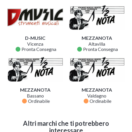
D-MUSIC
MEZZANOTA
Vicenza
Altavilla
fiber_manual_record
fiber_manual_record
Pronta Consegna
Pronta Consegna
MEZZANOTA
MEZZANOTA
Bassano
Valdagno
fiber_manual_record
fiber_manual_record
Ordinabile
Ordinabile
Altri marchi che ti potrebbero
interessare