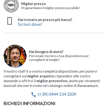
Miglior prezzo
Vi garantiamo il miglior prezzo possibile!
Hai trovato un prezzo più basso?
Scrivici dove!
Hai bisogno di aiuto?
Personale tecnico a tua disposizione per
consigliarti al meglio!
Il nostro staff è a vostra completa disposizione, per potervi
consigliare sul
miglior acquisto
, rispondere alle vostre
domande o offrirvi il
miglior preventivo
, anche per strumenti
musicali che non trovate nel catalogo online di Bananamusic.
(+39) 0444 134 3209
phone
RICHIEDI INFORMAZIONI