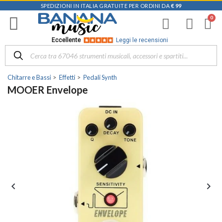
SPEDIZIONI IN ITALIA GRATUITE PER ORDINI DA
€ 99
Eccellente
Leggi le recensioni
Chitarre e Bassi
Effetti
Pedali Synth
MOOER Envelope

