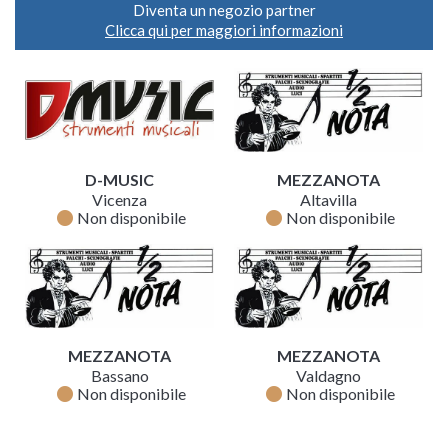
Diventa un negozio partner
Clicca qui per maggiori informazioni
D-MUSIC
MEZZANOTA
Vicenza
Altavilla
fiber_manual_record
fiber_manual_record
Non disponibile
Non disponibile
MEZZANOTA
MEZZANOTA
Bassano
Valdagno
fiber_manual_record
fiber_manual_record
Non disponibile
Non disponibile