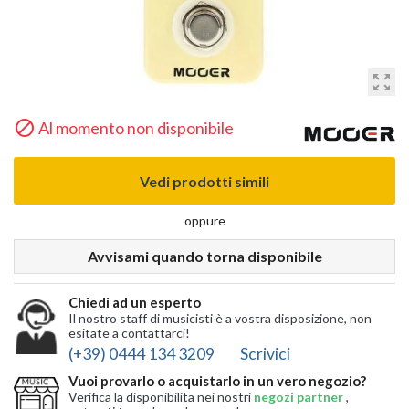
zoom_out_map

Al momento non disponibile
Vedi prodotti simili
oppure
Avvisami quando torna disponibile
Chiedi ad un esperto
Il nostro staff di musicisti è a vostra disposizione, non
esitate a contattarci!
(+39) 0444 134 3209
Scrivici
Vuoi provarlo o acquistarlo in un vero negozio?
Verifica la disponibilita nei nostri
negozi partner
,