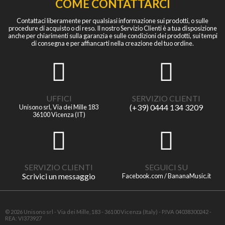
COME CONTATTARCI
Contattaci liberamente per qualsiasi informazione sui prodotti, o sulle
procedure di acquisto o di reso. Il nostro Servizio Clienti è a tua disposizione
anche per chiarimenti sulla garanzia e sulle condizioni dei prodotti, sui tempi
di consegna e per affiancarti nella creazione del tuo ordine.
UFFICI
SERVIZIO CLIENTI
(+39) 0444 134 3209
Unisono srl, Via dei Mille 183
36100 Vicenza (IT)
SERVIZIO CLIENTI
SEGUICI SU
Scrivici un messaggio
Facebook.com / BananaMusic.it
© 2026 Unisono srl - Via dei Mille, 183 - 36100 Vicenza (Italy) - P.IVA 04038300242 -
REA: VI373927