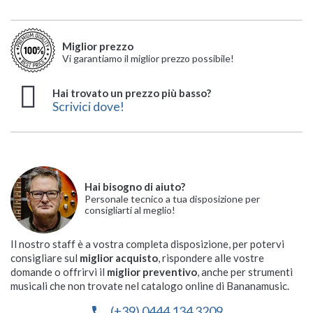
Miglior prezzo
Vi garantiamo il miglior prezzo possibile!
Hai trovato un prezzo più basso?
Scrivici dove!
Hai bisogno di aiuto?
Personale tecnico a tua disposizione per
consigliarti al meglio!
Il nostro staff è a vostra completa disposizione, per potervi
consigliare sul
miglior acquisto
, rispondere alle vostre
domande o offrirvi il
miglior preventivo
, anche per strumenti
musicali che non trovate nel catalogo online di Bananamusic.
(+39) 0444 134 3209
phone