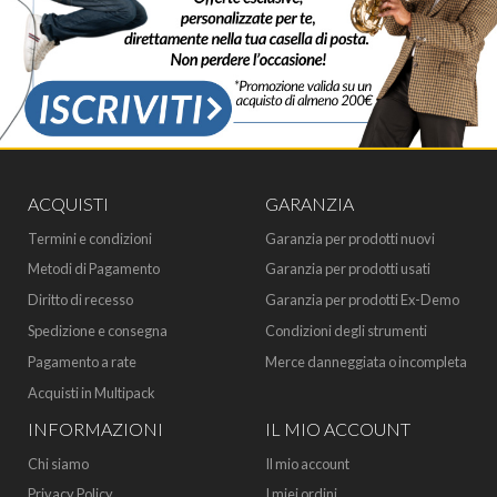
ACQUISTI
GARANZIA
Termini e condizioni
Garanzia per prodotti nuovi
Metodi di Pagamento
Garanzia per prodotti usati
Diritto di recesso
Garanzia per prodotti Ex-Demo
Spedizione e consegna
Condizioni degli strumenti
Pagamento a rate
Merce danneggiata o incompleta
Acquisti in Multipack
INFORMAZIONI
IL MIO ACCOUNT
Chi siamo
Il mio account
Privacy Policy
I miei ordini