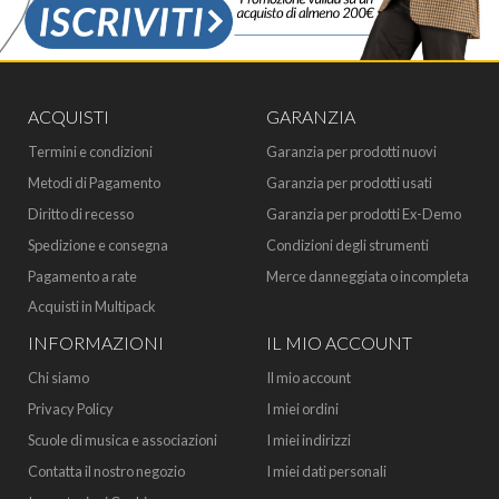
ACQUISTI
GARANZIA
Termini e condizioni
Garanzia per prodotti nuovi
Metodi di Pagamento
Garanzia per prodotti usati
Diritto di recesso
Garanzia per prodotti Ex-Demo
Spedizione e consegna
Condizioni degli strumenti
Pagamento a rate
Merce danneggiata o incompleta
Acquisti in Multipack
INFORMAZIONI
IL MIO ACCOUNT
Chi siamo
Il mio account
Privacy Policy
I miei ordini
Scuole di musica e associazioni
I miei indirizzi
Contatta il nostro negozio
I miei dati personali