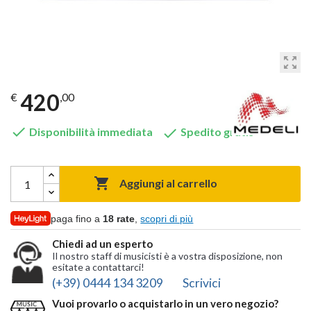
zoom_out_map
420
€
,00


Disponibilità immediata
Spedito gratis

Aggiungi al carrello
paga fino a
18 rate
,
scopri di più
Chiedi ad un esperto
Il nostro staff di musicisti è a vostra disposizione, non
esitate a contattarci!
(+39) 0444 134 3209
Scrivici
Vuoi provarlo o acquistarlo in un vero negozio?