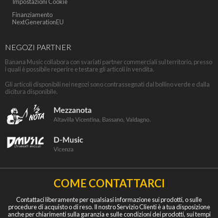
Impostazioni Cookie
Finanziamento
NextGenerationEU
NEGOZI PARTNER
Banana Music collabora con svariati partner commerciali sul territorio, presso
i quali è possibile reperire e testare gli articoli in vendita.
Gli articoli disponibili nei negozi sono contrassegnati dal bollino verde e dalla
dicitura disponibile.
COME CONTATTARCI
Contattaci liberamente per qualsiasi informazione sui prodotti, o sulle
procedure di acquisto o di reso. Il nostro Servizio Clienti è a tua disposizione
anche per chiarimenti sulla garanzia e sulle condizioni dei prodotti, sui tempi