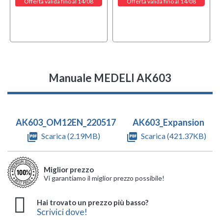
Offerta valida fino al 14/08
Offerta valida fino al 14/08
Manuale MEDELI AK603
AK603_OM12EN_220517
AK603_Expansion
picture_as_pdf
Scarica (2.19MB)
picture_as_pdf
Scarica (421.37KB)
Miglior prezzo
Vi garantiamo il miglior prezzo possibile!
Hai trovato un prezzo più basso?
Scrivici dove!