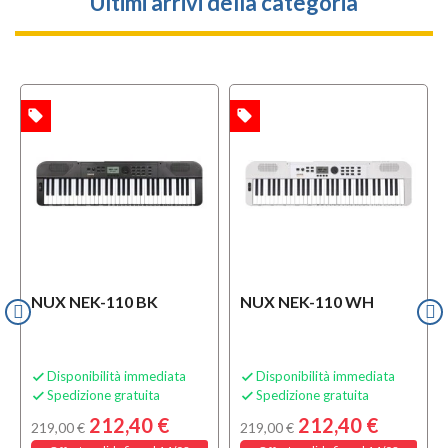
Ultimi arrivi della categoria
local_offer
local_offer
TA
OFFERTA
NUX NEK-110 BK
NUX NEK-110 WH
Disponibilità immediata
Disponibilità immediata


Spedizione gratuita
Spedizione gratuita


212,40 €
212,40 €
219,00 €
219,00 €