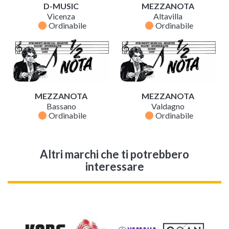
D-MUSIC
MEZZANOTA
Vicenza
Altavilla
fiber_manual_record
fiber_manual_record
Ordinabile
Ordinabile
MEZZANOTA
MEZZANOTA
Bassano
Valdagno
fiber_manual_record
fiber_manual_record
Ordinabile
Ordinabile
Altri marchi che ti potrebbero
interessare