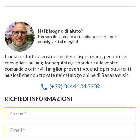
Hai bisogno di aiuto?
Personale tecnico a tua disposizione per
consigliarti al meglio!
Il nostro staff è a vostra completa disposizione, per potervi
consigliare sul
miglior acquisto
, rispondere alle vostre
domande o offrirvi il
miglior preventivo
, anche per strumenti
musicali che non trovate nel catalogo online di Bananamusic.
(+39) 0444 134 3209
phone
RICHIEDI INFORMAZIONI