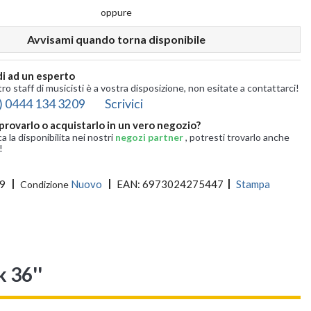
oppure
Avvisami quando torna disponibile
i ad un esperto
tro staff di musicisti è a vostra disposizione, non esitate a contattarci!
) 0444 134 3209
Scrivici
provarlo o acquistarlo in un vero negozio?
ca la disponibilita nei nostri
negozi partner
, potresti trovarlo anche
!
9
Nuovo
EAN:
6973024275447
Stampa
Condizione
 36''