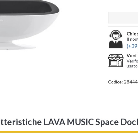
Chied
Il nos
(+39
Vuoi 
Verifi
usato
28444
Codice:
tteristiche LAVA MUSIC Space Dock