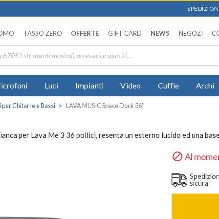
SPEDIZIONI
OMO
TASSO ZERO
OFFERTE
GIFT CARD
NEWS
NEGOZI
C
icrofoni
Luci
Impianti
Video
Cuffie
Archi
i per Chitarre e Bassi
LAVA MUSIC Space Dock 36''
ianca per Lava Me 3 36 pollici, resenta un esterno lucido ed una bas

Al momen
Spedizio
sicura