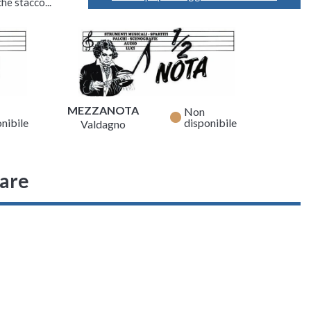
he stacco...
MEZZANOTA
Non
fiber_manual_record
nibile
disponibile
Valdagno
sare