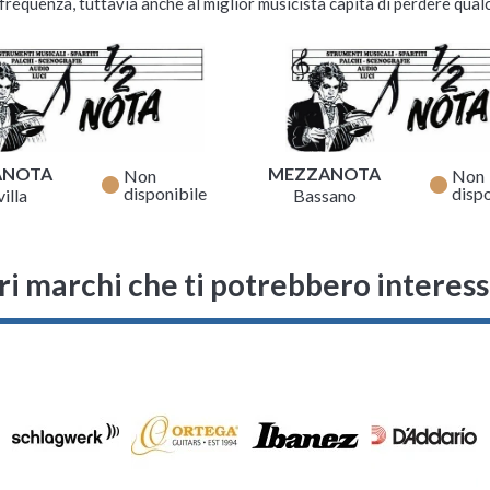
requenza, tuttavia anche al miglior musicista capita di perdere qualc
ANOTA
MEZZANOTA
Non
Non
fiber_manual_record
fiber_manual_record
disponibile
dispo
illa
Bassano
ri marchi che ti potrebbero interes