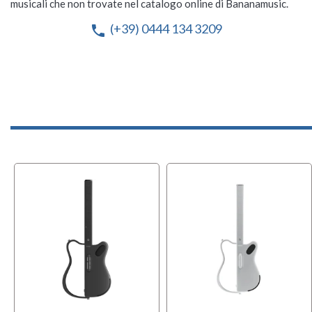
musicali che non trovate nel catalogo online di Bananamusic.
(+39) 0444 134 3209
phone