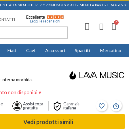
 IN ITALIA GRATUITE PER ORDINI DA
€ 99
, ALTRIMENTI A PARTIRE DA € 6,90
Eccellente
ONTATTI
Leggi le recensioni
Fiati
Cavi
Accessori
Spartiti
Mercatino
e interna morbida.
to non disponibile
ne
Assistenza
Garanzia
favorite_border
help_outline
gratuita
italiana
Vedi prodotti simili