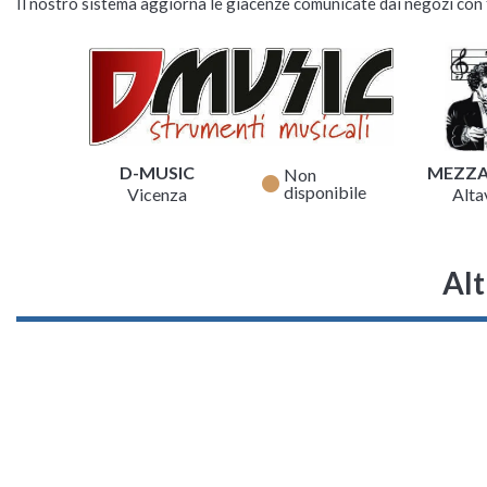
Il nostro sistema aggiorna le giacenze comunicate dai negozi con f
D-MUSIC
MEZZ
Non
fiber_manual_record
disponibile
Vicenza
Altav
Alt