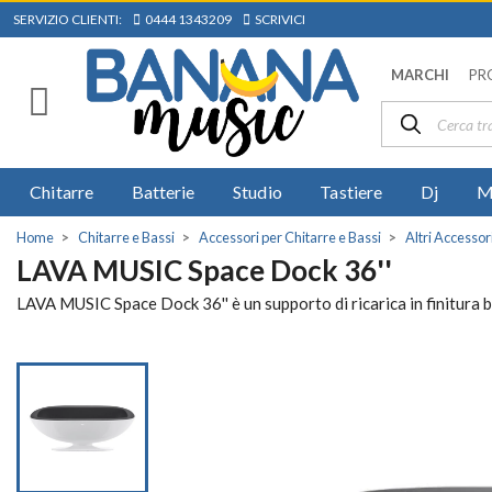
SERVIZIO CLIENTI:
0444 1343209
SCRIVICI
MARCHI
PR
Chitarre
Batterie
Studio
Tastiere
Dj
M
Home
Chitarre e Bassi
Accessori per Chitarre e Bassi
Altri Accessor
LAVA MUSIC Space Dock 36''
LAVA MUSIC Space Dock 36'' è un supporto di ricarica in finitura b