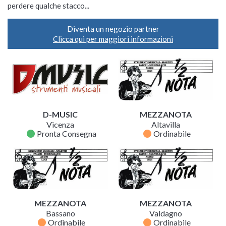
perdere qualche stacco...
Diventa un negozio partner
Clicca qui per maggiori informazioni
D-MUSIC
MEZZANOTA
Vicenza
Altavilla
fiber_manual_record
fiber_manual_record
Pronta Consegna
Ordinabile
MEZZANOTA
MEZZANOTA
Bassano
Valdagno
fiber_manual_record
fiber_manual_record
Ordinabile
Ordinabile