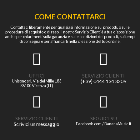
COME CONTATTARCI
Contattaci liberamente per qualsiasi informazione sui prodotti, o sulle
procedure di acquisto o di reso. Il nostro Servizio Clienti è a tua disposizione
anche per chiarimenti sulla garanzia e sulle condizioni dei prodotti, sui tempi
di consegna e per affiancarti nella creazione del tuo ordine.
UFFICI
SERVIZIO CLIENTI
(+39) 0444 134 3209
Unisono srl, Via dei Mille 183
36100 Vicenza (IT)
SERVIZIO CLIENTI
SEGUICI SU
Scrivici un messaggio
Facebook.com / BananaMusic.it