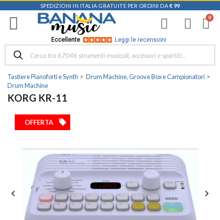
SPEDIZIONI IN ITALIA GRATUITE PER ORDINI DA
€ 99
Eccellente
Leggi le recensioni
Tastiere Pianoforti e Synth
Drum Machine, Groove Box e Campionatori
Drum Machine
KORG KR-11
local_offer
OFFERTA

