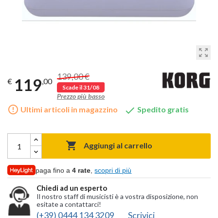
zoom_out_map
139,00 €
119
€
,00
Scade il 31/08
Prezzo più basso
error_outline

Ultimi articoli in magazzino
Spedito gratis

Aggiungi al carrello
paga fino a
4 rate
,
scopri di più
Chiedi ad un esperto
Il nostro staff di musicisti è a vostra disposizione, non
esitate a contattarci!
(+39) 0444 134 3209
Scrivici