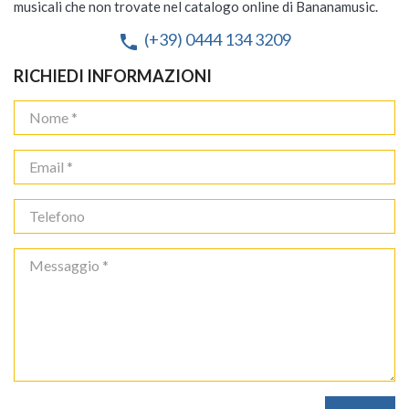
musicali che non trovate nel catalogo online di Bananamusic.
(+39) 0444 134 3209
phone
RICHIEDI INFORMAZIONI