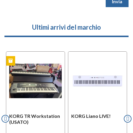
Ultimi arrivi del marchio
inventory
TO
KORG TR Workstation
KORG Liano LIVE!
(USATO)