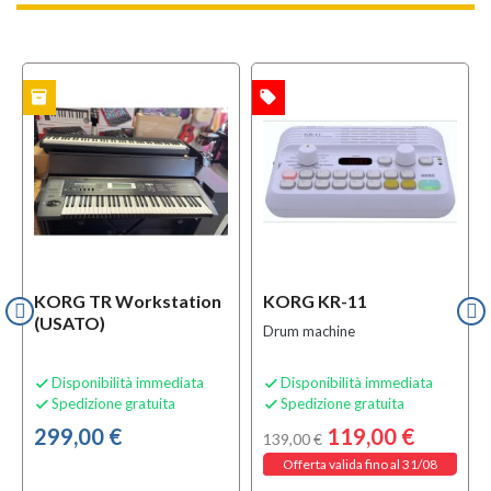
inventory
local_offer
TO
OFFERTA
KORG TR Workstation
KORG KR-11
(USATO)
Drum machine
Disponibilità immediata
Disponibilità immediata


Spedizione gratuita
Spedizione gratuita


299,00 €
119,00 €
139,00 €
Offerta valida fino al 31/08