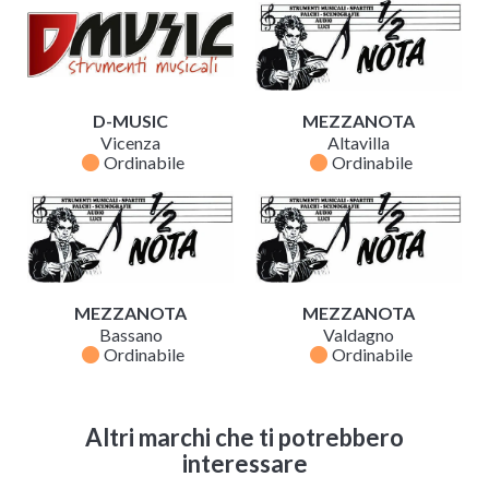
D-MUSIC
MEZZANOTA
Vicenza
Altavilla
fiber_manual_record
fiber_manual_record
Ordinabile
Ordinabile
MEZZANOTA
MEZZANOTA
Bassano
Valdagno
fiber_manual_record
fiber_manual_record
Ordinabile
Ordinabile
Altri marchi che ti potrebbero
interessare