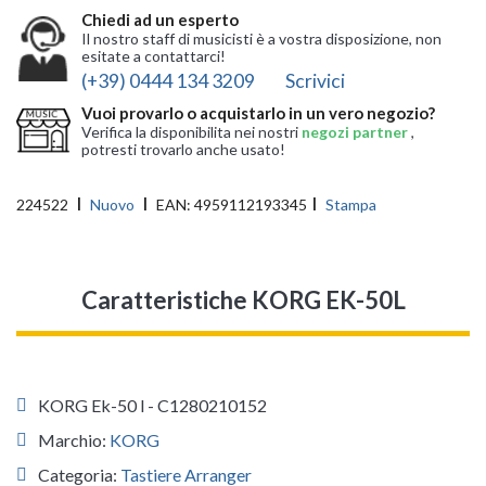
Chiedi ad un esperto
Il nostro staff di musicisti è a vostra disposizione, non
esitate a contattarci!
(+39) 0444 134 3209
Scrivici
Vuoi provarlo o acquistarlo in un vero negozio?
Verifica la disponibilita nei nostri
negozi partner
,
potresti trovarlo anche usato!
224522
Nuovo
EAN:
4959112193345
Stampa
Caratteristiche KORG EK-50L
KORG Ek-50 l - C1280210152
Marchio:
KORG
Categoria:
Tastiere Arranger