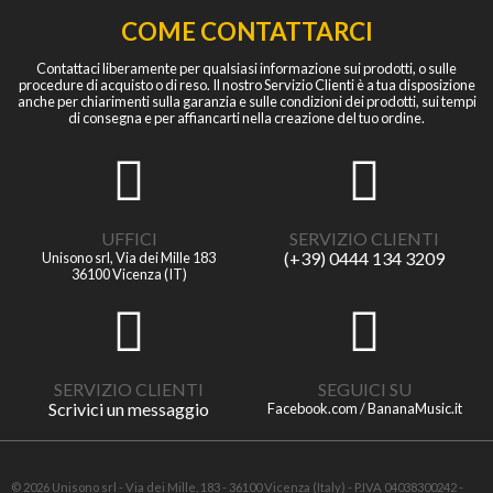
COME CONTATTARCI
Contattaci liberamente per qualsiasi informazione sui prodotti, o sulle
procedure di acquisto o di reso. Il nostro Servizio Clienti è a tua disposizione
anche per chiarimenti sulla garanzia e sulle condizioni dei prodotti, sui tempi
di consegna e per affiancarti nella creazione del tuo ordine.
UFFICI
SERVIZIO CLIENTI
(+39) 0444 134 3209
Unisono srl, Via dei Mille 183
36100 Vicenza (IT)
SERVIZIO CLIENTI
SEGUICI SU
Scrivici un messaggio
Facebook.com / BananaMusic.it
© 2026 Unisono srl - Via dei Mille, 183 - 36100 Vicenza (Italy) - P.IVA 04038300242 -