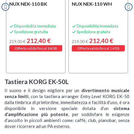
NUX NEK-110 BK
NUX NEK-110 WH
Disponibilità immediata
Disponibilità immediata


Spedizione gratuita
Spedizione gratuita


212,40 €
212,40 €
219,00 €
219,00 €
Offerta valida fino al 14/08
Offerta valida fino al 14/08
Tastiera KORG EK-50L
Il suono e il design migliore per un
divertimento musicale
senza limiti
, con la tastiera arranger
Entry Level
KORG EK-50
dalla timbrica di prim'ordine, immediatezza e facilità d’uso, è ora
disponibile in versione speciale dotata d’un
sistema
d’amplificazione più potente
, per soddisfare le esigenze
d’ascolto in piccoli ambienti come: caffè, club, pianobar, senza
dover ricorrere ad un PA esterno.