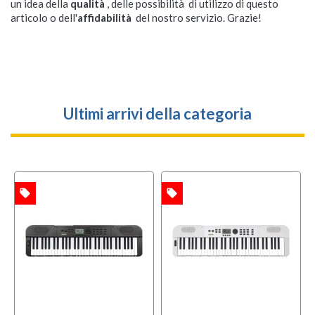
un idea della
qualità
, delle possibilità di utilizzo di questo
articolo o dell'
affidabilità
del nostro servizio. Grazie!
Ultimi arrivi della categoria
local_offer
local_offer
TA
OFFERTA