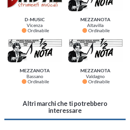
D-MUSIC
MEZZANOTA
Vicenza
Altavilla
fiber_manual_record
fiber_manual_record
Ordinabile
Ordinabile
MEZZANOTA
MEZZANOTA
Bassano
Valdagno
fiber_manual_record
fiber_manual_record
Ordinabile
Ordinabile
Altri marchi che ti potrebbero
interessare