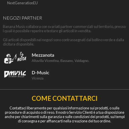
NextGenerationEU
NEGOZI PARTNER
Banana Music collabora con svariati partner commerciali sul territorio, presso
i quali è possibile reperire e testare gli articoli in vendita.
Gli articoli disponibili nei negozi sono contrassegnati dal bollino verde e dalla
dicitura disponibile.
COME CONTATTARCI
Contattaci liberamente per qualsiasi informazione sui prodotti, o sulle
procedure di acquisto o di reso. Il nostro Servizio Clienti è a tua disposizione
anche per chiarimenti sulla garanzia e sulle condizioni dei prodotti, sui tempi
di consegna e per affiancarti nella creazione del tuo ordine.