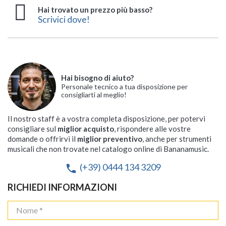
Hai trovato un prezzo più basso?
Scrivici dove!
Hai bisogno di aiuto?
Personale tecnico a tua disposizione per
consigliarti al meglio!
Il nostro staff è a vostra completa disposizione, per potervi
consigliare sul
miglior acquisto
, rispondere alle vostre
domande o offrirvi il
miglior preventivo
, anche per strumenti
musicali che non trovate nel catalogo online di Bananamusic.
(+39) 0444 134 3209
phone
RICHIEDI INFORMAZIONI