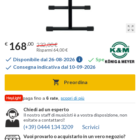
zoom_out_map
168
€
,00
232,00 €
Risparmi 64,00 €

info

Disponibile dal 26-08-2026
Spedito gratis

Consegna indicativa dal 10-09-2026

Preordina
paga fino a
6 rate
,
scopri di più
Chiedi ad un esperto
Il nostro staff di musicisti è a vostra disposizione, non
esitate a contattarci!
(+39) 0444 134 3209
Scrivici
Vuoi provarlo o acquistarlo in un vero negozio?