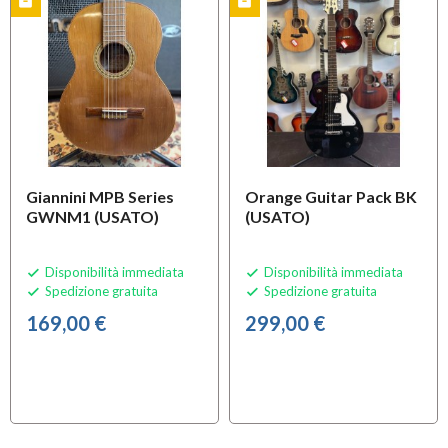
inventory
inventory
O
USATO
OFFERTA
USATO
Giannini MPB Series
Orange Guitar Pack BK
GWNM1 (USATO)
(USATO)
Disponibilità immediata
Disponibilità immediata


Spedizione gratuita
Spedizione gratuita


169,00 €
299,00 €