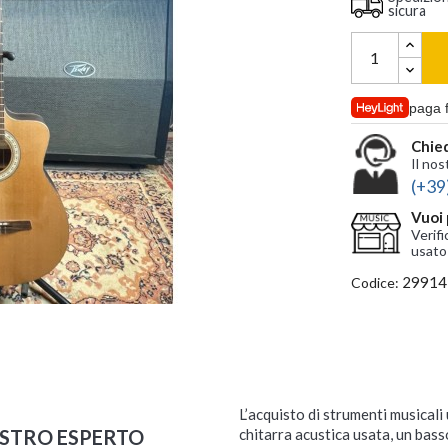
sicura
paga 
Chied
Il nos
(+39
Vuoi 
Verifi
usato
29914
Codice:
L’acquisto di strumenti musicali
OSTRO ESPERTO
chitarra acustica usata, un bass