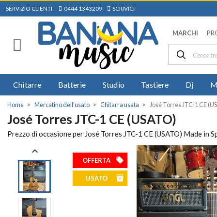
SERVIZIO CLIENTI:
0444 1343209
SCRIVICI
MARCHI
PR
Chitarre
Batterie
Studio
Tastiere
Dj
M
Home
Mercatino dell'usato
Chitarra usata
José Torres JTC-1 CE (
José Torres JTC-1 CE (USATO)
Prezzo di occasione per José Torres JTC-1 CE (USATO) Made in Spai

local_offer
OFFERTA
inventory
USATO