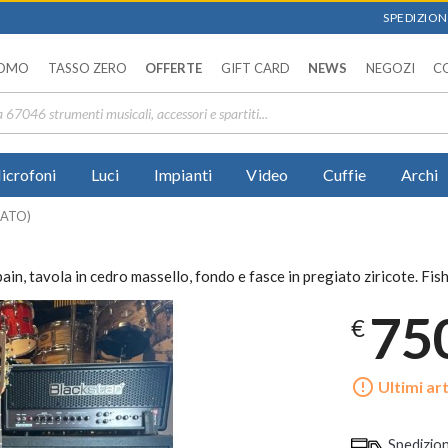
SPEDIZIONI
OMO
TASSO ZERO
OFFERTE
GIFT CARD
NEWS
NEGOZI
C
icrofoni
Luci
Impianti
Video
Cuffie
Archi
USATO)
n, tavola in cedro massello, fondo e fasce in pregiato ziricote. Fis
75
€
error_outline
Ultimi art
Spedizio