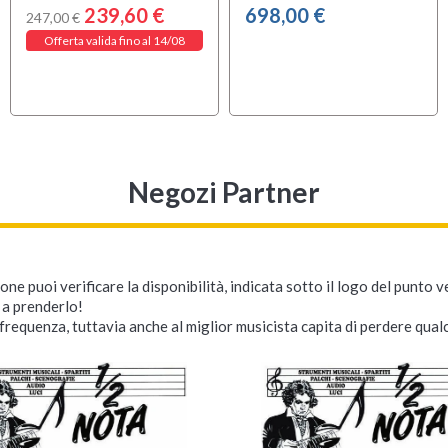
239,60 €
698,00 €
247,00 €
Offerta valida fino al 14/08
Negozi Partner
ne puoi verificare la disponibilità, indicata sotto il logo del punto 
i a prenderlo!
requenza, tuttavia anche al miglior musicista capita di perdere qualc