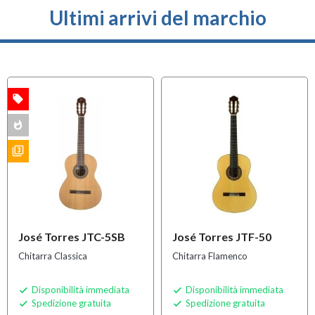
Ultimi arrivi del marchio
local_offer
A
whatshot
K
filter_3
S
José Torres JTC-5SB
José Torres JTF-50
Chitarra Classica
Chitarra Flamenco
Disponibilità immediata
Disponibilità immediata


Spedizione gratuita
Spedizione gratuita

