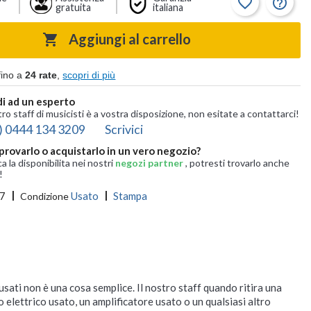
favorite_border
help_outline
gratuita
italiana
Aggiungi al carrello

fino a
24 rate
,
scopri di più
i ad un esperto
tro staff di musicisti è a vostra disposizione, non esitate a contattarci!
) 0444 134 3209
Scrivici
provarlo o acquistarlo in un vero negozio?
ca la disponibilita nei nostri
negozi partner
, potresti trovarlo anche
!
7
Usato
Stampa
Condizione
 usati non è una cosa semplice. Il nostro staff quando ritira una
o elettrico usato, un amplificatore usato o un qualsiasi altro