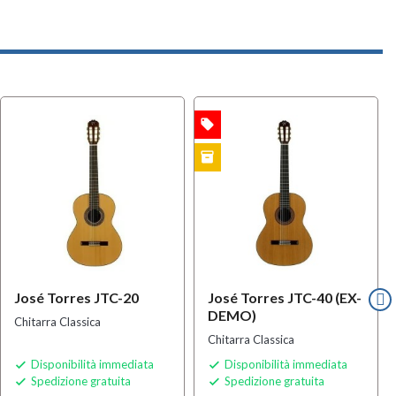
local_offer
OFFERTA
inventory
EX-DEMO
José Torres JTC-20
José Torres JTC-40 (EX-
DEMO)
Chitarra Classica
Chitarra Classica
Disponibilità immediata
Disponibilità immediata


Spedizione gratuita
Spedizione gratuita

