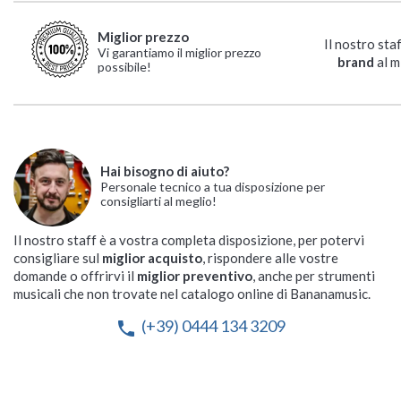
Miglior prezzo
Il nostro sta
Vi garantiamo il miglior prezzo
brand
al m
possibile!
Hai bisogno di aiuto?
Personale tecnico a tua disposizione per
consigliarti al meglio!
Il nostro staff è a vostra completa disposizione, per potervi
consigliare sul
miglior acquisto
, rispondere alle vostre
domande o offrirvi il
miglior preventivo
, anche per strumenti
musicali che non trovate nel catalogo online di Bananamusic.
(+39) 0444 134 3209
phone