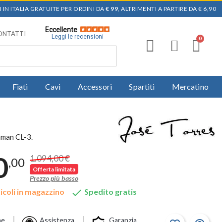
 IN ITALIA GRATUITE PER ORDINI DA
€ 99
, ALTRIMENTI A PARTIRE DA € 6,90
Eccellente
ONTATTI
Leggi le recensioni
Fiati
Cavi
Accessori
Spartiti
Mercatino
hman CL-3.
0
1.094,00 €
,00
Offerta limitata
Prezzo più basso

icoli in magazzino
Spedito gratis
ne
Assistenza
Garanzia