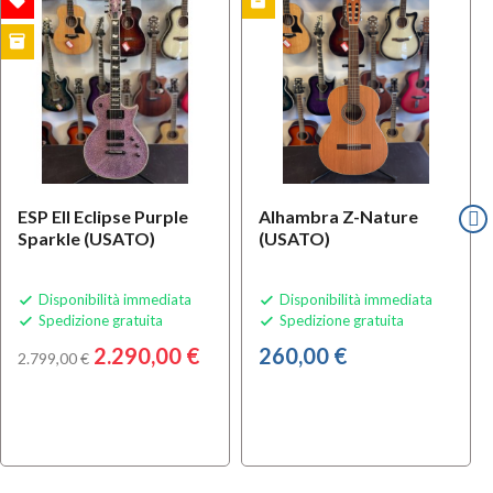
local_offer
inventory
l
USATO
OFFERTA
inventory
i
USATO
ESP EII Eclipse Purple
Alhambra Z-Nature
Sparkle (USATO)
(USATO)
Disponibilità immediata
Disponibilità immediata


Spedizione gratuita
Spedizione gratuita


2.290,00 €
260,00 €
2.799,00 €