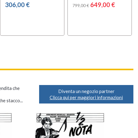
306,00 €
649,00 €
799,00 €
vendita che
Diventa un negozio partner
Clicca qui per maggiori informazioni
he stacco...