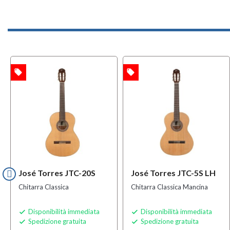
local_offer
local_offer
TA
OFFERTA
OFFERT
MULTIPAC
BUNDLE
José Torres JTC-20S
José Torres JTC-5S LH
Chitarra Classica
Chitarra Classica Mancina
Disponibilità immediata
Disponibilità immediata


Spedizione gratuita
Spedizione gratuita

