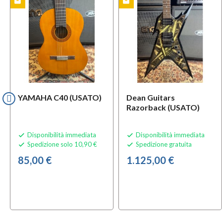
inventory
inventory
TO
USATO
USAT
YAMAHA C40 (USATO)
Dean Guitars
Razorback (USATO)
Disponibilità immediata
Disponibilità immediata


Spedizione solo 10,90 €
Spedizione gratuita


85,00 €
1.125,00 €