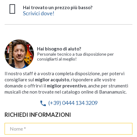
Hai trovato un prezzo più basso?
Scrivici dove!
Hai bisogno di aiuto?
Personale tecnico a tua disposizione per
consigliarti al meglio!
Il nostro staff è a vostra completa disposizione, per potervi
consigliare sul
miglior acquisto
, rispondere alle vostre
domande o offrirvi il
miglior preventivo
, anche per strumenti
musicali che non trovate nel catalogo online di Bananamusic.
(+39) 0444 134 3209
phone
RICHIEDI INFORMAZIONI