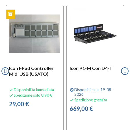
inventory
TO
Icon I-Pad Controller
Icon P1-M Con D4-T
Midi USB (USATO)
Disponibilità immediata
Disponibile dal 19-08-

schedule
2026
Spedizione solo 8,90 €

Spedizione gratuita

29,00 €
669,00 €