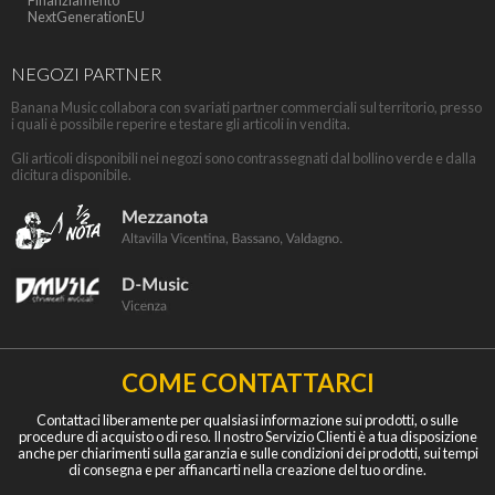
Finanziamento
NextGenerationEU
NEGOZI PARTNER
Banana Music collabora con svariati partner commerciali sul territorio, presso
i quali è possibile reperire e testare gli articoli in vendita.
Gli articoli disponibili nei negozi sono contrassegnati dal bollino verde e dalla
dicitura disponibile.
COME CONTATTARCI
Contattaci liberamente per qualsiasi informazione sui prodotti, o sulle
procedure di acquisto o di reso. Il nostro Servizio Clienti è a tua disposizione
anche per chiarimenti sulla garanzia e sulle condizioni dei prodotti, sui tempi
di consegna e per affiancarti nella creazione del tuo ordine.