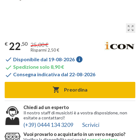
zoom_out_map
22
€
,50
25,00 €
Risparmi 2,50 €

info
Disponibile dal 19-08-2026

Spedizione solo 8,90 €

Consegna indicativa dal 22-08-2026

Preordina
Chiedi ad un esperto
Il nostro staff di musicisti è a vostra disposizione, non
esitate a contattarci!
(+39) 0444 134 3209
Scrivici
Vuoi provarlo o acquistarlo in un vero negozio?
Verifica la disponibilita nei nostri
negozi partner
,