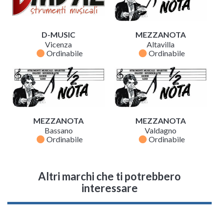
D-MUSIC
MEZZANOTA
Vicenza
Altavilla
fiber_manual_record
fiber_manual_record
Ordinabile
Ordinabile
MEZZANOTA
MEZZANOTA
Bassano
Valdagno
fiber_manual_record
fiber_manual_record
Ordinabile
Ordinabile
Altri marchi che ti potrebbero
interessare