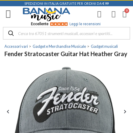
SPEDIZIONI IN ITALIA GRATUITE PER ORDINI DA
€ 99
Eccellente
Leggi le recensioni
Accessori vari
Gadget e Merchandise Musicale
Gadget musicali
Fender Stratocaster Guitar Hat Heather Gray

