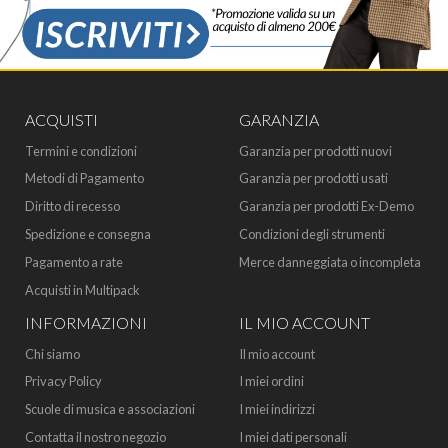
ACQUISTI
GARANZIA
Termini e condizioni
Garanzia per prodotti nuovi
Metodi di Pagamento
Garanzia per prodotti usati
Diritto di recesso
Garanzia per prodotti Ex-Demo
Spedizione e consegna
Condizioni degli strumenti
Pagamento a rate
Merce danneggiata o incompleta
Acquisti in Multipack
INFORMAZIONI
IL MIO ACCOUNT
Chi siamo
Il mio account
Privacy Policy
I miei ordini
Scuole di musica e associazioni
I miei indirizzi
Contatta il nostro negozio
I miei dati personali