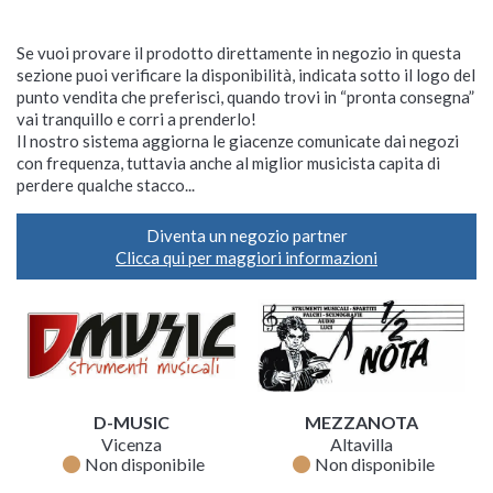
Se vuoi provare il prodotto direttamente in negozio in questa
sezione puoi verificare la disponibilità, indicata sotto il logo del
punto vendita che preferisci, quando trovi in “pronta consegna”
vai tranquillo e corri a prenderlo!
Il nostro sistema aggiorna le giacenze comunicate dai negozi
con frequenza, tuttavia anche al miglior musicista capita di
perdere qualche stacco...
Diventa un negozio partner
Clicca qui per maggiori informazioni
D-MUSIC
MEZZANOTA
Vicenza
Altavilla
fiber_manual_record
fiber_manual_record
Non disponibile
Non disponibile