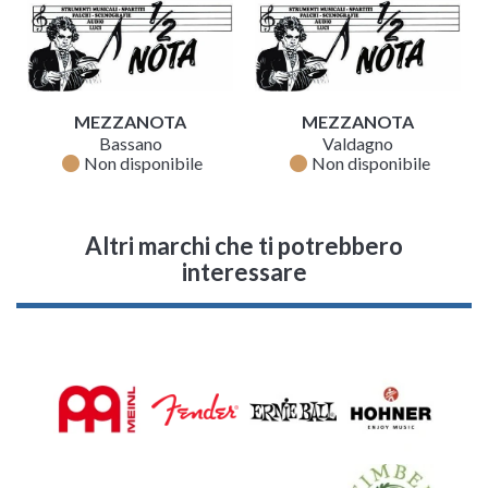
MEZZANOTA
MEZZANOTA
Bassano
Valdagno
fiber_manual_record
fiber_manual_record
Non disponibile
Non disponibile
Altri marchi che ti potrebbero
interessare