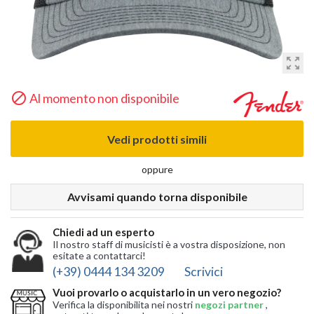
zoom_out_map

Al momento non disponibile
Vedi prodotti simili
oppure
Avvisami quando torna disponibile
Chiedi ad un esperto
Il nostro staff di musicisti è a vostra disposizione, non
esitate a contattarci!
(+39) 0444 134 3209
Scrivici
Vuoi provarlo o acquistarlo in un vero negozio?
Verifica la disponibilita nei nostri
negozi partner
,