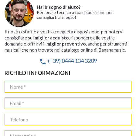
Hai bisogno di aiuto?
Personale tecnico a tua disposizione per
consigliarti al meglio!
Il nostro staff è a vostra completa disposizione, per potervi
consigliare sul
miglior acquisto
, rispondere alle vostre
domande o offrirvi il
miglior preventivo
, anche per strumenti
musicali che non trovate nel catalogo online di Bananamusic.
(+39) 0444 134 3209
phone
RICHIEDI INFORMAZIONI