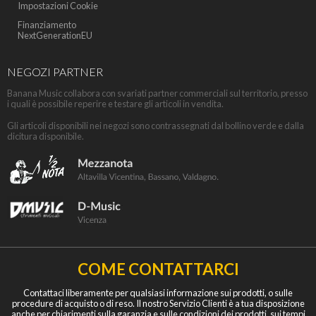
Impostazioni Cookie
Finanziamento
NextGenerationEU
NEGOZI PARTNER
Banana Music collabora con svariati partner commerciali sul territorio, presso
i quali è possibile reperire e testare gli articoli in vendita.
Gli articoli disponibili nei negozi sono contrassegnati dal bollino verde e dalla
dicitura disponibile.
COME CONTATTARCI
Contattaci liberamente per qualsiasi informazione sui prodotti, o sulle
procedure di acquisto o di reso. Il nostro Servizio Clienti è a tua disposizione
anche per chiarimenti sulla garanzia e sulle condizioni dei prodotti, sui tempi