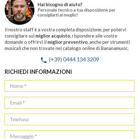
Hai bisogno di aiuto?
Personale tecnico a tua disposizione per
consigliarti al meglio!
Il nostro staff è a vostra completa disposizione, per potervi
consigliare sul
miglior acquisto
, rispondere alle vostre
domande o offrirvi il
miglior preventivo
, anche per strumenti
musicali che non trovate nel catalogo online di Bananamusic.
(+39) 0444 134 3209
phone
RICHIEDI INFORMAZIONI