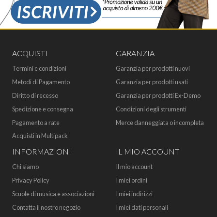
ACQUISTI
GARANZIA
Termini e condizioni
Garanzia per prodotti nuovi
Metodi di Pagamento
Garanzia per prodotti usati
Diritto di recesso
Garanzia per prodotti Ex-Demo
Spedizione e consegna
Condizioni degli strumenti
Pagamento a rate
Merce danneggiata o incompleta
Acquisti in Multipack
INFORMAZIONI
IL MIO ACCOUNT
Chi siamo
Il mio account
Privacy Policy
I miei ordini
Scuole di musica e associazioni
I miei indirizzi
Contatta il nostro negozio
I miei dati personali