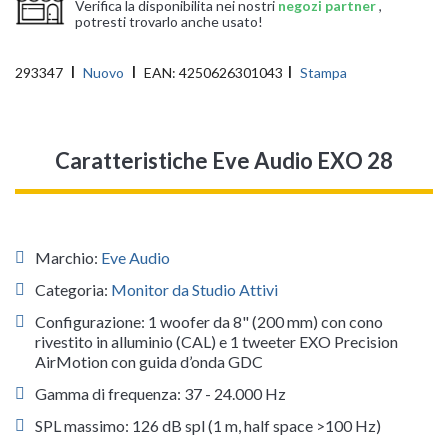
Verifica la disponibilita nei nostri
negozi partner
,
potresti trovarlo anche usato!
293347
Nuovo
EAN:
4250626301043
Stampa
Caratteristiche Eve Audio EXO 28
Marchio:
Eve Audio
Categoria:
Monitor da Studio Attivi
Configurazione: 1 woofer da 8" (200 mm) con cono
rivestito in alluminio (CAL) e 1 tweeter EXO Precision
AirMotion con guida d’onda GDC
Gamma di frequenza: 37 - 24.000 Hz
SPL massimo: 126 dB spl (1 m, half space >100 Hz)