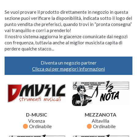
Se vuoi provare il prodotto direttamente in negozio in questa
sezione puoi verificare la disponibilità, indicata sotto il logo del
punto vendita che preferisci, quando trovi in “pronta consegna”
vai tranquillo e corri a prenderlo!
Il nostro sistema aggiorna le giacenze comunicate dai negozi
con frequenza, tuttavia anche al miglior musicista capita di
perdere qualche stacco...
Diventa un negozio partner
Clicca qui per maggiori informazioni
D-MUSIC
MEZZANOTA
Vicenza
Altavilla
fiber_manual_record
fiber_manual_record
Ordinabile
Ordinabile