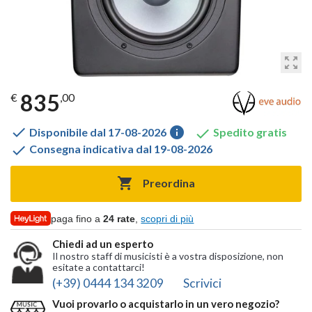
zoom_out_map
835
€
,00

info

Disponibile dal 17-08-2026
Spedito gratis

Consegna indicativa dal 19-08-2026

Preordina
paga fino a
24 rate
,
scopri di più
Chiedi ad un esperto
Il nostro staff di musicisti è a vostra disposizione, non
esitate a contattarci!
(+39) 0444 134 3209
Scrivici
Vuoi provarlo o acquistarlo in un vero negozio?