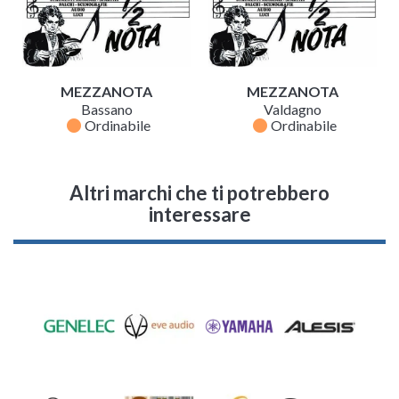
MEZZANOTA
MEZZANOTA
Bassano
Valdagno
fiber_manual_record
fiber_manual_record
Ordinabile
Ordinabile
Altri marchi che ti potrebbero
interessare