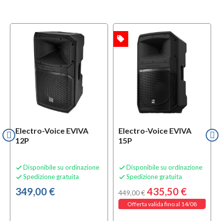
local_offer
l
OFFERTA
OFFERTA
Electro-Voice EVIVA
Electro-Voice EVIVA
12P
15P
Disponibile su ordinazione
Disponibile su ordinazione


Spedizione gratuita
Spedizione gratuita


349,00 €
435,50 €
449,00 €
Offerta valida fino al 14/08