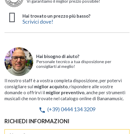
Vi garantiamo il miglior prezzo possibile!
Hai trovato un prezzo più basso?
Scrivici dove!
Hai bisogno di aiuto?
Personale tecnico a tua disposizione per
consigliarti al meglio!
Il nostro staff è a vostra completa disposizione, per potervi
consigliare sul
miglior acquisto
, rispondere alle vostre
domande o offrirvi il
miglior preventivo
, anche per strumenti
musicali che non trovate nel catalogo online di Bananamusic.
(+39) 0444 134 3209
phone
RICHIEDI INFORMAZIONI