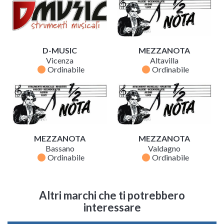
D-MUSIC
MEZZANOTA
Vicenza
Altavilla
fiber_manual_record
fiber_manual_record
Ordinabile
Ordinabile
MEZZANOTA
MEZZANOTA
Bassano
Valdagno
fiber_manual_record
fiber_manual_record
Ordinabile
Ordinabile
Altri marchi che ti potrebbero
interessare