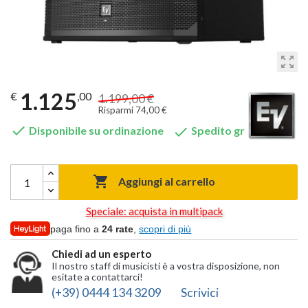
zoom_out_map
1.125
€
,00
1.199,00 €
Risparmi 74,00 €


Disponibile su ordinazione
Spedito gratis

Aggiungi al carrello
Speciale: acquista in multipack
paga fino a
24 rate
,
scopri di più
Chiedi ad un esperto
Il nostro staff di musicisti è a vostra disposizione, non
esitate a contattarci!
(+39) 0444 134 3209
Scrivici