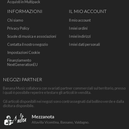
Acquisti in Multipack
INFORMAZIONI
IL MIO ACCOUNT
Chi siamo
Il mio account
Privacy Policy
I miei ordini
Scuole di musica e associazioni
I miei indirizzi
Contatta il nostro negozio
I miei dati personali
Impostazioni Cookie
Finanziamento
NextGenerationEU
NEGOZI PARTNER
Banana Music collabora con svariati partner commerciali sul territorio, presso
i quali è possibile reperire e testare gli articoli in vendita.
Gli articoli disponibili nei negozi sono contrassegnati dal bollino verde e dalla
dicitura disponibile.