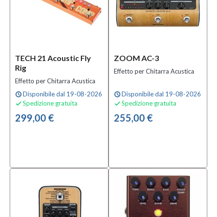
Marchio
Fender
(1)
TECH 21 Acoustic Fly
Orange
ZOOM AC-3
Rig
(1)
Effetto per Chitarra Acustica
TECH
Effetto per Chitarra Acustica
21
(1)
Disponibile dal 19-08-2026
Disponibile dal 19-08-2026
schedule
schedule
Spedizione gratuita
Spedizione gratuita


MOSTRA
TUTTI
299,00 €
255,00 €
Tipologia
Effetto
per
Chitarra
Acustica
(6)