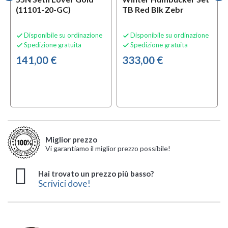
(11101-20-GC)
TB Red Blk Zebr
Disponibile su ordinazione
Disponibile su ordinazione


Spedizione gratuita
Spedizione gratuita


141,00 €
333,00 €
local_offer
local_offer
OFFERTA
OFFERTA
Miglior prezzo
inventory
inventory
B-STOCK
B-STOCK
Vi garantiamo il miglior prezzo possibile!
Hai trovato un prezzo più basso?
Scrivici dove!
Fender ShawBucker 2
Seymour Duncan Grn
Seymour Duncan Grn
Seymour Duncan 78
Fender CuNiFe Wide
Fender ’72 Wide Range
Seymour Duncan Grn
Seymour Duncan Alex
DiMarzio DP242 Neck
Seymour Duncan TB-6