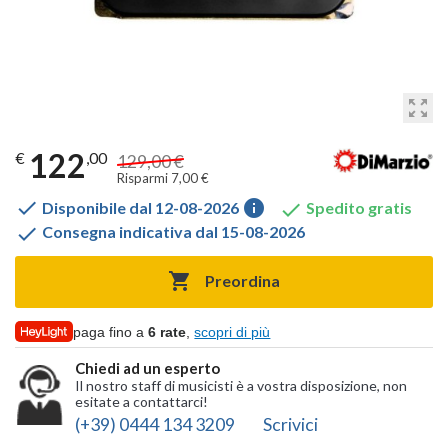
zoom_out_map
122
€
,00
129,00 €
Risparmi 7,00 €

info

Disponibile dal 12-08-2026
Spedito gratis

Consegna indicativa dal 15-08-2026

Preordina
paga fino a
6 rate
,
scopri di più
Chiedi ad un esperto
Il nostro staff di musicisti è a vostra disposizione, non
esitate a contattarci!
(+39) 0444 134 3209
Scrivici