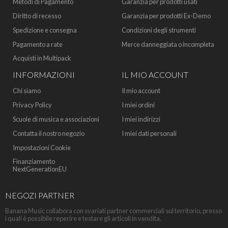
Metodi di Pagamento
Garanzia per prodotti usati
Diritto di recesso
Garanzia per prodotti Ex-Demo
Spedizione e consegna
Condizioni degli strumenti
Pagamento a rate
Merce danneggiata o incompleta
Acquisti in Multipack
INFORMAZIONI
IL MIO ACCOUNT
Chi siamo
Il mio account
Privacy Policy
I miei ordini
Scuole di musica e associazioni
I miei indirizzi
Contatta il nostro negozio
I miei dati personali
Impostazioni Cookie
Finanziamento
NextGenerationEU
NEGOZI PARTNER
Banana Music collabora con svariati partner commerciali sul territorio, presso
i quali è possibile reperire e testare gli articoli in vendita.