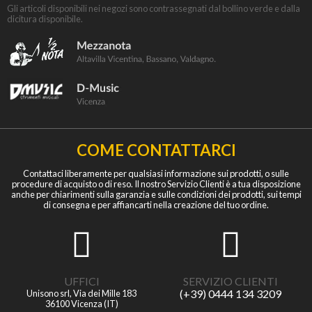
Gli articoli disponibili nei negozi sono contrassegnati dal bollino verde e dalla
dicitura disponibile.
COME CONTATTARCI
Contattaci liberamente per qualsiasi informazione sui prodotti, o sulle
procedure di acquisto o di reso. Il nostro Servizio Clienti è a tua disposizione
anche per chiarimenti sulla garanzia e sulle condizioni dei prodotti, sui tempi
di consegna e per affiancarti nella creazione del tuo ordine.
UFFICI
SERVIZIO CLIENTI
(+39) 0444 134 3209
Unisono srl, Via dei Mille 183
36100 Vicenza (IT)