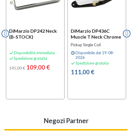
DiMarzio DP242 Neck
DiMarzio DP436C
(B-STOCK)
Muscle T Neck Chrome
Pickup Single Coil
Disponibilità immediata
Disponibile dal 19-08-

schedule
2026
Spedizione gratuita

Spedizione gratuita

109,00 €
145,00 €
111,00 €
Negozi Partner