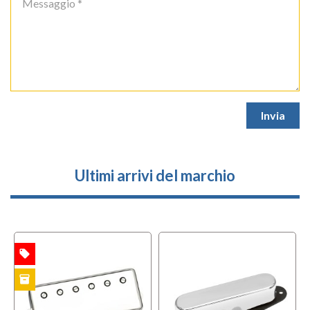
Ultimi arrivi del marchio
local_offer
TA
inventory
CK