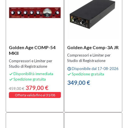
Golden Age COMP-54
Golden Age Comp-3A JR
MKII
Compressori e Limiter per
Studio di Registrazione
Compressori e Limiter per
Studio di Registrazione
Disponibile dal 17-08-2026
schedule
Disponibilità immediata
Spedizione gratuita


Spedizione gratuita

349,00 €
379,00 €
459,00 €
Offerta valida fino al 31/08