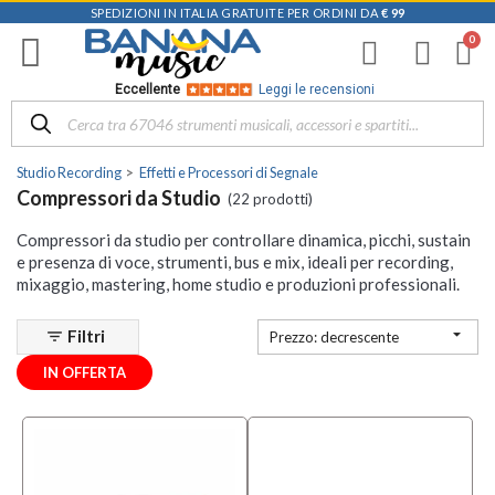
SPEDIZIONI IN ITALIA GRATUITE PER ORDINI DA
€ 99
Filtra
i
risultati
×
Eccellente
Leggi le recensioni
Disponibile
in
Studio Recording
Effetti e Processori di Segnale
Negozio
Compressori da Studio
(22 prodotti)
Mezzanota
Compressori da studio per controllare dinamica, picchi, sustain
| Altavilla
e presenza di voce, strumenti, bus e mix, ideali per recording,
Vicentina
mixaggio, mastering, home studio e produzioni professionali.
(1)

Filtri
filter_list
Prezzo: decrescente
Marchio
IN OFFERTA
ART
Pro
Audio
(5)
Eventide