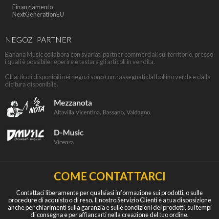
Finanziamento
NextGenerationEU
NEGOZI PARTNER
Banana Music collabora con svariati partner commerciali sul territorio, presso
i quali è possibile reperire e testare gli articoli in vendita.
Gli articoli disponibili nei negozi sono contrassegnati dal bollino verde e dalla
dicitura disponibile.
COME CONTATTARCI
Contattaci liberamente per qualsiasi informazione sui prodotti, o sulle
procedure di acquisto o di reso. Il nostro Servizio Clienti è a tua disposizione
anche per chiarimenti sulla garanzia e sulle condizioni dei prodotti, sui tempi
di consegna e per affiancarti nella creazione del tuo ordine.