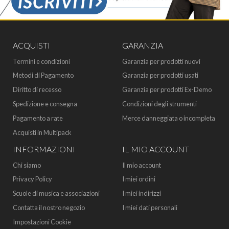
ACQUISTI
GARANZIA
Termini e condizioni
Garanzia per prodotti nuovi
Metodi di Pagamento
Garanzia per prodotti usati
Diritto di recesso
Garanzia per prodotti Ex-Demo
Spedizione e consegna
Condizioni degli strumenti
Pagamento a rate
Merce danneggiata o incompleta
Acquisti in Multipack
INFORMAZIONI
IL MIO ACCOUNT
Chi siamo
Il mio account
Privacy Policy
I miei ordini
Scuole di musica e associazioni
I miei indirizzi
Contatta il nostro negozio
I miei dati personali
Impostazioni Cookie