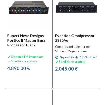
(1)
Golden
Age
Project
(5)
MOSTRA
TUTTI
Rupert Neve Designs
Eventide Omnipressor
Portico Ii Master Buss
2830Au
Processor Black
Tipologia
Compressori e Limiter per
Studio di Registrazione
Compressori
Disponibilità immediata

Disponibile dal 19-08-2026
schedule
e Limiter per
Spedizione gratuita

Spedizione gratuita

Studio di
4.890,00 €
Registrazione
2.045,00 €
(17)
Condizione
Nuovo
(22)