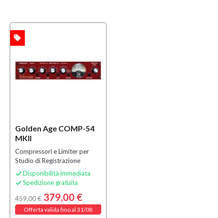
local_offer
TA
Golden Age COMP-54
MKII
Compressori e Limiter per
Studio di Registrazione
Disponibilità immediata

Spedizione gratuita

379,00 €
459,00 €
Offerta valida fino al 31/08