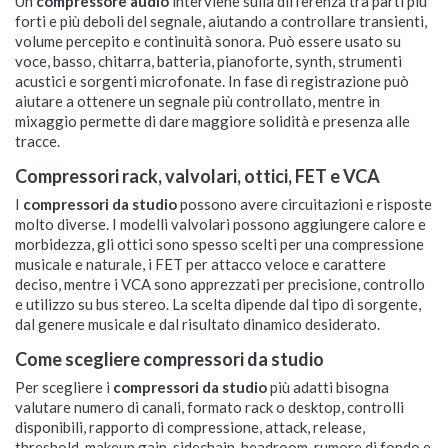
Un
compressore audio
interviene sulla differenza tra parti più
forti e più deboli del segnale, aiutando a controllare transienti,
volume percepito e continuità sonora. Può essere usato su
voce, basso, chitarra, batteria, pianoforte, synth, strumenti
acustici e sorgenti microfonate. In fase di registrazione può
aiutare a ottenere un segnale più controllato, mentre in
mixaggio permette di dare maggiore solidità e presenza alle
tracce.
Compressori rack, valvolari, ottici, FET e VCA
I
compressori da studio
possono avere circuitazioni e risposte
molto diverse. I modelli valvolari possono aggiungere calore e
morbidezza, gli ottici sono spesso scelti per una compressione
musicale e naturale, i FET per attacco veloce e carattere
deciso, mentre i VCA sono apprezzati per precisione, controllo
e utilizzo su bus stereo. La scelta dipende dal tipo di sorgente,
dal genere musicale e dal risultato dinamico desiderato.
Come scegliere compressori da studio
Per scegliere i
compressori da studio
più adatti bisogna
valutare numero di canali, formato rack o desktop, controlli
disponibili, rapporto di compressione, attack, release,
threshold, makeup gain, sidechain, headroom, rumore di fondo e