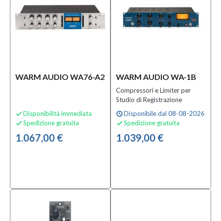
prodotti
disponibili
Si
(10)
WARM AUDIO WA76-A2
WARM AUDIO WA-1B
Compressori e Limiter per
Studio di Registrazione
Disponibilità immediata
Disponibile dal 08-08-2026

schedule
Spedizione gratuita
Spedizione gratuita


1.067,00 €
1.039,00 €