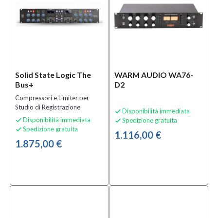
Prezzo
240,00 €
-
4.905,00 €
Solid State Logic The
WARM AUDIO WA76-
Colore
Bus+
D2
Nero
Compressori e Limiter per
(1)
Studio di Registrazione
Disponibilità immediata

Disponibilità immediata
Spedizione gratuita


Spedizione gratuita

Solo
1.116,00 €
1.875,00 €
prodotti
In
offerta
Si
(1)
Solo