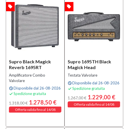
Nuovo
local_offer
local_offer
TA
OFFERTA
(31)
Prezzo
45,00 €
-
1.650,00 €
Supro Black Magick
Supro 1695TH Black
Solo
Reverb 1695RT
Magick Head
prodotti
Amplificatore Combo
Testata Valvolare
In
Valvolare
offerta
Disponibile dal 26-08-2026
schedule
Disponibile dal 26-08-2026
Spedizione gratuita
schedule

Si
Spedizione gratuita

1.229,00 €
1.267,00 €
(3)
1.278,50 €
1.318,00 €
Offerta valida fino al 14/08
Offerta valida fino al 14/08
Solo
prodotti
disponibili