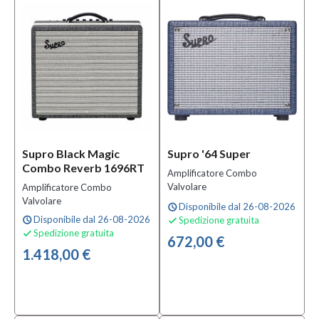
Si
(2)
Supro Black Magic
Supro '64 Super
Combo Reverb 1696RT
Amplificatore Combo
Valvolare
Amplificatore Combo
Valvolare
Disponibile dal 26-08-2026
schedule
Disponibile dal 26-08-2026
Spedizione gratuita
schedule

Spedizione gratuita

672,00 €
1.418,00 €