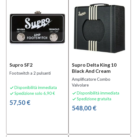
Sottocategoria
Accessori e
Ricambi per
Amplificatori
(2)
Amplificatori
Combo per
Chitarre
Elettriche
Supro SF2
Supro Delta King 10
(21)
Black And Cream
Footswitch a 2 pulsanti
Cabinet
Amplificatore Combo
per
Valvolare
Disponibilità immediata
Chitarra

Disponibilità immediata
Spedizione solo 6,90 €


Elettrica
Spedizione gratuita

(1)
57,50 €
548,00 €
MOSTRA
TUTTI
Condizione