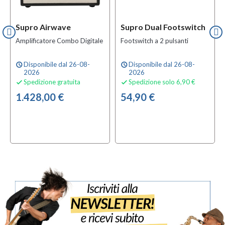
Nel 2020, Supro è entrata in una nuova era quando Bond Audio,
la società madre di D'Angelico Guitars e Pigtronix, ha acquisito
l'azienda.
Supro Airwave
Supro Dual Footswitch
Amplificatore Combo Digitale
Footswitch a 2 pulsanti
Questa fusione di forze di ricerca e design unita alla
distribuzione internazionale ha inaugurato l'ingresso di Supro
in una nuova era.
Disponibile dal 26-08-
Disponibile dal 26-08-
schedule
schedule
2026
2026
Spedizione gratuita
Spedizione solo 6,90 €


1.428,00 €
54,90 €