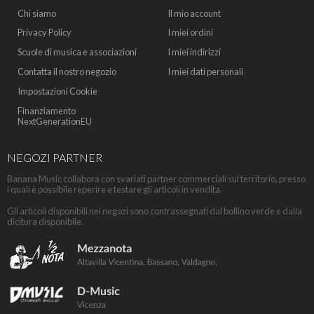
Chi siamo
Il mio account
Privacy Policy
I miei ordini
Scuole di musica e associazioni
I miei indirizzi
Contatta il nostro negozio
I miei dati personali
Impostazioni Cookie
Finanziamento
NextGenerationEU
NEGOZI PARTNER
Banana Music collabora con svariati partner commerciali sul territorio, presso
i quali è possibile reperire e testare gli articoli in vendita.
Gli articoli disponibili nei negozi sono contrassegnati dal bollino verde e dalla
dicitura disponibile.