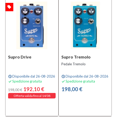
local_offer
TA
Supro Drive
Supro Tremolo
Pedale Tremolo
Disponibile dal 26-08-2026
Disponibile dal 26-08-2026
schedule
schedule
Spedizione gratuita
Spedizione gratuita


192,10 €
198,00 €
198,00 €
Offerta valida fino al 14/08