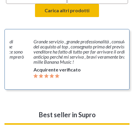
Carica altri prodotti
ilità di
Grande servizio , grande professionalità , consulenza
ivi che
del acquisto al top , consegnato prima del previsto , il
 invece sono
venditore ha fatto di tutto per far arrivare il ordine in
te ricomprerò
anticipo perché mi serviva , bravi veramente bravi ! 
mille Banana Music !
Acquirente verificato
Best seller
in Supro