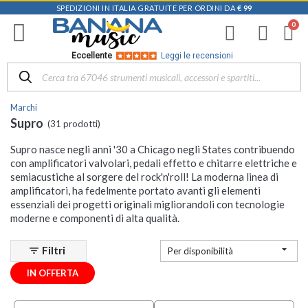
SPEDIZIONI IN ITALIA GRATUITE PER ORDINI DA
€ 99
Filtra
i
risultati
×
Eccellente
Leggi le recensioni
Disponibile
in
Marchi
Negozio
Supro
(31 prodotti)
Mezzanota
Supro nasce negli anni '30 a Chicago negli States contribuendo
| Altavilla
con amplificatori valvolari, pedali effetto e chitarre elettriche e
Vicentina
semiacustiche al sorgere del rock'n'roll! La moderna linea di
(2)
amplificatori, ha fedelmente portato avanti gli elementi
essenziali dei progetti originali migliorandoli con tecnologie
Categoria
moderne e componenti di alta qualità.
Amplificatori

Filtri
filter_list
Per disponibilità
(27)
Effetti
IN OFFERTA
(4)