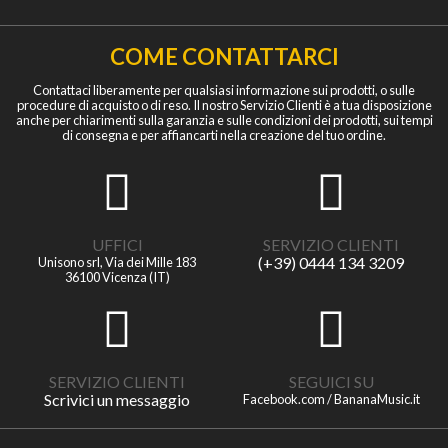
COME CONTATTARCI
Contattaci liberamente per qualsiasi informazione sui prodotti, o sulle
procedure di acquisto o di reso. Il nostro Servizio Clienti è a tua disposizione
anche per chiarimenti sulla garanzia e sulle condizioni dei prodotti, sui tempi
di consegna e per affiancarti nella creazione del tuo ordine.
UFFICI
SERVIZIO CLIENTI
(+39) 0444 134 3209
Unisono srl, Via dei Mille 183
36100 Vicenza (IT)
SERVIZIO CLIENTI
SEGUICI SU
Scrivici un messaggio
Facebook.com / BananaMusic.it