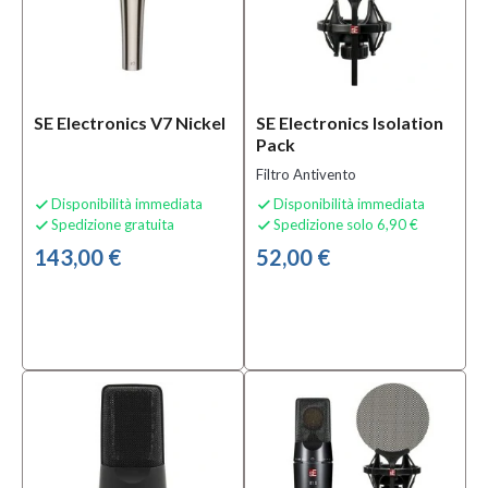
Prezzo
15,00 €
-
1.770,00 €
SE Electronics V7 Nickel
SE Electronics Isolation
Pack
Solo
Filtro Antivento
prodotti
In
Disponibilità immediata
Disponibilità immediata


offerta
Spedizione gratuita
Spedizione solo 6,90 €


143,00 €
52,00 €
Si
(6)
Solo
prodotti
disponibili
Si
(67)