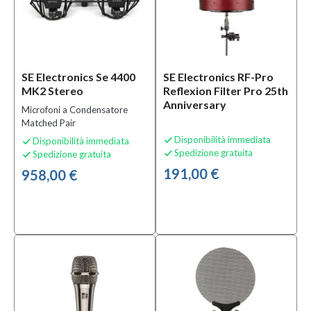
Microfoniche
(1)
Altri
Accessori
per
SE Electronics Se 4400
SE Electronics RF-Pro
Microfoni
MK2 Stereo
Reflexion Filter Pro 25th
(2)
Anniversary
Microfoni a Condensatore
Antivento
Matched Pair
e Griglie
Disponibilità immediata
per
Disponibilità immediata


Spedizione gratuita
Spedizione gratuita

Microfoni

(2)
191,00 €
958,00 €
MOSTRA
TUTTI
Condizione
Nuovo
(84)