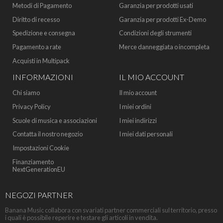
Metodi di Pagamento
Garanzia per prodotti usati
Diritto di recesso
Garanzia per prodotti Ex-Demo
Spedizione e consegna
Condizioni degli strumenti
Pagamento a rate
Merce danneggiata o incompleta
Acquisti in Multipack
INFORMAZIONI
IL MIO ACCOUNT
Chi siamo
Il mio account
Privacy Policy
I miei ordini
Scuole di musica e associazioni
I miei indirizzi
Contatta il nostro negozio
I miei dati personali
Impostazioni Cookie
Finanziamento
NextGenerationEU
NEGOZI PARTNER
Banana Music collabora con svariati partner commerciali sul territorio, presso
i quali è possibile reperire e testare gli articoli in vendita.