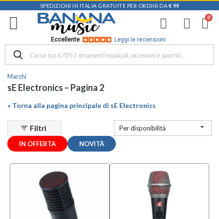
SPEDIZIONI IN ITALIA GRATUITE PER ORDINI DA
€ 99
Filtra
i
risultati
×
Eccellente
Leggi le recensioni
Disponibile
in
Marchi
Negozio
sE Electronics – Pagina 2
D-
« Torna alla pagina principale di sE Electronics
Music |
Vicenza
(11)

Filtri
filter_list
Per disponibilità
Mezzanota
IN OFFERTA
NOVITÀ
| Altavilla
Vicentina
(1)
Mezzanota
| Valdagno
(1)