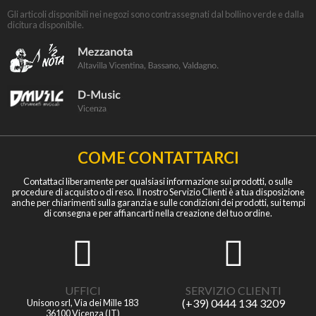
Gli articoli disponibili nei negozi sono contrassegnati dal bollino verde e dalla
dicitura disponibile.
COME CONTATTARCI
Contattaci liberamente per qualsiasi informazione sui prodotti, o sulle
procedure di acquisto o di reso. Il nostro Servizio Clienti è a tua disposizione
anche per chiarimenti sulla garanzia e sulle condizioni dei prodotti, sui tempi
di consegna e per affiancarti nella creazione del tuo ordine.
UFFICI
SERVIZIO CLIENTI
(+39) 0444 134 3209
Unisono srl, Via dei Mille 183
36100 Vicenza (IT)