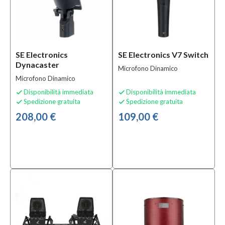
Categoria
Accessori
per
Impianti
SE Electronics
SE Electronics V7 Switch
Audio
(2)
Dynacaster
Microfono Dinamico
Accessori
Microfono Dinamico
per
Microfoni
Disponibilità immediata
Disponibilità immediata


(22)
Spedizione gratuita
Spedizione gratuita


Effetti e
208,00 €
109,00 €
Processori
di Segnale
(2)
MOSTRA
TUTTI
Sottocategoria
Accessori
per Aste