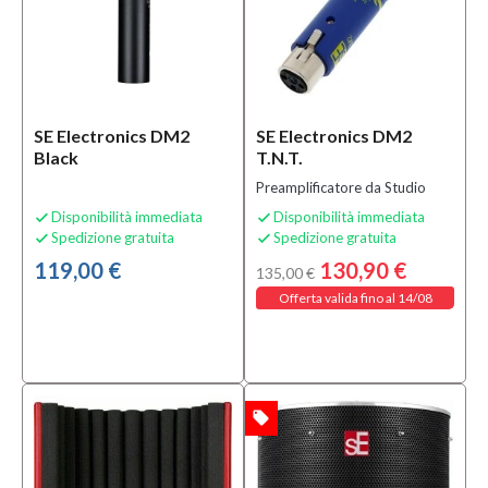
SE Electronics DM2
SE Electronics DM2
Black
T.N.T.
Preamplificatore da Studio
Disponibilità immediata
Disponibilità immediata


Spedizione gratuita
Spedizione gratuita


119,00 €
130,90 €
135,00 €
Offerta valida fino al 14/08
local_offer
OFFERTA