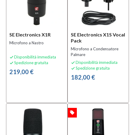
Speciali
Bananamusic
Novità
(2)
SE Electronics X1R
SE Electronics X1S Vocal
Pack
Microfono a Nastro
Microfono a Condensatore
Palmare
Disponibilità immediata

Disponibilità immediata
Spedizione gratuita


Spedizione gratuita

219,00 €
182,00 €
local_offer
OFFERTA