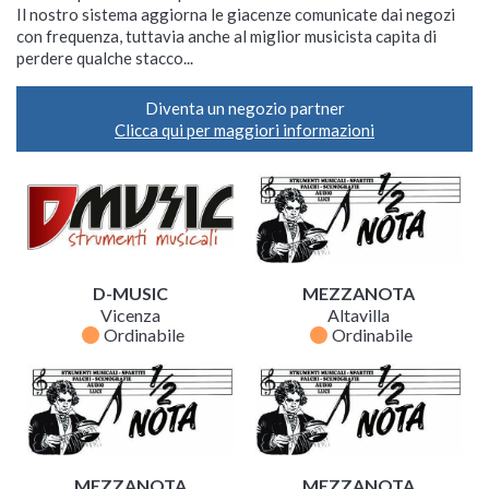
Il nostro sistema aggiorna le giacenze comunicate dai negozi
con frequenza, tuttavia anche al miglior musicista capita di
perdere qualche stacco...
Diventa un negozio partner
Clicca qui per maggiori informazioni
D-MUSIC
MEZZANOTA
Vicenza
Altavilla
fiber_manual_record
fiber_manual_record
Ordinabile
Ordinabile
MEZZANOTA
MEZZANOTA