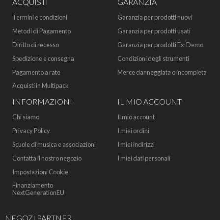
ACQUISTI
GARANZIA
Termini e condizioni
Garanzia per prodotti nuovi
Metodi di Pagamento
Garanzia per prodotti usati
Diritto di recesso
Garanzia per prodotti Ex-Demo
Spedizione e consegna
Condizioni degli strumenti
Pagamento a rate
Merce danneggiata o incompleta
Acquisti in Multipack
INFORMAZIONI
IL MIO ACCOUNT
Chi siamo
Il mio account
Privacy Policy
I miei ordini
Scuole di musica e associazioni
I miei indirizzi
Contatta il nostro negozio
I miei dati personali
Impostazioni Cookie
Finanziamento
NextGenerationEU
NEGOZI PARTNER