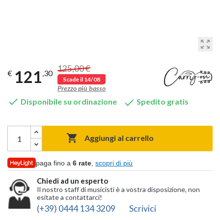
zoom_out_map
125,00 €
121
€
,30
Scade il 14/08
Prezzo più basso


Disponibile su ordinazione
Spedito gratis

Aggiungi al carrello
paga fino a
6 rate
,
scopri di più
Chiedi ad un esperto
Il nostro staff di musicisti è a vostra disposizione, non
esitate a contattarci!
(+39) 0444 134 3209
Scrivici