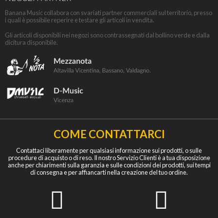
Banana Music collabora con svariati partner commerciali sul territorio, presso
i quali è possibile reperire e testare gli articoli in vendita.
Gli articoli disponibili nei negozi sono contrassegnati dal bollino verde e dalla
dicitura disponibile.
COME CONTATTARCI
Contattaci liberamente per qualsiasi informazione sui prodotti, o sulle
procedure di acquisto o di reso. Il nostro Servizio Clienti è a tua disposizione
anche per chiarimenti sulla garanzia e sulle condizioni dei prodotti, sui tempi
di consegna e per affiancarti nella creazione del tuo ordine.