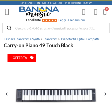
SPEDIZIONI IN ITALIA GRATUITE PER ORDINI DA
€ 99
Eccellente
Leggi le recensioni
Tastiere Pianoforti e Synth
Pianoforti
Pianoforti Digitali Compatti
Carry-on Piano 49 Touch Black
local_offer
OFFERTA

