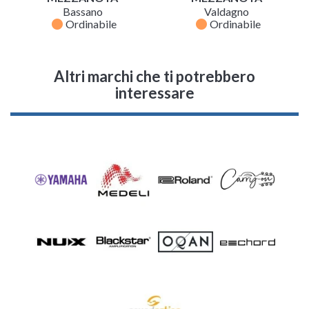
Bassano
Valdagno
fiber_manual_record
fiber_manual_record
Ordinabile
Ordinabile
Altri marchi che ti potrebbero
interessare