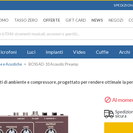
SPEDIZIONI
OMO
TASSO ZERO
OFFERTE
GIFT CARD
NEWS
NEGOZI
C
icrofoni
Luci
Impianti
Video
Cuffie
Archi
e e Acustiche
BOSS AD-10 Acoustic Preamp
i di ambiente e compressore, progettato per rendere ottimale la per

Al momen
Spedizio
sicura