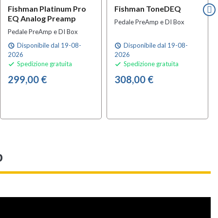
Fishman Platinum Pro
Fishman ToneDEQ
EQ Analog Preamp
Pedale PreAmp e DI Box
Pedale PreAmp e DI Box
Disponibile dal 19-08-
Disponibile dal 19-08-
schedule
schedule
2026
2026
Spedizione gratuita
Spedizione gratuita


299,00 €
308,00 €
p