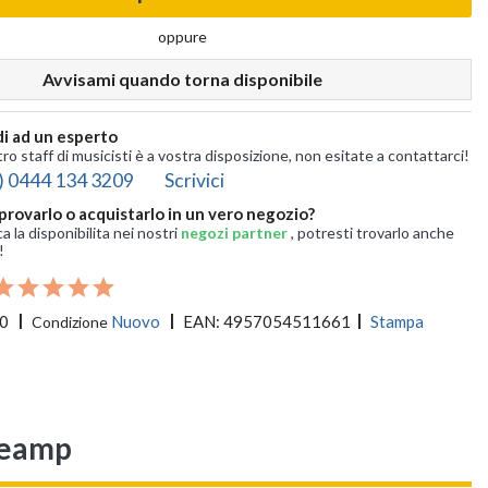
oppure
Avvisami quando torna disponibile
i ad un esperto
tro staff di musicisti è a vostra disposizione, non esitate a contattarci!
) 0444 134 3209
Scrivici
provarlo o acquistarlo in un vero negozio?
ca la disponibilita nei nostri
negozi partner
, potresti trovarlo anche
!
0
Nuovo
EAN:
4957054511661
Stampa
Condizione
reamp