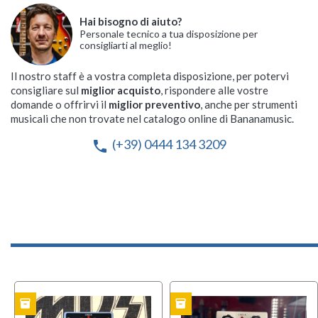
Hai bisogno di aiuto?
Personale tecnico a tua disposizione per
consigliarti al meglio!
Il nostro staff è a vostra completa disposizione, per potervi
consigliare sul
miglior acquisto
, rispondere alle vostre
domande o offrirvi il
miglior preventivo
, anche per strumenti
musicali che non trovate nel catalogo online di Bananamusic.
(+39) 0444 134 3209
phone
inventory
inventory
TO
USATO
OFFERT