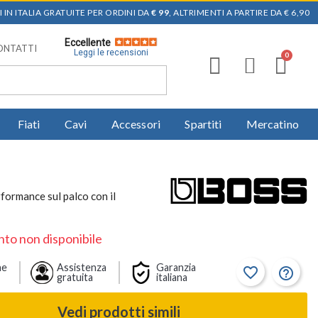
 IN ITALIA GRATUITE PER ORDINI DA
€ 99
, ALTRIMENTI A PARTIRE DA € 6,90
Eccellente
ONTATTI
Leggi le recensioni
Fiati
Cavi
Accessori
Spartiti
Mercatino
formance sul palco con il
to non disponibile
ne
Assistenza
Garanzia
favorite_border
help_outline
gratuita
italiana
Vedi prodotti simili