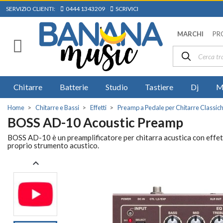
SERVIZIO CLIENTI:
0444 1343209
SCRIVICI
MARCHI
PR
Chitarre
Batterie
Studio
Tastiere
Dj
M
Home
Chitarre e Bassi
Effetti
Preamp a Pedale per Chitarre Classich
BOSS AD-10 Acoustic Preamp
BOSS AD-10 è un preamplificatore per chitarra acustica con effett
proprio strumento acustico.
