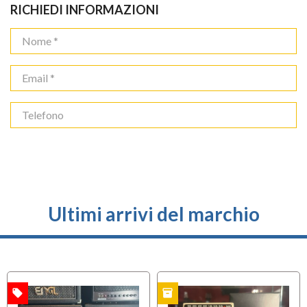
RICHIEDI INFORMAZIONI
Ultimi arrivi del marchio
local_offer
inventory
A
USATO
USATO