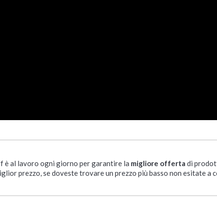
ff è al lavoro ogni giorno per garantire la
migliore offerta
di prodot
iglior prezzo, se doveste trovare un prezzo più basso non esitate a c