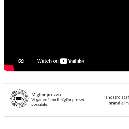
Miglior prezzo
Il nostro sta
Vi garantiamo il miglior prezzo
brand
al m
possibile!