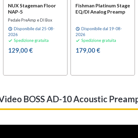
NUX Stageman Floor
Fishman Platinum Stage
NAP-5
EQ/DI Analog Preamp
Pedale PreAmp e DI Box
Disponibile dal 25-08-
Disponibile dal 19-08-
schedule
schedule
2026
2026
Spedizione gratuita
Spedizione gratuita


129,00 €
179,00 €
Video BOSS AD-10 Acoustic Pream