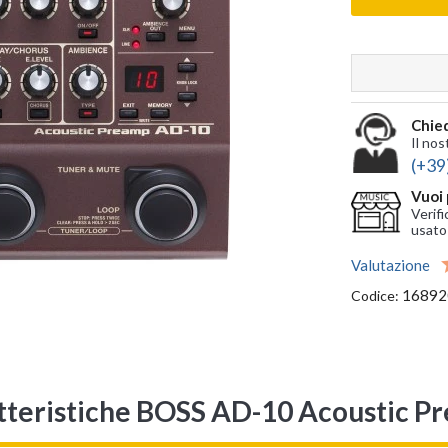
Chied
Il nos
(+39
Vuoi 
Verifi
usato
Valutazione
16892
Codice:
tteristiche BOSS AD-10 Acoustic P