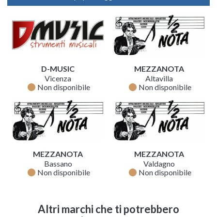
D-MUSIC
MEZZANOTA
Vicenza
Altavilla
fiber_manual_record
fiber_manual_record
Non disponibile
Non disponibile
MEZZANOTA
MEZZANOTA
Bassano
Valdagno
fiber_manual_record
fiber_manual_record
Non disponibile
Non disponibile
Altri marchi che ti potrebbero