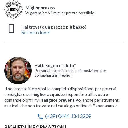
Miglior prezzo
Vi garantiamo il miglior prezzo possibile!
Hai trovato un prezzo più basso?
Scrivici dove!
Hai bisogno di aiuto?
Personale tecnico a tua disposizione per
consigliarti al meglio!
Il nostro staff è a vostra completa disposizione, per potervi
consigliare sul
miglior acquisto
, rispondere alle vostre
domande o offrirvi il
miglior preventivo
, anche per strumenti
musicali che non trovate nel catalogo online di Bananamusic.
(+39) 0444 134 3209
phone
RICHIEDI INFORMAZIONI