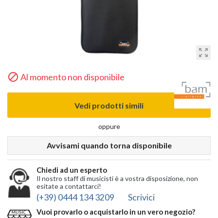
zoom_out_map

Al momento non disponibile
Vedi prodotti simili
oppure
Avvisami quando torna disponibile
Chiedi ad un esperto
Il nostro staff di musicisti è a vostra disposizione, non
esitate a contattarci!
(+39) 0444 134 3209
Scrivici
Vuoi provarlo o acquistarlo in un vero negozio?