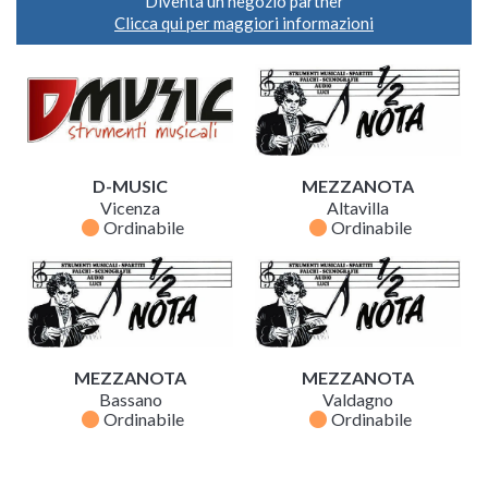
Diventa un negozio partner
Clicca qui per maggiori informazioni
D-MUSIC
MEZZANOTA
Vicenza
Altavilla
fiber_manual_record
fiber_manual_record
Ordinabile
Ordinabile
MEZZANOTA
MEZZANOTA
Bassano
Valdagno
fiber_manual_record
fiber_manual_record
Ordinabile
Ordinabile