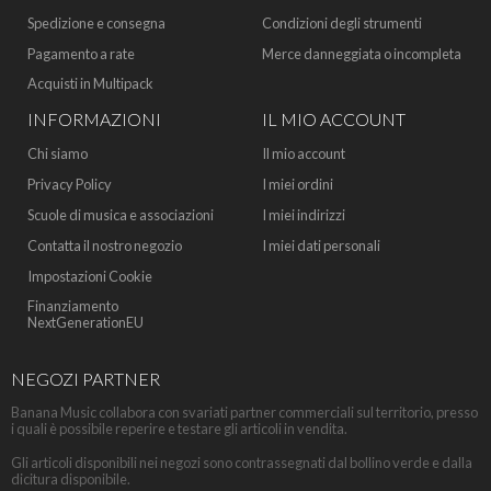
Spedizione e consegna
Condizioni degli strumenti
Pagamento a rate
Merce danneggiata o incompleta
Acquisti in Multipack
INFORMAZIONI
IL MIO ACCOUNT
Chi siamo
Il mio account
Privacy Policy
I miei ordini
Scuole di musica e associazioni
I miei indirizzi
Contatta il nostro negozio
I miei dati personali
Impostazioni Cookie
Finanziamento
NextGenerationEU
NEGOZI PARTNER
Banana Music collabora con svariati partner commerciali sul territorio, presso
i quali è possibile reperire e testare gli articoli in vendita.
Gli articoli disponibili nei negozi sono contrassegnati dal bollino verde e dalla
dicitura disponibile.