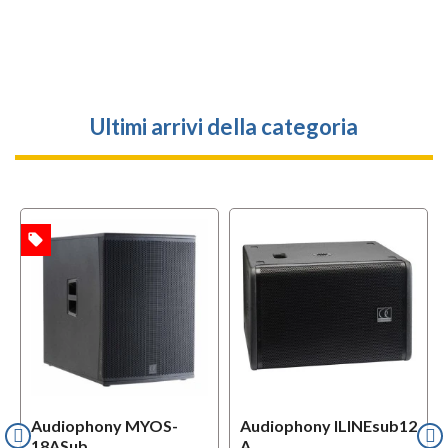
Ultimi arrivi della categoria
local_offer
TA
Audiophony MYOS-
Audiophony ILINEsub12
18ASub
A