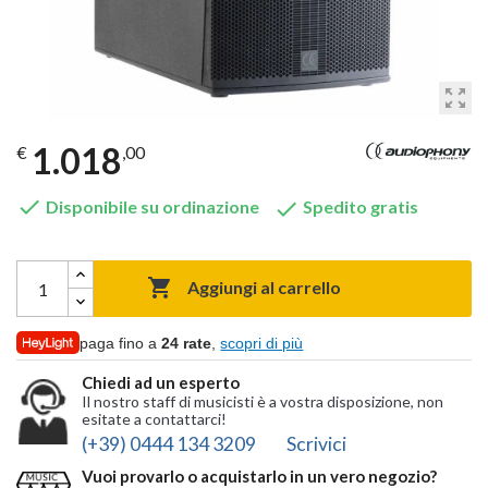
zoom_out_map
1.018
€
,00


Disponibile su ordinazione
Spedito gratis

Aggiungi al carrello
paga fino a
24 rate
,
scopri di più
Chiedi ad un esperto
Il nostro staff di musicisti è a vostra disposizione, non
esitate a contattarci!
(+39) 0444 134 3209
Scrivici
Vuoi provarlo o acquistarlo in un vero negozio?