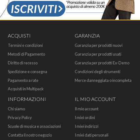
ACQUISTI
GARANZIA
Termini e condizioni
Garanzia per prodotti nuovi
Metodi di Pagamento
Garanzia per prodotti usati
Diritto di recesso
Garanzia per prodotti Ex-Demo
Spedizione e consegna
Condizioni degli strumenti
Pagamento a rate
Merce danneggiata o incompleta
Acquisti in Multipack
INFORMAZIONI
IL MIO ACCOUNT
Chi siamo
Il mio account
Privacy Policy
I miei ordini
Scuole di musica e associazioni
I miei indirizzi
Contatta il nostro negozio
I miei dati personali