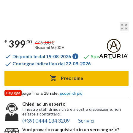
zoom_out_map
399
€
,00
449,00 €
Risparmi 50,00 €

info

Disponibile dal 19-08-2026
Spedito gratis

Consegna indicativa dal 22-08-2026

Preordina
paga fino a
18 rate
,
scopri di più
Chiedi ad un esperto
Il nostro staff di musicisti è a vostra disposizione, non
esitate a contattarci!
(+39) 0444 134 3209
Scrivici
Vuoi provarlo o acquistarlo in un vero negozio?