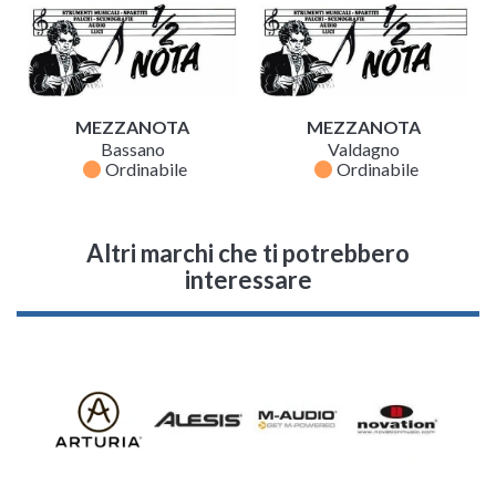
MEZZANOTA
MEZZANOTA
Bassano
Valdagno
fiber_manual_record
fiber_manual_record
Ordinabile
Ordinabile
Altri marchi che ti potrebbero
interessare