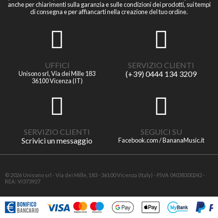
anche per chiarimenti sulla garanzia e sulle condizioni dei prodotti, sui tempi
di consegna e per affiancarti nella creazione del tuo ordine.
UFFICI
SERVIZIO CLIENTI
(+39) 0444 134 3209
Unisono srl, Via dei Mille 183
36100 Vicenza (IT)
SERVIZIO CLIENTI
SEGUICI SU
Scrivici un messaggio
Facebook.com / BananaMusic.it
© 2026 Unisono srl - Via dei Mille, 183 - 36100 Vicenza (Italy) - P.IVA 04038300242 -
REA: VI373927