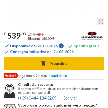
zoom_out_map
539
€
,00
719,00 €
Risparmi 180,00 €

info

Disponibile dal 21-08-2026
Spedito gratis

Consegna indicativa dal 24-08-2026

Preordina
paga fino a
24 rate
,
scopri di più
Chiedi ad un esperto
Il nostro staff di musicisti è a vostra disposizione, non
esitate a contattarci!
(+39) 0444 134 3209
Scrivici
Vuoi provarlo o acquistarlo in un vero negozio?