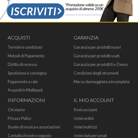
ACQUISTI
GARANZIA
Termini e condizioni
Garanzia per prodotti nuovi
Metodi di Pagamento
Garanzia per prodotti usati
Diritto di recesso
Garanzia per prodotti Ex-Demo
Spedizione e consegna
Condizioni degli strumenti
Pagamento a rate
Merce danneggiata o incompleta
Acquisti in Multipack
INFORMAZIONI
IL MIO ACCOUNT
Chi siamo
Il mio account
Privacy Policy
I miei ordini
Scuole di musica e associazioni
I miei indirizzi
Contatta il nostro negozio
I miei dati personali