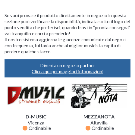
Se vuoi provare il prodotto direttamente in negozio in questa
sezione puoi verificare la disponibilità, indicata sotto il logo del
punto vendita che preferisci, quando trovi in “pronta consegna”
vai tranquillo e corri a prenderlo!
Il nostro sistema aggiorna le giacenze comunicate dai negozi
con frequenza, tuttavia anche al miglior musicista capita di
perdere qualche stacco...
Diventa un negozio partner
Clicca qui per maggiori informazioni
D-MUSIC
MEZZANOTA
Vicenza
Altavilla
fiber_manual_record
fiber_manual_record
Ordinabile
Ordinabile