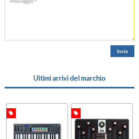
Ultimi arrivi del marchio
local_offer
local_offer
l
TA
OFFERTA
OFFERTA