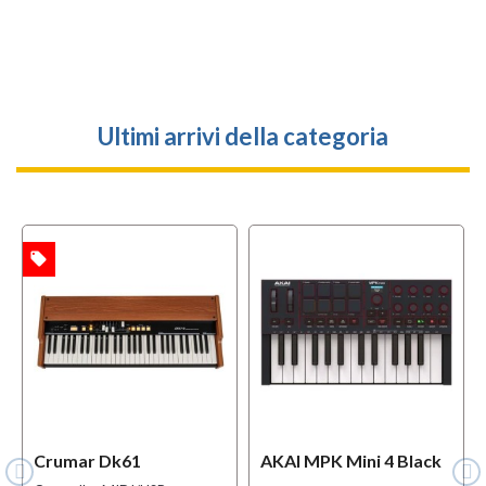
Ultimi arrivi della categoria
local_offer
TA
Crumar Dk61
AKAI MPK Mini 4 Black