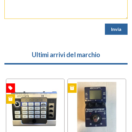
Ultimi arrivi del marchio
local_offer
inventory
i
TA
USATO
USATO
inventory
TO