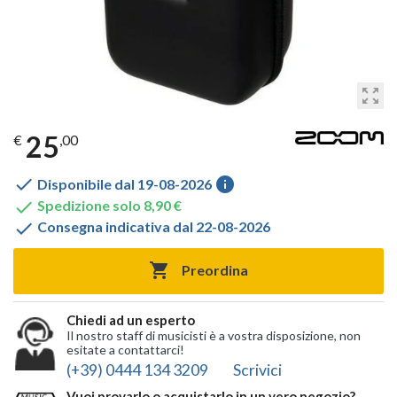
zoom_out_map
25
€
,00

info
Disponibile dal 19-08-2026

Spedizione solo 8,90 €

Consegna indicativa dal 22-08-2026

Preordina
Chiedi ad un esperto
Il nostro staff di musicisti è a vostra disposizione, non
esitate a contattarci!
(+39) 0444 134 3209
Scrivici
Vuoi provarlo o acquistarlo in un vero negozio?