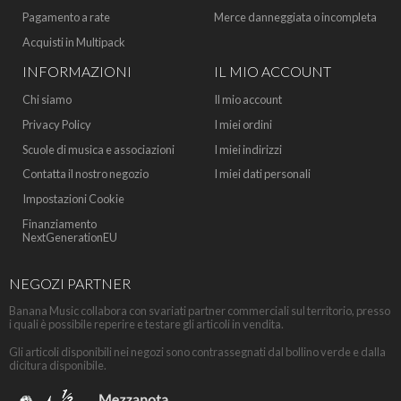
Pagamento a rate
Merce danneggiata o incompleta
Acquisti in Multipack
INFORMAZIONI
IL MIO ACCOUNT
Chi siamo
Il mio account
Privacy Policy
I miei ordini
Scuole di musica e associazioni
I miei indirizzi
Contatta il nostro negozio
I miei dati personali
Impostazioni Cookie
Finanziamento
NextGenerationEU
NEGOZI PARTNER
Banana Music collabora con svariati partner commerciali sul territorio, presso
i quali è possibile reperire e testare gli articoli in vendita.
Gli articoli disponibili nei negozi sono contrassegnati dal bollino verde e dalla
dicitura disponibile.