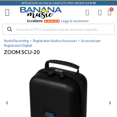
SPEDIZIONI IN ITALIA GRATUITE PER ORDINI DA
€ 99
Eccellente
Leggi le recensioni
Studio Recording
Registratori Audio e Accessori
Accessori per
Registratori Digitali
ZOOM SCU-20

