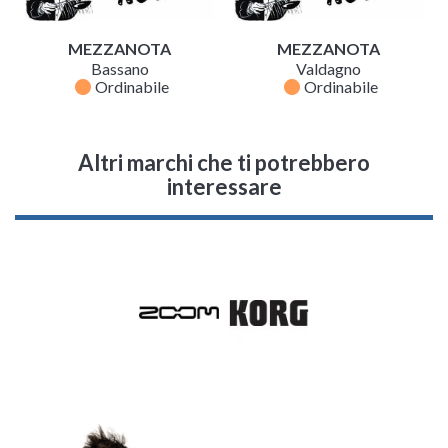
MEZZANOTA
MEZZANOTA
Bassano
Valdagno
fiber_manual_record
fiber_manual_record
Ordinabile
Ordinabile
Altri marchi che ti potrebbero
interessare