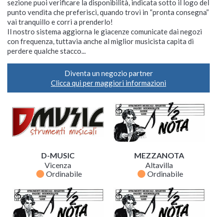
sezione puoi verificare la disponibilità, indicata sotto il logo del
punto vendita che preferisci, quando trovi in “pronta consegna”
vai tranquillo e corri a prenderlo!
Il nostro sistema aggiorna le giacenze comunicate dai negozi
con frequenza, tuttavia anche al miglior musicista capita di
perdere qualche stacco...
Diventa un negozio partner
Clicca qui per maggiori informazioni
D-MUSIC
MEZZANOTA
Vicenza
Altavilla
fiber_manual_record
fiber_manual_record
Ordinabile
Ordinabile