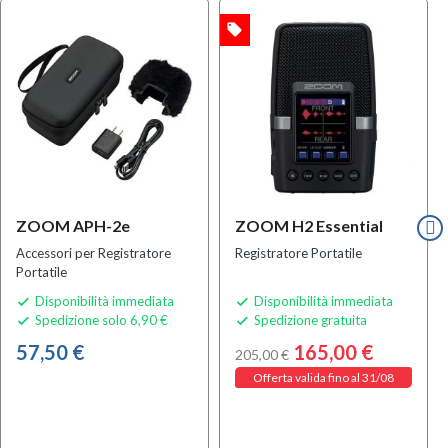
local_offer
OFFERTA
ZOOM APH-2e
ZOOM H2 Essential
Accessori per Registratore
Registratore Portatile
Portatile
Disponibilità immediata
Disponibilità immediata


Spedizione solo 6,90 €
Spedizione gratuita


57,50 €
165,00 €
205,00 €
Offerta valida fino al 31/08