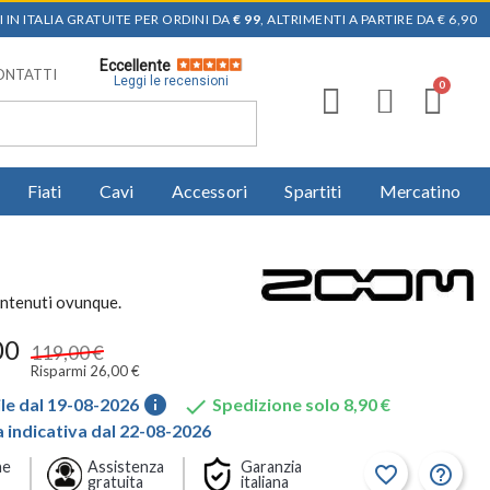
 IN ITALIA GRATUITE PER ORDINI DA
€ 99
, ALTRIMENTI A PARTIRE DA € 6,90
Eccellente
ONTATTI
Leggi le recensioni
Fiati
Cavi
Accessori
Spartiti
Mercatino
ontenuti ovunque.
00
119,00 €
Risparmi 26,00 €
info

le dal 19-08-2026
Spedizione solo 8,90 €
indicativa dal 22-08-2026
ne
Assistenza
Garanzia
favorite_border
help_outline
gratuita
italiana