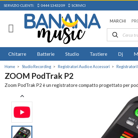
SERVIZIO CLIENTI:
0444 1343209
SCRIVICI
MARCHI
PR
Chitarre
Batterie
Studio
Tastiere
Dj
M
Home
Studio Recording
Registratori Audio e Accessori
Registratori 
ZOOM PodTrak P2
Zoom PodTrak P2 è un registratore compatto progettato per podcas
