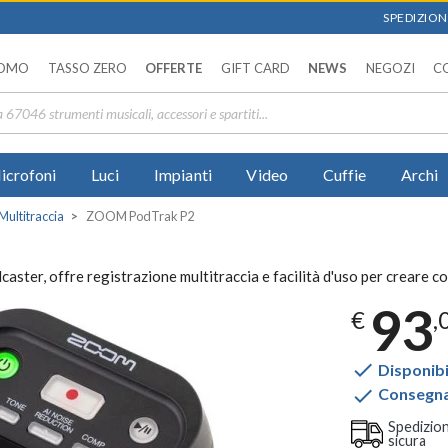
SPEDIZIONI
OMO
TASSO ZERO
OFFERTE
GIFT CARD
NEWS
NEGOZI
C
icrofoni
Luci
Impianti
Video
Cuffie
Archi
Multitraccia
ZOOM PodTrak P2
ter, offre registrazione multitraccia e facilità d'uso per creare c
93
€
,

Disponibi

Consegna 
Spedizio
sicura