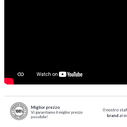
Miglior prezzo
Il nostro sta
Vi garantiamo il miglior prezzo
brand
al m
possibile!