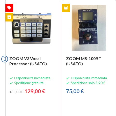
local_offer
inventory
TA
USATO
USAT
inventory
TO
ZOOM V3 Vocal
ZOOM MS-100BT
Processor (USATO)
(USATO)
Disponibilità immediata
Disponibilità immediata


Spedizione gratuita
Spedizione solo 8,90 €


129,00 €
75,00 €
185,00 €