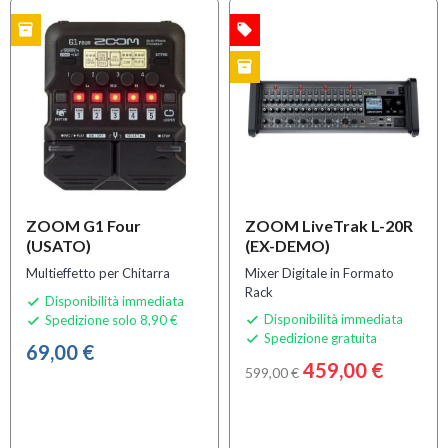
inventory
local_offer
O
OFFERTA
inventory
EX-DEMO
ZOOM G1 Four
ZOOM LiveTrak L-20R
(USATO)
(EX-DEMO)
Multieffetto per Chitarra
Mixer Digitale in Formato
Rack
Disponibilità immediata

Disponibilità immediata
Spedizione solo 8,90 €


Spedizione gratuita

69,00 €
459,00 €
599,00 €