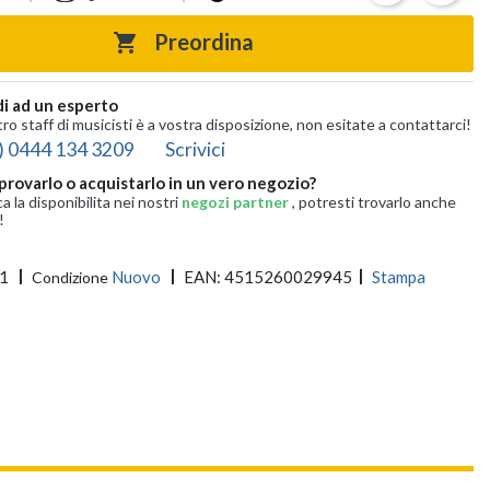
Preordina

i ad un esperto
tro staff di musicisti è a vostra disposizione, non esitate a contattarci!
) 0444 134 3209
Scrivici
provarlo o acquistarlo in un vero negozio?
ca la disponibilita nei nostri
negozi partner
, potresti trovarlo anche
!
1
Nuovo
EAN:
4515260029945
Stampa
Condizione