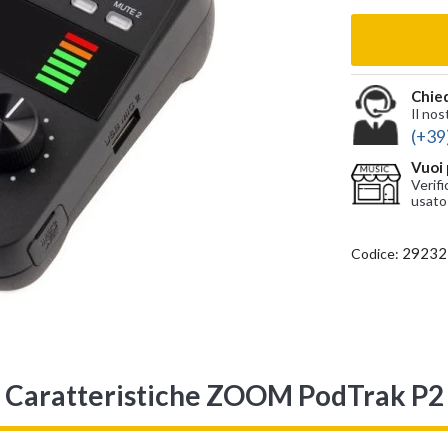
Chied
Il nos
(+39
Vuoi 
Verifi
usato
29232
Codice:
Caratteristiche ZOOM PodTrak P2